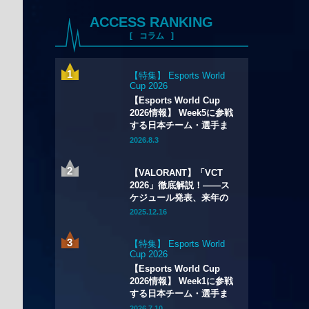
ACCESS RANKING
コラム
【特集】 Esports World
Cup 2026
【Esports World Cup
2026情報】 Week5に参戦
する日本チーム・選手ま
とめ
2026.8.3
【VALORANT】「VCT
2026」徹底解説！——ス
ケジュール発表、来年の
最高峰リーグ全貌が明ら
2025.12.16
かに。試合数の大幅増加
や新システムの導入も
【特集】 Esports World
Cup 2026
【Esports World Cup
2026情報】 Week1に参戦
する日本チーム・選手ま
とめ
2026.7.10