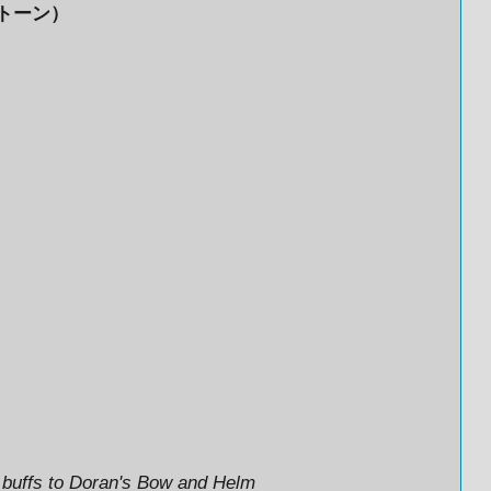
トーン）
 buffs to Doran's Bow and Helm