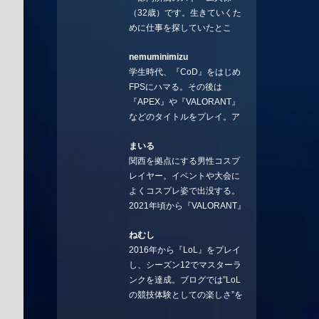
（32歳）です。生きていくた
めに仕事を探していたとこ
ろ、編集の方に拾ってもらい
nemuminimizu
コラムを連載させてもらえる
学生時代、『CoD』をはじめ
ことになりました。言いたい
FPSにハマる。その後は
ことを言っていきます。X：
『APEX』や『VALORANT』
https://x.com/stormKUBO
などのタイトルをプレイ。ア
YouTube：
ーティストの楽曲や企業用
https://www.youtube.com/@sto
まいる
BGMなどを手掛ける作曲家と
rmKUBO
関西を拠点にする男性コスプ
フリーランスのライターの二
レイヤー。イベントや大会に
足の草鞋を履いて幅広く活動
よくコスプレ姿で出没する。
中。無類のラーメン好き！
2021年頃から『VALORANT』
Twitter:@ongakucas
にハマり、競技シーンを追い
ねむし
続ける。現在の推しチームは
2016年から『LoL』をプレイ
「CREST GAMING」。X：
し、シーズン12でマスターラ
@mlunias（Photo by
ンクを達成。ブログでは”LoL
Subaru.F.）
の競技体験としての楽しさ”を
テーマに情報を発信中。ニダ