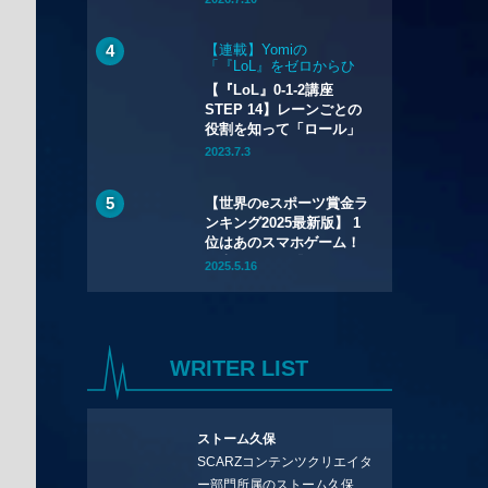
【連載】Yomiの
「『LoL』をゼロからひ
とりでも始められるハウ
【『LoL』0-1-2講座
ツー講座」
STEP 14】レーンごとの
役割を知って「ロール」
を選ぼう
2023.7.3
【世界のeスポーツ賞金ラ
ンキング2025最新版】 1
位はあのスマホゲーム！
日本で人気の『スト6』や
2025.5.16
『VALORANT』は何位？
WRITER LIST
ストーム久保
SCARZコンテンツクリエイタ
ー部門所属のストーム久保