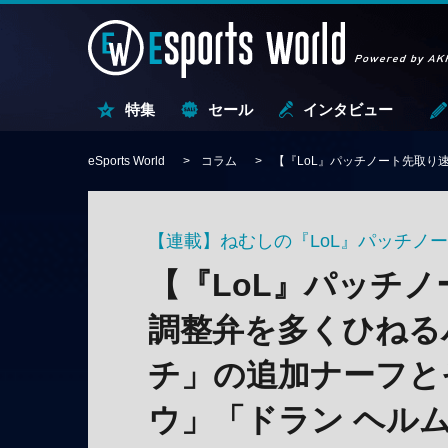
特集
セール
インタビュー
eSports World
コラム
【『LoL』パッチノート先取り速報：2
【連載】ねむしの『LoL』パッチノ
【『LoL』パッチノ
調整弁を多くひねる
チ」の追加ナーフと
ウ」「ドラン ヘル