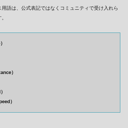
ス用語は、公式表記ではなくコミュニティで受け入れら
す。
e）
tance）
d）
peed）