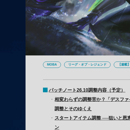
MOBA
リーグ・オブ・レジェンド
【連載】
パッチノート26.10調整内容（予定）
相変わらずの調整苦か？「デスファ
調整とそのゆくえ
スタートアイテム調整 ──狙いと恩
ン