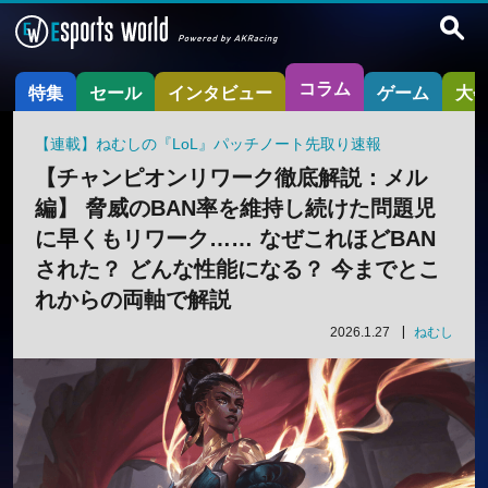
コラム
特集
セール
インタビュー
ゲーム
大
【連載】ねむしの『LoL』パッチノート先取り速報
【チャンピオンリワーク徹底解説：メル
編】 脅威のBAN率を維持し続けた問題児
に早くもリワーク…… なぜこれほどBAN
された？ どんな性能になる？ 今までとこ
れからの両軸で解説
2026.1.27
ねむし