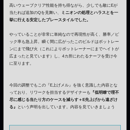
高いウェーブクリア性能を持ち得ながら、少しでも敵にEが
当たれば追加のQを見舞い、
ミニオンの処理とハラスとを一
挙に行える安定したプレースタイルでした。
やっていることが非常に単純なので再現性が高く、勝率／ピ
ック率も急上昇。瞬く間に広がったこのビルドはボットレー
ンにまで飛び火（これによりボットレーナーにまでヘイトが
広まったと見ています）し、4カ所にわたるナーフを受け今
に至ります。
今回の調整でもこの『E上げメル』を強く意識した内容とな
っており、リワークを担当するデザイナーも
『低明瞭で理不
尽に感じる当たり方のケースを減らす＋E先上げから遠ざけ
る』
という声明を出しています。内容を見ていきましょう