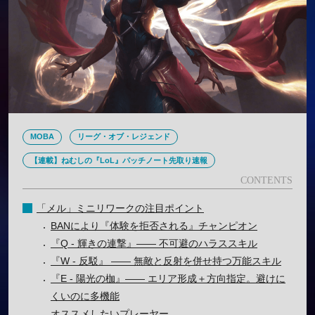
MOBA
リーグ・オブ・レジェンド
【連載】ねむしの『LoL』パッチノート先取り速報
「メル」ミニリワークの注目ポイント
BANにより『体験を拒否される』チャンピオン
『Q - 輝きの連撃』―― 不可避のハラススキル
『W - 反駁』 ―― 無敵と反射を併せ持つ万能スキル
『E - 陽光の枷』―― エリア形成＋方向指定。避けに
くいのに多機能
オススメしたいプレーヤー