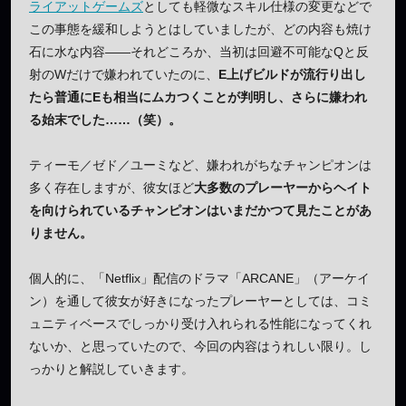
ライアットゲームズ
としても軽微なスキル仕様の変更などで
この事態を緩和しようとはしていましたが、どの内容も焼け
石に水な内容――それどころか、当初は回避不可能なQと反
射のWだけで嫌われていたのに、
E上げビルドが流行り出し
たら普通にEも相当にムカつくことが判明し、さらに嫌われ
る始末でした……（笑）。
ティーモ／ゼド／ユーミなど、嫌われがちなチャンピオンは
多く存在しますが、彼女ほど
大多数のプレーヤーからヘイト
を向けられているチャンピオンはいまだかつて見たことがあ
りません。
個人的に、「Netflix」配信のドラマ「ARCANE」（アーケイ
ン）を通して彼女が好きになったプレーヤーとしては、コミ
ュニティベースでしっかり受け入れられる性能になってくれ
ないか、と思っていたので、今回の内容はうれしい限り。し
っかりと解説していきます。