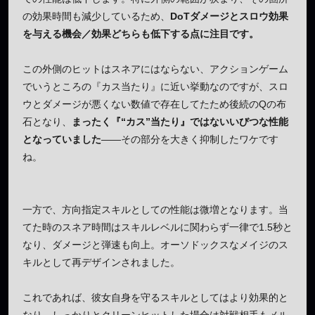
の効果時間も減少しているため、
DoTダメージとスロウ効果
を与える機会／効果どちらも低下する点に注目です。
この外側のヒットはスネアにはならない、アクションゲーム
でいうところの『カス当たり』に近い挙動なのですが、スロ
ウとダメージが悪くない数値で存在してたため後続のQの布
石となり、
まったく『“カス”当たり』ではないいびつな性能
となっていました
――その部分を大きく抑制したワケです
ね。
一方で、方向指定スキルとしての性能は微増となります。当
てた時のスネア時間はスキルレベルに関わらず一律で1.5秒と
なり、ダメージと弾速も向上。オーソドックスなメイジのス
キルとして再デザインされました。
これであれば、彼女自身を守るスキルとしてはより効果的と
なり、しっかりとクリーンヒットした場合は対戦相手もメル