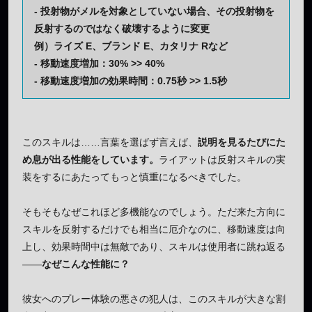
- 投射物がメルを対象としていない場合、その投射物を
反射するのではなく破壊するように変更
例）ライズ E、ブランド E、カタリナ Rなど
- 移動速度増加：30% >> 40%
- 移動速度増加の効果時間：0.75秒 >> 1.5秒
このスキルは……言葉を選ばず言えば、
説明を見るたびにた
め息が出る性能をしています。
ライアットは反射スキルの実
装をするにあたってもっと慎重になるべきでした。
そもそもなぜこれほど多機能なのでしょう。ただ来た方向に
スキルを反射するだけでも相当に厄介なのに、移動速度は向
上し、効果時間中は無敵であり、スキルは使用者に跳ね返る
――
なぜこんな性能に？
彼女へのプレー体験の悪さの犯人は、このスキルが大きな割