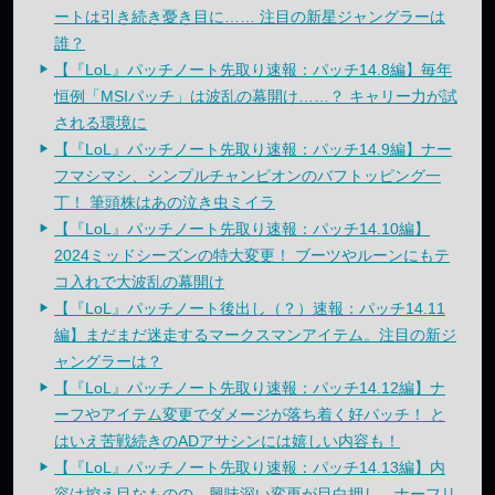
ートは引き続き憂き目に…… 注目の新星ジャングラーは
誰？
【『LoL』パッチノート先取り速報：パッチ14.8編】毎年
恒例「MSIパッチ」は波乱の幕開け……？ キャリー力が試
される環境に
【『LoL』パッチノート先取り速報：パッチ14.9編】ナー
フマシマシ、シンプルチャンピオンのバフトッピング一
丁！ 筆頭株はあの泣き虫ミイラ
【『LoL』パッチノート先取り速報：パッチ14.10編】
2024ミッドシーズンの特大変更！ ブーツやルーンにもテ
コ入れで大波乱の幕開け
【『LoL』パッチノート後出し（？）速報：パッチ14.11
編】まだまだ迷走するマークスマンアイテム。注目の新ジ
ャングラーは？
【『LoL』パッチノート先取り速報：パッチ14.12編】ナ
ーフやアイテム変更でダメージが落ち着く好パッチ！ と
はいえ苦戦続きのADアサシンには嬉しい内容も！
【『LoL』パッチノート先取り速報：パッチ14.13編】内
容は控え目なものの、興味深い変更が目白押し。ナーフリ