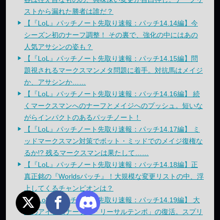
ストから漏れた勝者は誰だ？
【『LoL』パッチノート先取り速報：パッチ14.14編】今
シーズン初のナーフ調整！ その裏で、強化の中にはあの
人気アサシンの姿も？
【『LoL』パッチノート先取り速報：パッチ14.15編】問
題視されるマークスマンメタ問題に着手。対抗馬はメイジ
か、アサシンか……
【『LoL』パッチノート先取り速報：パッチ14.16編】 続
くマークスマンへのナーフとメイジへのプッシュ。短いな
がらインパクトのあるパッチノート！
【『LoL』パッチノート先取り速報：パッチ14.17編】 ミ
ッドマークスマン対策でボット・ミッドでのメイジ復権な
るか!? 残るマークスマンは果たして……
【『LoL』パッチノート先取り速報：パッチ14.18編】正
真正銘の『Worldsパッチ』！大規模な変更リストの中、浮
上してくるチャンピオンは？
【『LoL』パッチノート先取り速報：パッチ14.19編】 大
量のアイテムナーフと「リーサルテンポ」の復活。スプリ