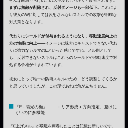
そんな問題だらけのこのスキルもしっかりと改善されます。
まずは無敵が削除され、反射ダメージも一部低下。
これによ
り彼女のWに対しては反射されないスキルでの攻撃が明確な
対抗策となります。
代わりに
シールドが付与されるようになり、移動速度向上の
方の性能は向上――
イメージは味方にキャストできない代わ
りに強力なカルマのEといった感じですね。メル側として
も、反射できないスキルはこれらのシールドや移動速度で対
処する余地が生まれています。
彼女にとって唯一の防衛スキルのため、どう調整してくるか
と思っていましたが、この形であれば角が立ちません。
『E - 陽光の枷』―― エリア形成＋方向指定。避けに
くいのに多機能
『E上げメル』が環境を席巻したことは記憶に新しいです。