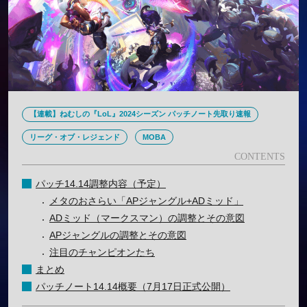
【連載】ねむしの『LoL』2024シーズン パッチノート先取り速報
リーグ・オブ・レジェンド
MOBA
パッチ14.14調整内容（予定）
メタのおさらい「APジャングル+ADミッド」
ADミッド（マークスマン）の調整とその意図
APジャングルの調整とその意図
注目のチャンピオンたち
まとめ
パッチノート14.14概要（7月17日正式公開）