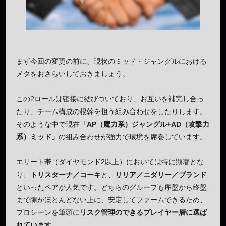
まず今回の変更の前に、現状のミッド・ジャングルにおける
メタをおさらいしておきましょう。
この2ロールは密接に結びついており、お互いを補完し合っ
たり、チーム構成の根幹を担う組み合わせをしたりします。
そのような中で現在
「AP（魔力系）ジャングル+AD（攻撃力
系）ミッド」
の組み合わせが強力で環境を席巻しています。
エリート帯（ダイヤモンド2以上）においては特に顕著とな
り、
トリスターナ／コーキ
と、
リリア／ニダリー／ブランド
といったペアが人気です。どちらのグループも序盤から終盤
まで隙がほとんどない上に、安定してファームできるため、
プロシーンを筆頭に
リスク管理のできるプレイヤー層に選ば
れています。