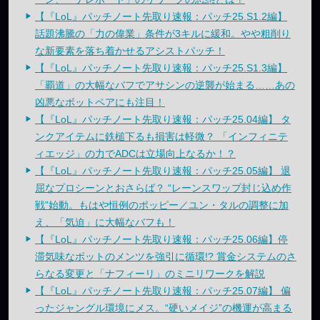
【『LoL』パッチノート先取り速報：パッチ25.S1.2編】
話題沸騰の「力の偉業」条件が3キルに緩和。やや粗削り
な新要素を落ち着かせるアシストパッチ！
【『LoL』パッチノート先取り速報：パッチ25.S1.3編】
「覇道」の大幅なバフでアサシンの逆襲が始まる……あの
凶悪なボットペアにも注目！
【『LoL』パッチノート先取り速報：パッチ25.04編】 タ
ンクアイテムに鉄槌下るも損害は軽微？ 「インフィニテ
ィエッジ」の力でADCは立場向上なるか！？
【『LoL』パッチノート先取り速報：パッチ25.05編】 退
屈なプロシーンとおさらば？ “レーンスワップ封じ込め作
戦”始動。もはや恒例のポッピー／ユン・タルの調整に加
え、「気迫」に大幅なバフも！
【『LoL』パッチノート先取り速報：パッチ25.06編】停
滞気味なボットのメンツを強引に循環!? 賞金システムのさ
らなる変更と「ナフィーリ」のミニリワークを解説
【『LoL』パッチノート先取り速報：パッチ25.07編】 偏
ったジャングル環境にメス。“硬いメイジ”の機運が高まる