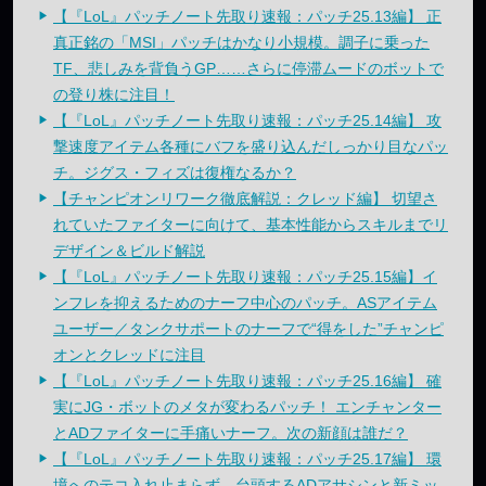
【『LoL』パッチノート先取り速報：パッチ25.13編】 正
真正銘の「MSI」パッチはかなり小規模。調子に乗った
TF、悲しみを背負うGP……さらに停滞ムードのボットで
の登り株に注目！
【『LoL』パッチノート先取り速報：パッチ25.14編】 攻
撃速度アイテム各種にバフを盛り込んだしっかり目なパッ
チ。ジグス・フィズは復権なるか？
【チャンピオンリワーク徹底解説：クレッド編】 切望さ
れていたファイターに向けて、基本性能からスキルまでリ
デザイン＆ビルド解説
【『LoL』パッチノート先取り速報：パッチ25.15編】イ
ンフレを抑えるためのナーフ中心のパッチ。ASアイテム
ユーザー／タンクサポートのナーフで“得をした”チャンピ
オンとクレッドに注目
【『LoL』パッチノート先取り速報：パッチ25.16編】 確
実にJG・ボットのメタが変わるパッチ！ エンチャンター
とADファイターに手痛いナーフ。次の新顔は誰だ？
【『LoL』パッチノート先取り速報：パッチ25.17編】 環
境へのテコ入れ止まらず。台頭するADアサシンと新ミッ