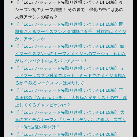
【『LoL』パッチノート先取り速報：パッチ14.14編】今
シーズン初のナーフ調整！ その裏で、強化の中にはあの
人気アサシンの姿も？
【『LoL』パッチノート先取り速報：パッチ14.15編】問
題視されるマークスマンメタ問題に着手。対抗馬はメイジ
か、アサシンか……
【『LoL』パッチノート先取り速報：パッチ14.16編】 続
くマークスマンへのナーフとメイジへのプッシュ。短いな
がらインパクトのあるパッチノート！
【『LoL』パッチノート先取り速報：パッチ14.17編】 ミ
ッドマークスマン対策でボット・ミッドでのメイジ復権な
るか!? 残るマークスマンは果たして……
【『LoL』パッチノート先取り速報：パッチ14.18編】正
真正銘の『Worldsパッチ』！大規模な変更リストの中、浮
上してくるチャンピオンは？
【『LoL』パッチノート先取り速報：パッチ14.19編】 大
量のアイテムナーフと「リーサルテンポ」の復活。スプリ
ット3は波乱の幕開け？
【『LoL』パッチノート先取り速報：パッチ14.20編】