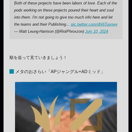
Both of these projects have been labors of love. Each of the
pods working on these projects poured their heart and soul
into them. I'm not going to give too much info here and let
the teams and their Publishing…
pic.twitter.com/dhI6Tuonwy
— Matt Leung-Harrison (@RiotPhroxzon)
July 10, 2024
順を追って見ていきましょう！
メタのおさらい「APジャングル+ADミッド」