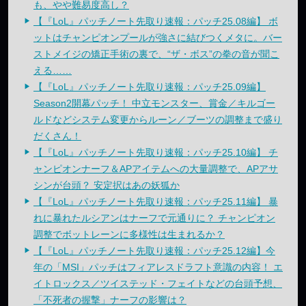
も、やや難易度高し？
【『LoL』パッチノート先取り速報：パッチ25.08編】 ボ
ットはチャンピオンプールが強さに結びつくメタに。バー
ストメイジの矯正手術の裏で、“ザ・ボス”の拳の音が聞こ
える……
【『LoL』パッチノート先取り速報：パッチ25.09編】
Season2開幕パッチ！ 中立モンスター、賞金／キルゴー
ルドなどシステム変更からルーン／ブーツの調整まで盛り
だくさん！
【『LoL』パッチノート先取り速報：パッチ25.10編】 チ
ャンピオンナーフ＆APアイテムへの大量調整で、APアサ
シンが台頭？ 安定択はあの妖狐か
【『LoL』パッチノート先取り速報：パッチ25.11編】 暴
れに暴れたルシアンはナーフで元通りに？ チャンピオン
調整でボットレーンに多様性は生まれるか？
【『LoL』パッチノート先取り速報：パッチ25.12編】今
年の「MSI」パッチはフィアレスドラフト意識の内容！ エ
イトロックス／ツイステッド・フェイトなどの台頭予想、
「不死者の握撃」ナーフの影響は？