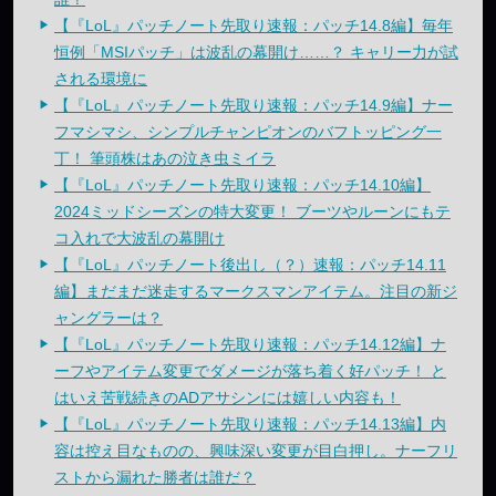
【『LoL』パッチノート先取り速報：パッチ14.8編】毎年
恒例「MSIパッチ」は波乱の幕開け……？ キャリー力が試
される環境に
【『LoL』パッチノート先取り速報：パッチ14.9編】ナー
フマシマシ、シンプルチャンピオンのバフトッピング一
丁！ 筆頭株はあの泣き虫ミイラ
【『LoL』パッチノート先取り速報：パッチ14.10編】
2024ミッドシーズンの特大変更！ ブーツやルーンにもテ
コ入れで大波乱の幕開け
【『LoL』パッチノート後出し（？）速報：パッチ14.11
編】まだまだ迷走するマークスマンアイテム。注目の新ジ
ャングラーは？
【『LoL』パッチノート先取り速報：パッチ14.12編】ナ
ーフやアイテム変更でダメージが落ち着く好パッチ！ と
はいえ苦戦続きのADアサシンには嬉しい内容も！
【『LoL』パッチノート先取り速報：パッチ14.13編】内
容は控え目なものの、興味深い変更が目白押し。ナーフリ
ストから漏れた勝者は誰だ？