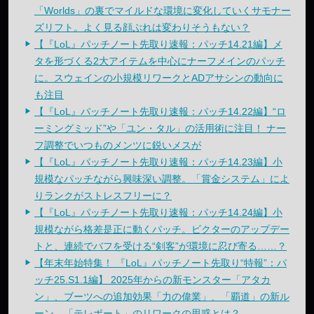
「Worlds」の裏でマイルドな環境に変化していくサモナー
ズリフト。よく見る顔ぶれは変わりそうもない？
【『LoL』パッチノート先取り速報：パッチ14.21編】メ
タを形づくる2大アイテムを中心にナーフメインのパッチ
に。スウェインの小規模リワークとADアサシンの動向に
も注目
【『LoL』パッチノート先取り速報：パッチ14.22編】“ロ
ーミングミッド”や「ユン・タル」の活用術に注目！ ナー
フ調整でいつものメンツに鋭いメスが
【『LoL』パッチノート先取り速報：パッチ14.23編】小
規模なパッチながら興味深い調整。「賞金システム」によ
りランクがストレスフリーに？
【『LoL』パッチノート先取り速報：パッチ14.24編】小
規模ながら格差是正に動くパッチ。ビクターのアップデー
トと、連続でバフを受ける“剣客”が環境に忍び寄る……？
【年末年始特集！ 『LoL』パッチノート先取り“特報”：パ
ッチ25.S1.1編】 2025年からの新モンスター「アタカ
ン」、ブーツへの追加効果「力の偉業」、「覇道」の新ル
ーン、「テレポート」のリワークの思惑とは？