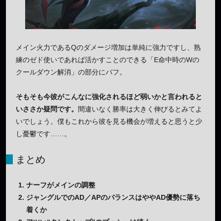
メイン火力であるQのダメージ増加は単純に強力ですし、熟
練のゼド使いであれば活かすことのできる「E命中時のWの
クールダウン解消」の部分にバフ。
そもそも今彼がこんなに強化されるほど弱いかと言われると
いささか疑問です。
間違いなく勝率は大きく伸びるとみてよ
いでしょう。僕もこれから彼を見る機会が増えると思うと少
し憂鬱です……。
まとめ
ナーフがメインの調整
ジャングルでのAD／APのバランスはややAD優勢に落ち
着くか