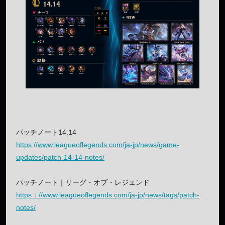
パッチノート14.14
https://www.leagueoflegends.com/ja-jp/news/game-
updates/patch-14-14-notes/
パッチノート｜リーグ・オブ・レジェンド
https：//www.leagueoflegends.com/ja-jp/news/tags/patch-
notes/