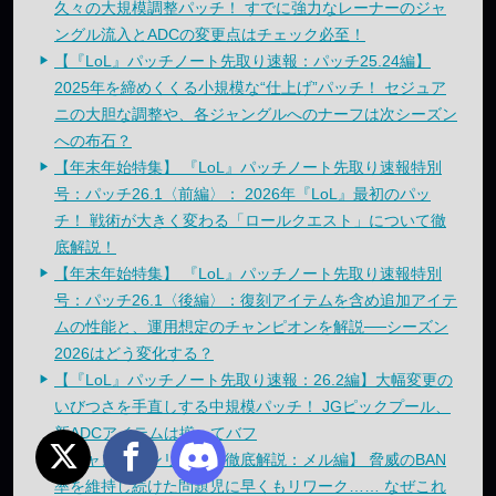
久々の大規模調整パッチ！ すでに強力なレーナーのジャ
ングル流入とADCの変更点はチェック必至！
【『LoL』パッチノート先取り速報：パッチ25.24編】
2025年を締めくくる小規模な“仕上げ”パッチ！ セジュア
ニの大胆な調整や、各ジャングルへのナーフは次シーズン
への布石？
【年末年始特集】 『LoL』パッチノート先取り速報特別
号：パッチ26.1〈前編〉： 2026年『LoL』最初のパッ
チ！ 戦術が大きく変わる「ロールクエスト」について徹
底解説！
【年末年始特集】 『LoL』パッチノート先取り速報特別
号：パッチ26.1〈後編〉：復刻アイテムを含め追加アイテ
ムの性能と、運用想定のチャンピオンを解説──シーズン
2026はどう変化する？
【『LoL』パッチノート先取り速報：26.2編】大幅変更の
いびつさを手直しする中規模パッチ！ JGピックプール、
新ADCアイテムは揃ってバフ
【チャンピオンリワーク徹底解説：メル編】 脅威のBAN
率を維持し続けた問題児に早くもリワーク…… なぜこれ