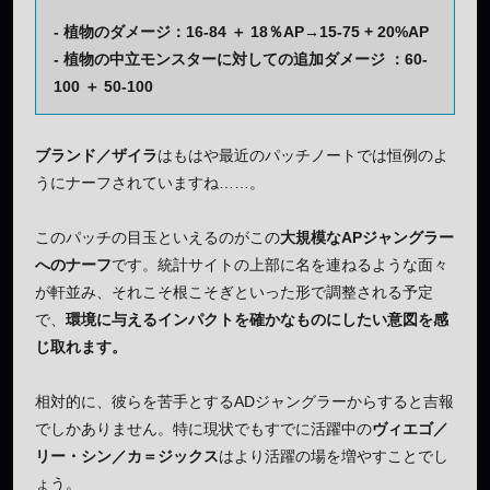
- 植物のダメージ：16-84 ＋ 18％AP→15-75 + 20%AP
- 植物の中立モンスターに対しての追加ダメージ ：60-
100 ＋ 50-100
ブランド／ザイラ
はもはや最近のパッチノートでは恒例のよ
うにナーフされていますね……。
このパッチの目玉といえるのがこの
大規模なAPジャングラー
へのナーフ
です。統計サイトの上部に名を連ねるような面々
が軒並み、それこそ根こそぎといった形で調整される予定
で、
環境に与えるインパクトを確かなものにしたい意図を感
じ取れます。
相対的に、彼らを苦手とするADジャングラーからすると吉報
でしかありません。特に現状でもすでに活躍中の
ヴィエゴ／
リー・シン／カ＝ジックス
はより活躍の場を増やすことでし
ょう。