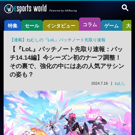
コラム
特集
セール
インタビュー
ゲーム
大
【連載】ねむしの『LoL』パッチノート先取り速報
【『LoL』パッチノート先取り速報：パッ
チ14.14編】今シーズン初のナーフ調整！
その裏で、強化の中にはあの人気アサシン
の姿も？
2024.7.16
ねむし