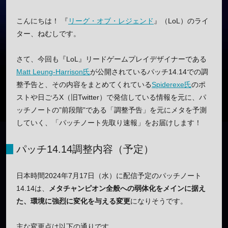
こんにちは！ 『
リーグ・オブ・レジェンド
』（LoL）のライ
ター、ねむしです。
さて、今回も『LoL』リードゲームプレイデザイナーである
Matt Leung-Harrison氏
が公開されているパッチ14.14での調
整予告と、その内容をまとめてくれている
Spiderexe氏
のポ
ストや日ごろX（旧Twitter）で発信している情報を元に、パ
ッチノートの”前段階”である「調整予告」を元にメタを予測
していく、「パッチノート先取り速報」をお届けします！
パッチ14.14調整内容（予定）
日本時間2024年7月17日（水）に配信予定のパッチノート
14.14は、
メタチャンピオン全般への弱体化をメインに据え
た、環境に強烈に変化を与える変更
になりそうです。
主な変更点は以下の通りです。