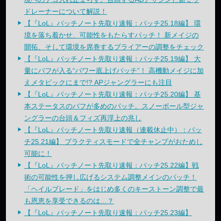
ドレーナーについて解説！
【『LoL』パッチノート先取り速報：パッチ25.18編】 環
境を落ち着かせ、可能性をもたらすパッチ！ 新メイジの
開拓、そして環境を席巻するブライアーの調整をチェック
【『LoL』パッチノート先取り速報：パッチ25.19編】 大
量にバフが入る“パワー底上げパッチ”！ 高機動メイジに加
えメタピックにまで!? APジャングラーにも注目
【『LoL』パッチノート先取り速報：パッチ25.20編】 基
本ステータスのバフが多めのパッチ。スノーボール型ジャ
ングラーの台頭＆フィズ再浮上の兆し
【『LoL』パッチノート先取り速報（連載休止中）：パッ
チ25.21編】 プラクティスモードで全チャンプがおためし
可能に！
【『LoL』パッチノート先取り速報：パッチ25.22編】戦
術の可能性を押し広げるシステム調整メインのパッチ！
「ヘイルブレード」をはじめ多くのキーストーン調整で最
も恩恵を享受できるのは…？
【『LoL』パッチノート先取り速報：パッチ25.23編】