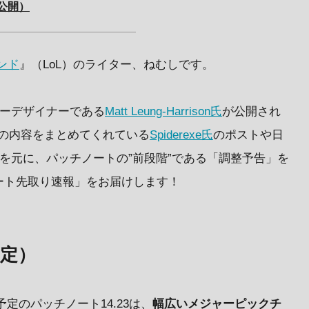
式公開）
ンド
』（LoL）のライター、ねむしです。
レーデザイナーである
Matt Leung-Harrison氏
が公開され
その内容をまとめてくれている
Spiderexe氏
のポストや日
情報を元に、パッチノートの”前段階”である「調整予告」を
ート先取り速報」をお届けします！
予定）
予定のパッチノート14.23は、
幅広いメジャーピックチ