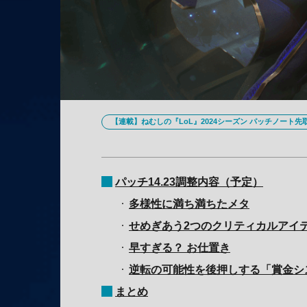
【連載】ねむしの『LoL』2024シーズン パッチノート先
パッチ14.23調整内容（予定）
多様性に満ち満ちたメタ
せめぎあう2つのクリティカルアイ
早すぎる？ お仕置き
逆転の可能性を後押しする「賞金シ
まとめ