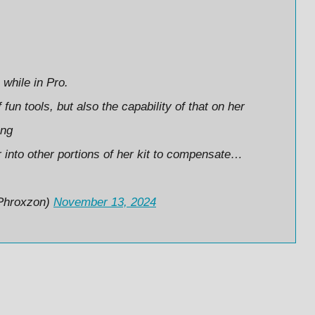
 while in Pro.
fun tools, but also the capability of that on her
ong
 into other portions of her kit to compensate…
Phroxzon)
November 13, 2024