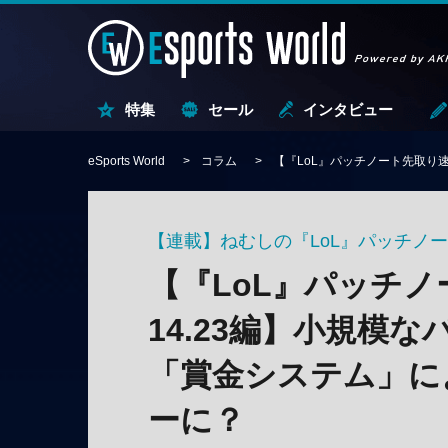
特集
セール
インタビュー
eSports World
コラム
【『LoL』パッチノート先取り
【連載】ねむしの『LoL』パッチノ
【『LoL』パッチ
14.23編】小規模
「賞金システム」に
ーに？