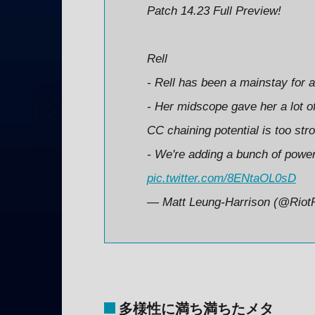
Patch 14.23 Full Preview!
Rell
- Rell has been a mainstay for a
- Her midscope gave her a lot of 
CC chaining potential is too str
- We're adding a bunch of power
pic.twitter.com/8ENtaOL0sD
— Matt Leung-Harrison (@Riot
多様性に満ち満ちたメタ