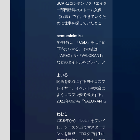
SCARZコンテンツクリエイタ
ー部門所属のストーム久保
（32歳）です。生きていくた
めに仕事を探していたとこ
ろ、編集の方に拾ってもらい
nemuminimizu
コラムを連載させてもらえる
学生時代、『CoD』をはじめ
ことになりました。言いたい
FPSにハマる。その後は
ことを言っていきます。X：
『APEX』や『VALORANT』
https://x.com/stormKUBO
などのタイトルをプレイ。ア
YouTube：
ーティストの楽曲や企業用
https://www.youtube.com/@sto
まいる
BGMなどを手掛ける作曲家と
rmKUBO
関西を拠点にする男性コスプ
フリーランスのライターの二
レイヤー。イベントや大会に
足の草鞋を履いて幅広く活動
よくコスプレ姿で出没する。
中。無類のラーメン好き！
2021年頃から『VALORANT』
Twitter:@ongakucas
にハマり、競技シーンを追い
ねむし
続ける。現在の推しチームは
2016年から『LoL』をプレイ
「CREST GAMING」。X：
し、シーズン12でマスターラ
@mlunias（Photo by
ンクを達成。ブログでは”LoL
Subaru.F.）