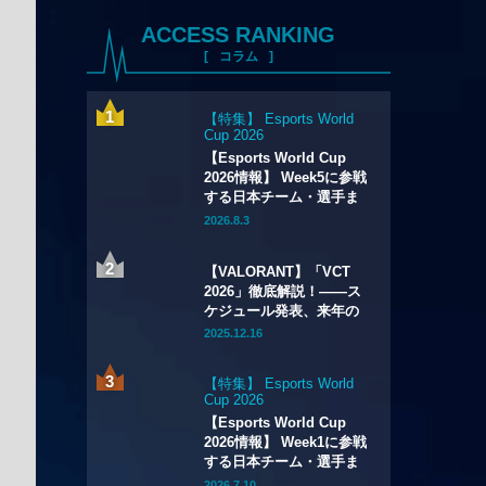
ACCESS RANKING
コラム
【特集】 Esports World
Cup 2026
【Esports World Cup
2026情報】 Week5に参戦
する日本チーム・選手ま
とめ
2026.8.3
【VALORANT】「VCT
2026」徹底解説！——ス
ケジュール発表、来年の
最高峰リーグ全貌が明ら
2025.12.16
かに。試合数の大幅増加
や新システムの導入も
【特集】 Esports World
Cup 2026
【Esports World Cup
2026情報】 Week1に参戦
する日本チーム・選手ま
とめ
2026.7.10