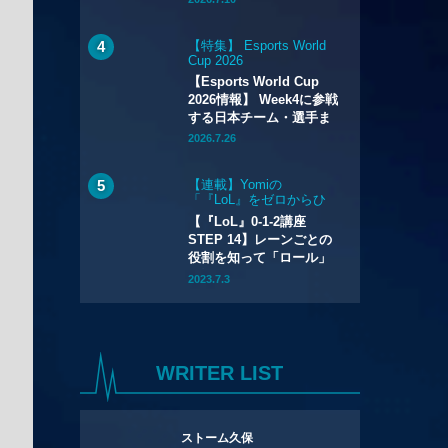
【特集】 Esports World
Cup 2026
【Esports World Cup
2026情報】 Week4に参戦
する日本チーム・選手ま
とめ
2026.7.26
【連載】Yomiの
「『LoL』をゼロからひ
とりでも始められるハウ
【『LoL』0-1-2講座
ツー講座」
STEP 14】レーンごとの
役割を知って「ロール」
を選ぼう
2023.7.3
WRITER LIST
ストーム久保