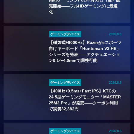
用のゲーミングPCが7月31日（金）販
売開始——フルHDゲーミングに最適
化
ゲーミングデバイス
2026.8.6
【磁気式+8000Hz】Razerがeスポーツ
向けキーボード「Huntsman V3 HE」
シリーズを発表——アクチュエーショ
ン0.1〜4.0mmで調整可能
ゲーミングデバイス
2026.8.5
【400Hz+0.5ms+Fast IPS】KTCの
24.5型ゲーミングモニター「MASTER
25M2 Pro」が発売——クーポン利用
で実質32,382円
ゲーミングデバイス
2026.8.5