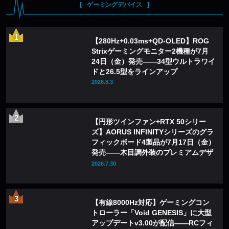
ゲーミングデバイス
【280Hz+0.03ms+QD-OLED】ROG
Strixゲーミングモニター2機種が7月
24日（金）発売——34型ウルトラワイ
ドと26.5型をラインアップ
2026.8.3
【円形ツインファン+RTX 50シリー
ズ】AORUS INFINITYシリーズのグラ
フィックボード4製品が7月17日（金）
発売——木目調外装のプレミアムデザ
インを採用
2026.7.30
【有線8000Hz対応】ゲーミングコン
トローラー「Void GENESIS」に大型
アップデートv3.00が配信——RCフィ