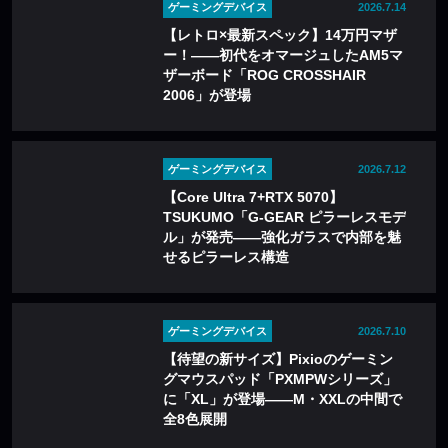
ゲーミングデバイス
2026.7.14
【レトロ×最新スペック】14万円マザ
ー！――初代をオマージュしたAM5マ
ザーボード「ROG CROSSHAIR
2006」が登場
ゲーミングデバイス
2026.7.12
【Core Ultra 7+RTX 5070】
TSUKUMO「G-GEAR ピラーレスモデ
ル」が発売——強化ガラスで内部を魅
せるピラーレス構造
ゲーミングデバイス
2026.7.10
【待望の新サイズ】Pixioのゲーミン
グマウスパッド「PXMPWシリーズ」
に「XL」が登場——M・XXLの中間で
全8色展開