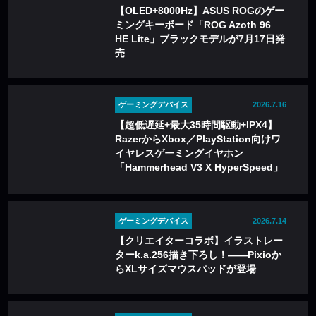
【OLED+8000Hz】ASUS ROGのゲー
ミングキーボード「ROG Azoth 96
HE Lite」ブラックモデルが7月17日発
売
ゲーミングデバイス
2026.7.16
【超低遅延+最大35時間駆動+IPX4】
RazerからXbox／PlayStation向けワ
イヤレスゲーミングイヤホン
「Hammerhead V3 X HyperSpeed」
が登場
ゲーミングデバイス
2026.7.14
【クリエイターコラボ】イラストレー
ターk.a.256描き下ろし！――Pixioか
らXLサイズマウスパッドが登場