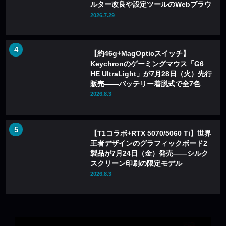
ルター改良や設定ツールのWebブラウ
ザ化も
2026.7.29
【約46g+MagOpticスイッチ】
Keychronのゲーミングマウス「G6
HE UltraLight」が7月28日（火）先行
販売——バッテリー着脱式で全7色
2026.8.3
【T1コラボ+RTX 5070/5060 Ti】世界
王者デザインのグラフィックボード2
製品が7月24日（金）発売——シルク
スクリーン印刷の限定モデル
2026.8.3