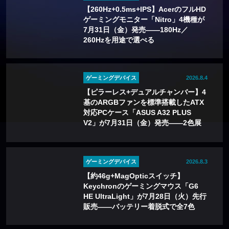
【260Hz+0.5ms+IPS】AcerのフルHD
ゲーミングモニター「Nitro」4機種が
7月31日（金）発売——180Hz／
260Hzを用途で選べる
ゲーミングデバイス
2026.8.4
【ピラーレス+デュアルチャンバー】4
基のARGBファンを標準搭載したATX
対応PCケース「ASUS A32 PLUS
V2」が7月31日（金）発売——2色展
開
ゲーミングデバイス
2026.8.3
【約46g+MagOpticスイッチ】
Keychronのゲーミングマウス「G6
HE UltraLight」が7月28日（火）先行
販売——バッテリー着脱式で全7色