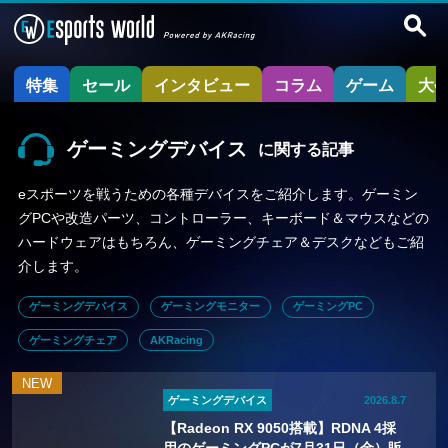
特集
セール
インタビュー
コラム
ゲーム
大
ゲーミングデバイス
に関する記事
eスポーツを戦うための各種デバイスをご紹介します。ゲーミン
グPCや改造パーツ、コントローラー、キーボード＆マウスなどの
ハードウェアはもちろん、ゲーミングチェア＆デスクなどもご紹
介します。
ゲーミングデバイス
ゲーミングモニター
ゲーミングPC
ゲーミングチェア
AKRacing
ゲーミングデバイス
2026.8.7
【Radeon RX 9050搭載】RDNA 4採