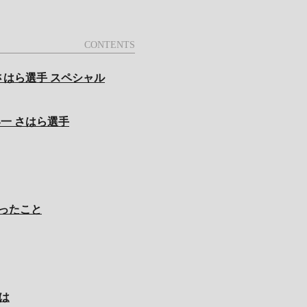
ン さはら選手 スペシャル
：世界一 さはら選手
わったこと
とは