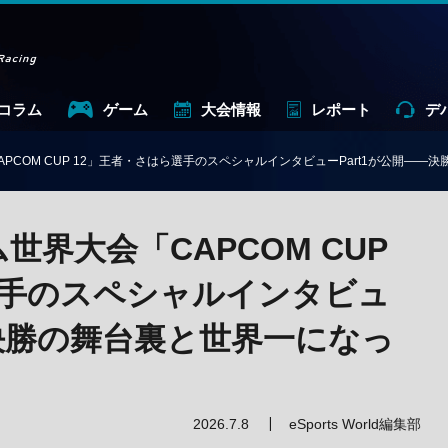
コラム
ゲーム
大会情報
レポート
デ
PCOM CUP 12」王者・さはら選手のスペシャルインタビューPart1が公開—
世界大会「CAPCOM CUP
選手のスペシャルインタビュ
—決勝の舞台裏と世界一になっ
2026.7.8
eSports World編集部