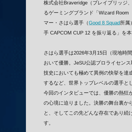
株式会社Braveridge（ブレイブリ
るゲーミングブランド「Wizard R
マー・さはら選手（
Good 8 Squad
所属
手 CAPCOM CUP 12 を振り返る」
さはら選手は2026年3月15日（現地時
おいて優勝。JeSU公認プロライセン
技史においても極めて異例の快挙を達成しま
するなど、世界トップレベルの選手と
今回のインタビューでは、優勝の熱狂
の心境に迫りました。決勝の舞台裏か
と、そしてこの先どんな存在であり続
す。