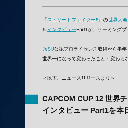
『
ストリートファイター6
』の
世界大会
ル
インタビュー
Part1が、ゲーミングブ
JeSU
公認プロライセンス取得から半年
世界一になって変わったこと・変わら
＜以下、ニュースリリースより＞
CAPCOM CUP 12 
インタビュー Part1を本