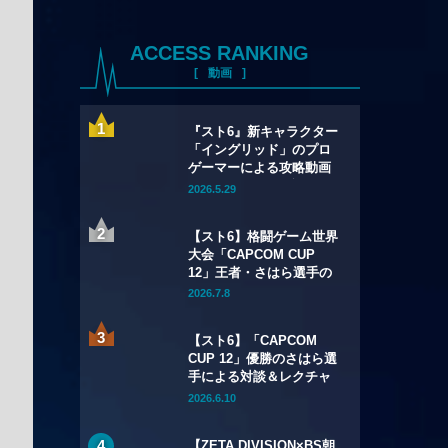
ACCESS RANKING
動画
『スト6』新キャラクター
「イングリッド」のプロ
ゲーマーによる攻略動画
まとめ 見た目に反し、え
2026.5.29
げつない高火力キャラ！
【スト6】格闘ゲーム世界
大会「CAPCOM CUP
12」王者・さはら選手の
スペシャルインタビュー
2026.7.8
Part1が公開——決勝の舞
台裏と世界一になって変
【スト6】「CAPCOM
わったこと
CUP 12」優勝のさはら選
手による対談＆レクチャ
ー動画が公開！
2026.6.10
【ZETA DIVISION×BS朝