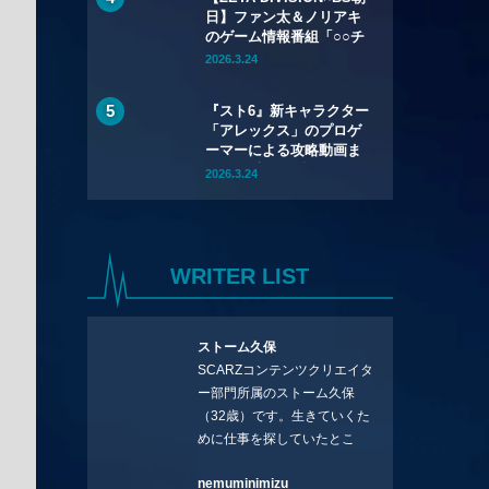
日】ファン太＆ノリアキ
のゲーム情報番組「○○チ
ュートリアル！」が3月
2026.3.24
29日に放送開始！——初
回ゲストにももち＆ひぐ
『スト6』新キャラクター
ちが登場
「アレックス」のプロゲ
ーマーによる攻略動画ま
とめ 過去一の“詐欺”キャ
2026.3.24
ラっぷりでランクマ暴走
中!?
WRITER LIST
ストーム久保
SCARZコンテンツクリエイタ
ー部門所属のストーム久保
（32歳）です。生きていくた
めに仕事を探していたとこ
ろ、編集の方に拾ってもらい
nemuminimizu
コラムを連載させてもらえる