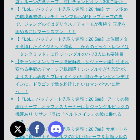
啓」ルーンの微ナーフ、注目チャンピオンも3体ご紹介！
【『LoL』パッチノート先取り速報：26.4編】ナーフ多め
の環境再整備パッチ！ ランブルらAPトップナーフの裏
で、ジャングルではダリウス／ティーモが復権？ 玉座を
固めるにはマークスマン...！！
【『LoL』パッチノート先取り速報：26.5編】上位層メタ
を意識したメイジミッド凋落……からのピックトレンドは
「タンクミッド」に!? ジャングルのバフ3人にも要注目
【チャンピオンリワーク徹底解説：シヴァーナ編】生まれ
変わる半龍のデマーシア親衛隊！シンプルすぎた設計が、
よりスキル表現とプレイメイクが可能なチャンピオンデザ
インに。ドラゴンで敵を粉砕したいロマンがついに叶
う…！
【『LoL』パッチノート先取り速報：26.6編】 アーリの微
細なナーフ、オラフ／スカーナーは新ジャングルピックの
機運あり リサンドラは『ベルトメイジ』の波に乗れる
か？
【『LoL』パッチノート先取り速報：26.7編】サポートを
主軸に置いたナミ／カルマの2大巨頭ナーフ＆新顔レルの