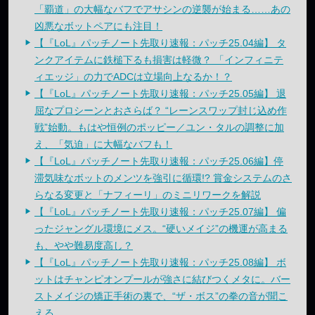
「覇道」の大幅なバフでアサシンの逆襲が始まる……あの
凶悪なボットペアにも注目！
【『LoL』パッチノート先取り速報：パッチ25.04編】 タ
ンクアイテムに鉄槌下るも損害は軽微？ 「インフィニテ
ィエッジ」の力でADCは立場向上なるか！？
【『LoL』パッチノート先取り速報：パッチ25.05編】 退
屈なプロシーンとおさらば？ “レーンスワップ封じ込め作
戦”始動。もはや恒例のポッピー／ユン・タルの調整に加
え、「気迫」に大幅なバフも！
【『LoL』パッチノート先取り速報：パッチ25.06編】停
滞気味なボットのメンツを強引に循環!? 賞金システムのさ
らなる変更と「ナフィーリ」のミニリワークを解説
【『LoL』パッチノート先取り速報：パッチ25.07編】 偏
ったジャングル環境にメス。“硬いメイジ”の機運が高まる
も、やや難易度高し？
【『LoL』パッチノート先取り速報：パッチ25.08編】 ボ
ットはチャンピオンプールが強さに結びつくメタに。バー
ストメイジの矯正手術の裏で、“ザ・ボス”の拳の音が聞こ
える……