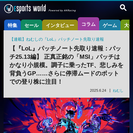
コラム
特集
セール
インタビュー
ゲーム
大
【連載】ねむしの『LoL』パッチノート先取り速報
【『LoL』パッチノート先取り速報：パッ
チ25.13編】 正真正銘の「MSI」パッチは
かなり小規模。調子に乗ったTF、悲しみを
背負うGP……さらに停滞ムードのボット
での登り株に注目！
2025.6.24
ねむし