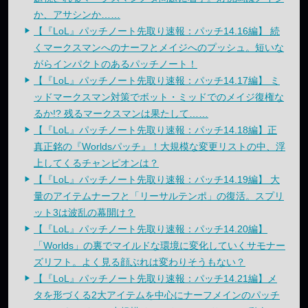
か、アサシンか……
【『LoL』パッチノート先取り速報：パッチ14.16編】 続
くマークスマンへのナーフとメイジへのプッシュ。短いな
がらインパクトのあるパッチノート！
【『LoL』パッチノート先取り速報：パッチ14.17編】 ミ
ッドマークスマン対策でボット・ミッドでのメイジ復権な
るか!? 残るマークスマンは果たして……
【『LoL』パッチノート先取り速報：パッチ14.18編】正
真正銘の『Worldsパッチ』！大規模な変更リストの中、浮
上してくるチャンピオンは？
【『LoL』パッチノート先取り速報：パッチ14.19編】 大
量のアイテムナーフと「リーサルテンポ」の復活。スプリ
ット3は波乱の幕開け？
【『LoL』パッチノート先取り速報：パッチ14.20編】
「Worlds」の裏でマイルドな環境に変化していくサモナー
ズリフト。よく見る顔ぶれは変わりそうもない？
【『LoL』パッチノート先取り速報：パッチ14.21編】メ
タを形づくる2大アイテムを中心にナーフメインのパッチ