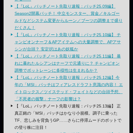
【『LoL』パッチノート先取り速報：パッチ25.09編】
Season2開幕パッチ！ 中立モンスター、賞金／キルゴー
ルドなどシステム変更からルーン／ブーツの調整まで盛り
だくさん！
【『LoL』パッチノート先取り速報：パッチ25.10編】 チ
ャンピオンナーフ＆APアイテムへの大量調整で、APアサ
シンが台頭？ 安定択はあの妖狐か
【『LoL』パッチノート先取り速報：パッチ25.11編】 暴
れに暴れたルシアンはナーフで元通りに？ チャンピオン
調整でボットレーンに多様性は生まれるか？
【『LoL』パッチノート先取り速報：パッチ25.12編】今
年の「MSI」パッチはフィアレスドラフト意識の内容！ エ
イトロックス／ツイステッド・フェイトなどの台頭予想、
「不死者の握撃」ナーフの影響は？
【『LoL』パッチノート先取り速報：パッチ25.13編】 正
真正銘の「MSI」パッチはかなり小規模。調子に乗った
TF、悲しみを背負うGP……さらに停滞ムードのボットで
の登り株に注目！