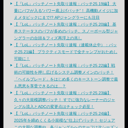
【『LoL』パッチノート先取り速報：パッチ25.19編】 大
量にバフが入る“パワー底上げパッチ”！ 高機動メイジに加
えメタピックにまで!? APジャングラーにも注目
【『LoL』パッチノート先取り速報：パッチ25.20編】 基
本ステータスのバフが多めのパッチ。スノーボール型ジャ
ングラーの台頭＆フィズ再浮上の兆し
【『LoL』パッチノート先取り速報（連載休止中）：パッ
チ25.21編】 プラクティスモードで全チャンプがおためし
可能に！
【『LoL』パッチノート先取り速報：パッチ25.22編】戦
術の可能性を押し広げるシステム調整メインのパッチ！
「ヘイルブレード」をはじめ多くのキーストーン調整で最
も恩恵を享受できるのは…？
【『LoL』パッチノート先取り速報：パッチ25.23編】
久々の大規模調整パッチ！ すでに強力なレーナーのジャ
ングル流入とADCの変更点はチェック必至！
【『LoL』パッチノート先取り速報：パッチ25.24編】
2025年を締めくくる小規模な“仕上げ”パッチ！ セジュア
ニの大胆な調整や、各ジャングルへのナーフは次シーズン