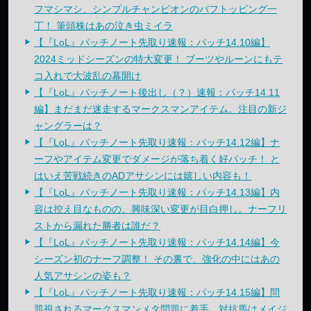
フマシマシ、シンプルチャンピオンのバフトッピング一
丁！ 筆頭株はあの泣き虫ミイラ
【『LoL』パッチノート先取り速報：パッチ14.10編】
2024ミッドシーズンの特大変更！ ブーツやルーンにもテ
コ入れで大波乱の幕開け
【『LoL』パッチノート後出し（？）速報：パッチ14.11
編】まだまだ迷走するマークスマンアイテム。注目の新ジ
ャングラーは？
【『LoL』パッチノート先取り速報：パッチ14.12編】ナ
ーフやアイテム変更でダメージが落ち着く好パッチ！ と
はいえ苦戦続きのADアサシンには嬉しい内容も！
【『LoL』パッチノート先取り速報：パッチ14.13編】内
容は控え目なものの、興味深い変更が目白押し。ナーフリ
ストから漏れた勝者は誰だ？
【『LoL』パッチノート先取り速報：パッチ14.14編】今
シーズン初のナーフ調整！ その裏で、強化の中にはあの
人気アサシンの姿も？
【『LoL』パッチノート先取り速報：パッチ14.15編】問
題視されるマークスマンメタ問題に着手。対抗馬はメイジ