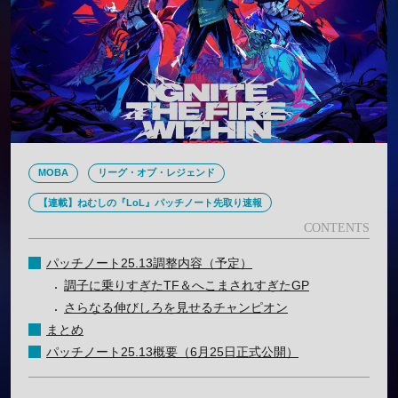
MOBA
リーグ・オブ・レジェンド
【連載】ねむしの『LoL』パッチノート先取り速報
パッチノート25.13調整内容（予定）
調子に乗りすぎたTF＆へこまされすぎたGP
さらなる伸びしろを見せるチャンピオン
まとめ
パッチノート25.13概要（6月25日正式公開）