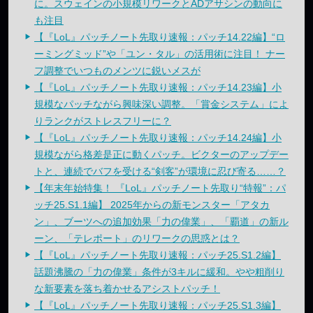
に。スウェインの小規模リワークとADアサシンの動向に
も注目
【『LoL』パッチノート先取り速報：パッチ14.22編】“ロ
ーミングミッド”や「ユン・タル」の活用術に注目！ ナー
フ調整でいつものメンツに鋭いメスが
【『LoL』パッチノート先取り速報：パッチ14.23編】小
規模なパッチながら興味深い調整。「賞金システム」によ
りランクがストレスフリーに？
【『LoL』パッチノート先取り速報：パッチ14.24編】小
規模ながら格差是正に動くパッチ。ビクターのアップデー
トと、連続でバフを受ける“剣客”が環境に忍び寄る……？
【年末年始特集！ 『LoL』パッチノート先取り“特報”：パ
ッチ25.S1.1編】 2025年からの新モンスター「アタカ
ン」、ブーツへの追加効果「力の偉業」、「覇道」の新ル
ーン、「テレポート」のリワークの思惑とは？
【『LoL』パッチノート先取り速報：パッチ25.S1.2編】
話題沸騰の「力の偉業」条件が3キルに緩和。やや粗削り
な新要素を落ち着かせるアシストパッチ！
【『LoL』パッチノート先取り速報：パッチ25.S1.3編】