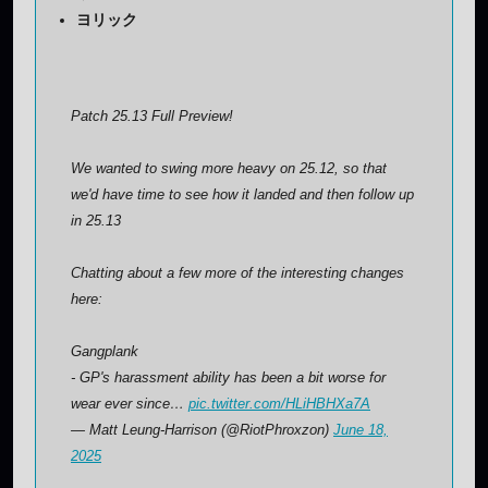
ヨリック
Patch 25.13 Full Preview!
We wanted to swing more heavy on 25.12, so that
we'd have time to see how it landed and then follow up
in 25.13
Chatting about a few more of the interesting changes
here:
Gangplank
- GP's harassment ability has been a bit worse for
wear ever since…
pic.twitter.com/HLiHBHXa7A
— Matt Leung-Harrison (@RiotPhroxzon)
June 18,
2025