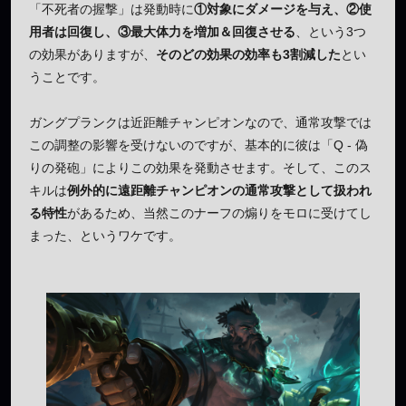
「不死者の握撃」は発動時に
①対象にダメージを与え、②使
用者は回復し、③最大体力を増加＆回復させる
、という3つ
の効果がありますが、
そのどの効果の効率も3割減した
とい
うことです。
ガングプランクは近距離チャンピオンなので、通常攻撃では
この調整の影響を受けないのですが、基本的に彼は「Q - 偽
りの発砲」によりこの効果を発動させます。そして、このス
キルは
例外的に遠距離チャンピオンの通常攻撃として扱われ
る特性
があるため、当然このナーフの煽りをモロに受けてし
まった、というワケです。