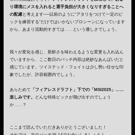
り環境にメスを入れると選手負担が大きくなりすぎることへ
の配慮
と考えます──以前のように“アタリをつけて一定のピ
ックを練習する”だけではいかないプロシーンになっています
から、あまり流動的すぎては……という優しさでしょう。
我々が変化を感じ、新鮮さを味わえるような変更も入れ込ん
でいますから、ここ数日のパッチ内容は絶妙なあんばいだと
感じています。ツイステッド・フェイトは少し勢い任せな印
象でしたが、許容範囲内でしょう。
あらためて
「フィアレスドラフト」下での「MSI2025」……
楽しみです。
どんな特殊ピックが飛び出すのでしょう
か……？
ここまで読んでいただきありがとうございました！
それでは、次のパッチ25.14でお会いしましょう！