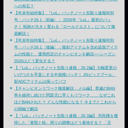
への布石？
【年末年始特集】 『LoL』パッチノート先取り速報特別
号：パッチ26.1〈前編〉： 2026年『LoL』最初のパッ
チ！ 戦術が大きく変わる「ロールクエスト」について徹
底解説！
【年末年始特集】 『LoL』パッチノート先取り速報特別
号：パッチ26.1〈後編〉：復刻アイテムを含め追加アイテ
ムの性能と、運用想定のチャンピオンを解説──シーズン
2026はどう変化する？
【『LoL』パッチノート先取り速報：26.2編】大幅変更の
いびつさを手直しする中規模パッチ！ JGピックプール、
新ADCアイテムは揃ってバフ
【チャンピオンリワーク徹底解説：メル編】 脅威のBAN
率を維持し続けた問題児に早くもリワーク…… なぜこれ
ほどBANされた？ どんな性能になる？ 今までとこれから
の両軸で解説
【『LoL』パッチノート先取り速報：26.3編】 市民権を獲
得した「黄昏と暁」周りの調整はどう着地する？ 「天