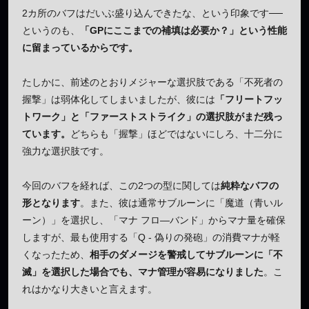
2カ所のバフはだいぶ盛り込んできたな、という印象です──
というのも、
「GPにここまでの補填は必要か？」という性能
に留まっているからです。
たしかに、前述のとおりメジャーな選択肢である「不死者の
握撃」は弱体化してしまいましたが、彼には
「フリートフッ
トワーク」と「ファーストストライク」の選択肢がまだ残っ
ています。
どちらも「握撃」ほどではないにしろ、十二分に
強力な選択肢です。
今回のバフを経れば、この2つの型に関しては
純粋なバフの
形となります
。また、彼は通常サブルーンに「魔道（青いル
ーン）」を選択し、「マナ フロ―バンド」からマナ量を確保
しますが、最も使用する「Q - 偽りの発砲」の消費マナが軽
くなったため、
相手のダメージを警戒してサブルーンに「不
滅」を選択した場合でも、マナ管理が容易になりました
。こ
れはかなり大きいと言えます。