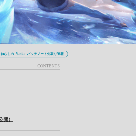
ねむしの『LoL』パッチノート先取り速報
式公開）