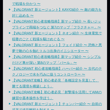
で戦場を分かつ 〜
【VALORANT 新エージェント】KAY/O紹介 〜 敵の能力を
封じ込める 〜
【VALORANT初心者攻略指南】新マップ紹介 〜 長いジッ
プラインで両端をつなぐ 第7のマップ「フラクチャー」〜
【VALORANT 新エージェント】ネオン紹介 〜 生体電気で
稲妻のごとく戦場を駆けめぐる 〜
【VALORANT 新エージェント】フェイド紹介 〜 恐怖と悪
夢で敵の心を蝕むトルコ出身のイニシエーター 〜
【VALORANT初心者攻略指南】新マップ紹介 〜 シンプル
だけど奥が深い 第8のマップ「パール」〜
【VALORANT 初心者攻略指南】ハーバー紹介 〜 古代のテ
クノロジーで水を巧みに扱うコントローラー 〜
【VALORANT攻略】初心者必見「各種設定を見直して、
勝てる環境を構築しよう」
【VALORANT攻略】初心者必見「射撃場を活用してAIMの
練習や基本操作を学ぼう」
【VALORANT 新エージェント】チェンバー紹介 〜 自前の
武器で遠距離戦を制する 〜