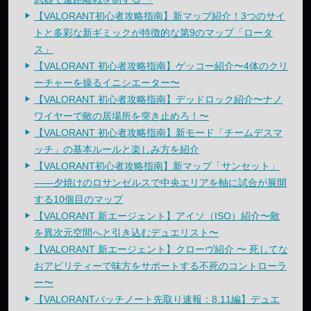
【VALORANT初心者攻略指南】新マップ紹介！3つのサイ
トと多彩な新ギミックが特徴的な第9のマップ「ロータ
ス」
【VALORANT 初心者攻略指南】ゲッコー紹介〜4体のクリ
ーチャーを操るイニシエーター〜
【VALORANT 初心者攻略指南】デッドロック紹介〜ナノ
ワイヤーで敵の居場所を突き止めろ！〜
【VALORANT 初心者攻略指南】新モード「チームデスマ
ッチ」の基本ルールと楽しみ方を紹介
【VALORANT初心者攻略指南】新マップ「サンセット」
——夕焼けのロサンゼルスで中央エリアを軸に試合が展開
する10個目のマップ
【VALORANT 新エージェント】アイソ（ISO）紹介〜敵
を異次元空間へと引き込むデュエリスト〜
【VALORANT 新エージェント】クローヴ紹介 〜 死してな
おアビリティーで味方をサポートする不死のコントローラ
ー〜
【VALORANTパッチノート先取り速報：8.11編】デュエ