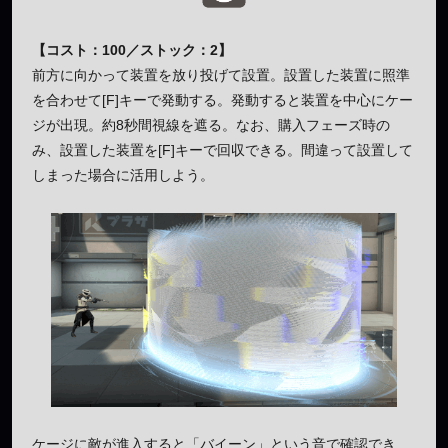
【コスト：100／ストック：2】
前方に向かって装置を放り投げて設置。設置した装置に照準
を合わせて[F]キーで発動する。発動すると装置を中心にケー
ジが出現。約8秒間視線を遮る。なお、購入フェーズ時の
み、設置した装置を[F]キーで回収できる。間違って設置して
しまった場合に活用しよう。
ケージに敵が進入すると「バイーン」という音で確認でき