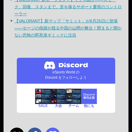
ク、回復、スタンまで。音を操るサポート重視のコントロ
ーラー
【VALORANT】新マップ「サミット」が6月25日に登場
——セージの痕跡が残る中国の山間が舞台！閉まると開か
ない恐怖の即死扉ギミックに注目
eSports World の
Discord をフォローしよう
SALE
チーム
他にも
大会