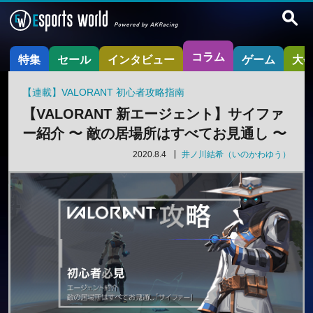
コラム
特集
セール
インタビュー
ゲーム
大
【連載】VALORANT 初心者攻略指南
【VALORANT 新エージェント】サイファ
ー紹介 〜 敵の居場所はすべてお見通し 〜
2020.8.4
井ノ川結希（いのかわゆう）