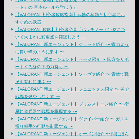
ート」の 基本ルールを学ぼう」
【VALORANT初心者攻略指南】武器の種類と初心者にお
すすめの武器
【VALORANT攻略】初心者必見「パッチノート1.02につ
いて大まかに変更点を確認しよう」
【VALORANT 新エージェント】ジェット紹介 〜 蝶のよう
に舞い蜂のように刺す 〜
【VALORANT 新エージェント】セージ紹介 〜 味方をサポ
ートする縁の下の力持ち 〜
【VALORANT 新エージェント】ソーヴァ紹介 〜 索敵で戦
況を有利に運ぶ 〜
【VALORANT 新エージェント】フェニックス紹介 〜 炎で
戦場を燃やし尽くす 〜
【VALORANT 新エージェント】ブリムストーン紹介 〜 衛
星軌道兵器で戦場を掌握する 〜
【VALORANT 新エージェント】ヴァイパー紹介 〜 ガスを
操り相手の行動を制限する 〜
【VALORANT 新エージェント】オーメン紹介 〜 闇に潜ん