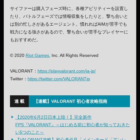
サイファーは購入フェーズ時に、各種アビリティーを設置し
たり、バトルフェーズでは情報収集をしたりと、撃ち合いと
は別の忙しさがあるエージェント。慣れればAIMが苦手でも
戦力になる強さがあるので、撃ち合いが苦手なプレイヤーに
もおすすめだ。
© 2020
Riot Games
, Inc. All Rights Reserved
VALORANT：
https://playvalorant.com/ja-jp/
Twitter：
https://twitter.com/VALORANTjp
【連載】VALORANT 初心者攻略指南
【2020年6月2日日本上陸！】完全新作
FPS『VALORANT』～はじめる前に初心者が知っておきた
い5つのこと～
【VALORANT攻略】初心者必見「メインモード「アンレ