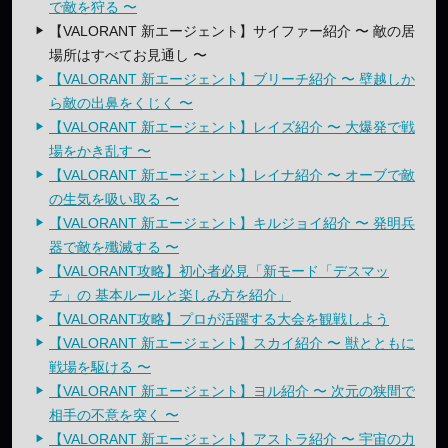
で敵を狩る 〜
【VALORANT 新エージェント】サイファー紹介 〜 敵の居
場所はすべてお見通し 〜
【VALORANT 新エージェント】ブリーチ紹介 〜 壁越しか
ら敵の出鼻をくじく 〜
【VALORANT 新エージェント】レイズ紹介 〜 大爆発で戦
場をかき乱す 〜
【VALORANT 新エージェント】レイナ紹介 〜 オーブで敵
の生気を吸い取る 〜
【VALORANT 新エージェント】キルジョイ紹介 〜 発明兵
器で敵を殲滅する 〜
【VALORANT攻略】初心者必見「新モード「デスマッ
チ」の 基本ルールと楽しみ方を紹介」
【VALORANT攻略】プロが活躍する大会を観戦しよう
【VALORANT 新エージェント】スカイ紹介 〜 獣とともに
戦場を駆ける 〜
【VALORANT 新エージェント】ヨル紹介 〜 次元の狭間で
相手の不意を突く 〜
【VALORANT 新エージェント】アストラ紹介 〜 宇宙の力