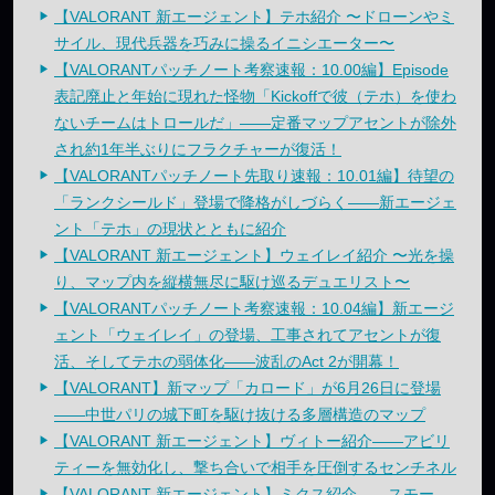
【VALORANT 新エージェント】テホ紹介 〜ドローンやミ
サイル、現代兵器を巧みに操るイニシエーター〜
【VALORANTパッチノート考察速報：10.00編】Episode
表記廃止と年始に現れた怪物「Kickoffで彼（テホ）を使わ
ないチームはトロールだ」——定番マップアセントが除外
され約1年半ぶりにフラクチャーが復活！
【VALORANTパッチノート先取り速報：10.01編】待望の
「ランクシールド」登場で降格がしづらく——新エージェ
ント「テホ」の現状とともに紹介
【VALORANT 新エージェント】ウェイレイ紹介 〜光を操
り、マップ内を縦横無尽に駆け巡るデュエリスト〜
【VALORANTパッチノート考察速報：10.04編】新エージ
ェント「ウェイレイ」の登場、工事されてアセントが復
活、そしてテホの弱体化——波乱のAct 2が開幕！
【VALORANT】新マップ「カロード」が6月26日に登場
——中世パリの城下町を駆け抜ける多層構造のマップ
【VALORANT 新エージェント】ヴィトー紹介——アビリ
ティーを無効化し、撃ち合いで相手を圧倒するセンチネル
【VALORANT 新エージェント】ミクス紹介——スモー