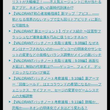
リストが大幅修正！——不人気エージェントに光が当たる
良アプデ。ネオン使いの新時代到来か!?
【VALORANT初心者攻略指南】新マップ「アビス」——
初となる境界のないマップで立ち回りとアビリティに新た
な可能性を
【VALORANT 新エージェント】ヴァイス紹介 〜設置型フ
ラッシュなど液体金属を巧みに扱うセンチネル〜
【VALORANTパッチノート先取り速報：9.08編】なぜネ
オンはナーフされないのか——ゲッコーの弱体化やサンセ
ットの変更など小規模なバランス調整がメインの新パッチ
【VALORANTパッチノート先取り速報：9.09編】画面引
き延ばし無効の代替案は!?——ゲッコー、フェイド、デッ
ドロックなどのバグ修正
【VALORANTパッチノート考察速報：9.10編】新アーマ
ー「回復シールド」はエコラウンドの希望になるか——フ
ェニックス、サイファ ー、セージの変更やゲームシステ
ムの大幅調整
【VALORANTパッチノート考察速報：9.11編】朗報か、
悲報か——ネオンの弱体化でメタはどう変わる？