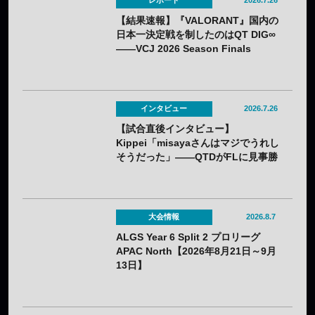
レポート
2026.7.26
【結果速報】『VALORANT』国内の
日本一決定戦を制したのはQT DIG∞
——VCJ 2026 Season Finals
インタビュー
2026.7.26
【試合直後インタビュー】
Kippei「misayaさんはマジでうれし
そうだった」――QTDがFLに見事勝
利。若手のホープKippeiが感じるチ
ームの成長と勢いとは
大会情報
2026.8.7
ALGS Year 6 Split 2 プロリーグ
APAC North【2026年8月21日～9月
13日】