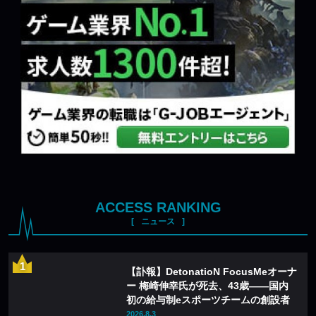
ACCESS RANKING
ニュース
【訃報】DetonatioN FocusMeオーナ
ー 梅崎伸幸氏が死去、43歳——国内
初の給与制eスポーツチームの創設者
2026.8.3