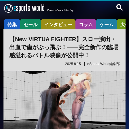
特集
セール
インタビュー
コラム
ゲーム
大
【New VIRTUA FIGHTER】スロー演出・
出血で歯がぶっ飛ぶ！——完全新作の臨場
感溢れるバトル映像が公開中！
2025.8.15
eSports World編集部