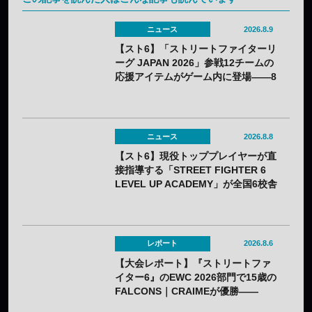
ニュース
2026.8.9
【スト6】「ストリートファイターリ
ーグ JAPAN 2026」参戦12チームの
応援アイテムがゲーム内に登場——8
月3日（月）から無料配布
ニュース
2026.8.8
【スト6】現役トッププレイヤーが直
接指導する「STREET FIGHTER 6
LEVEL UP ACADEMY」が全国6校舎
で開催——2年連続
レポート
2026.8.6
【大会レポート】『ストリートファ
イター6』のEWC 2026部門で15歳の
FALCONS｜CRAIMEが優勝——
「CAPCOM CUP 13」出場権を獲得