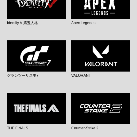
Identity V 第五人格
Apex Legends
グランツーリスモ7
VALORANT
THE FINALS
Counter-Strike 2