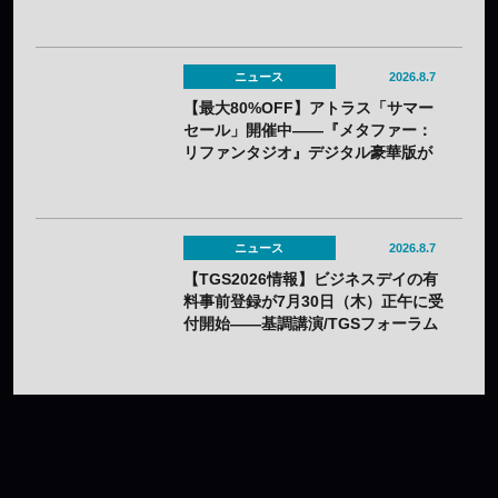
80%OFF、『R-GEAR』は初の
77%OFFに
ニュース
2026.8.7
【最大80%OFF】アトラス「サマー
セール」開催中——『メタファー：
リファンタジオ』デジタル豪華版が
60%OFFに
ニュース
2026.8.7
【TGS2026情報】ビジネスデイの有
料事前登録が7月30日（木）正午に受
付開始——基調講演/TGSフォーラム
の情報も一部発表