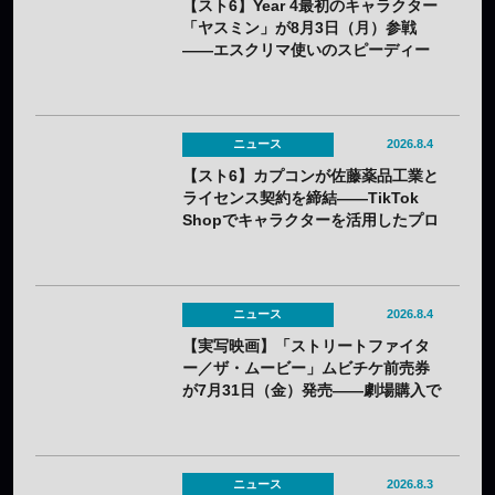
【スト6】Year 4最初のキャラクター
「ヤスミン」が8月3日（月）参戦
——エスクリマ使いのスピーディー
な接近戦キャラ
ニュース
2026.8.4
【スト6】カプコンが佐藤薬品工業と
ライセンス契約を締結——TikTok
Shopでキャラクターを活用したプロ
モーションを展開
ニュース
2026.8.4
【実写映画】「ストリートファイタ
ー／ザ・ムービー」ムビチケ前売券
が7月31日（金）発売——劇場購入で
オリジナルステッカー2種セットの特
典も
ニュース
2026.8.3