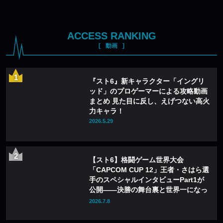
ACCESS RANKING
動画
『スト6』新キャラクター「イングリ
ッド」のプロゲーマーによる攻略動画
まとめ 見た目に反し、えげつない高火
力キャラ！
2026.5.29
【スト6】格闘ゲーム世界大会
「CAPCOM CUP 12」王者・さはら選
手のスペシャルインタビューPart1が
公開——決勝の舞台裏と世界一になっ
て変わったこと
2026.7.8