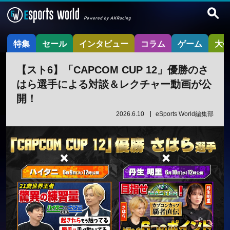
特集
セール
インタビュー
コラム
ゲーム
大
【スト6】「CAPCOM CUP 12」優勝のさ
はら選手による対談＆レクチャー動画が公
開！
2026.6.10
eSports World編集部