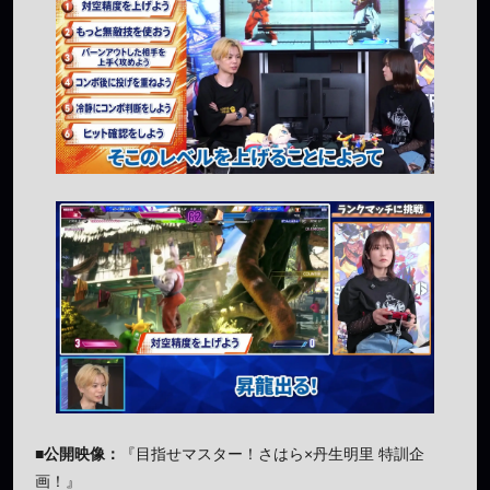
■公開映像：
『目指せマスター！さはら×丹生明里 特訓企
画！』