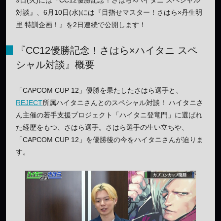
対談』、6月10日(水)には『目指せマスター！さはら×丹生明
里 特訓企画！』を2日連続で公開します！
『CC12優勝記念！さはら×ハイタニ スペ
シャル対談』概要
「CAPCOM CUP 12」優勝を果たしたさはら選手と、
REJECT
所属ハイタニさんとのスペシャル対談！ ハイタニさ
ん主催の若手支援プロジェクト「ハイタニ登竜門」に選ばれ
た経歴をもつ、さはら選手。さはら選手の生い立ちや、
「CAPCOM CUP 12」を優勝後の今をハイタニさんが迫りま
す。