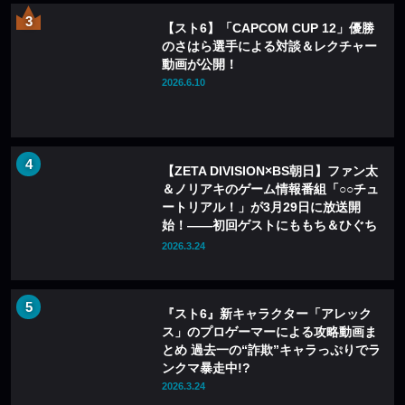
【スト6】「CAPCOM CUP 12」優勝
のさはら選手による対談＆レクチャー
動画が公開！
2026.6.10
【ZETA DIVISION×BS朝日】ファン太
＆ノリアキのゲーム情報番組「○○チュ
ートリアル！」が3月29日に放送開
始！——初回ゲストにももち＆ひぐち
が登場
2026.3.24
『スト6』新キャラクター「アレック
ス」のプロゲーマーによる攻略動画ま
とめ 過去一の“詐欺”キャラっぷりでラ
ンクマ暴走中!?
2026.3.24