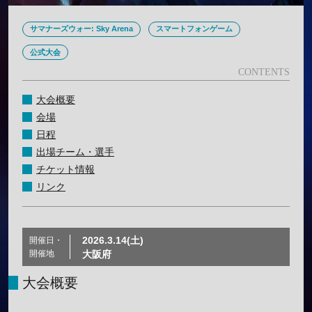
サマナーズウォー: Sky Arena
スマートフォンゲーム
公式大会
大会概要
会場
日程
出場チーム・選手
チケット情報
リンク
2026.3.14(土)
開催日・
開催地
大阪府
大会概要