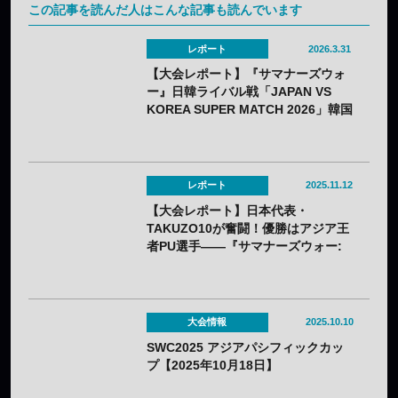
この記事を読んだ人はこんな記事も読んでいます
レポート
2026.3.31
【大会レポート】『サマナーズウォ
ー』日韓ライバル戦「JAPAN VS
KOREA SUPER MATCH 2026」韓国
チームが3連覇——日本、あと一歩届
かず
レポート
2025.11.12
【大会レポート】日本代表・
TAKUZO10が奮闘！優勝はアジア王
者PU選手——『サマナーズウォー:
Sky Arena』世界大会がフランス・
パリで開催
大会情報
2025.10.10
SWC2025 アジアパシフィックカッ
プ【2025年10月18日】