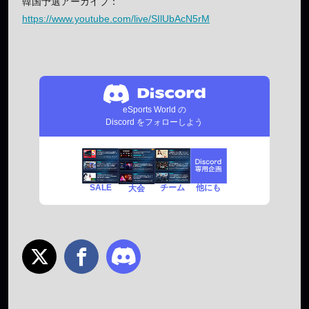
韓国予選アーカイブ：
https://www.youtube.com/live/SIlUbAcN5rM
eSports World の
Discord をフォローしよう
SALE
チーム
他にも
大会