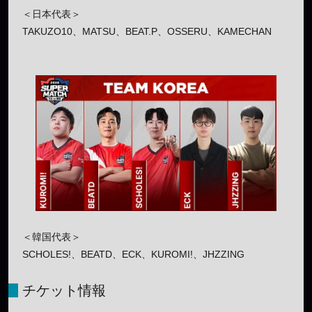
＜日本代表＞
TAKUZO10、MATSU、BEAT.P、OSSERU、KAMECHAN
＜韓国代表＞
SCHOLES!、BEATD、ECK、KUROMI!、JHZZING
チケット情報