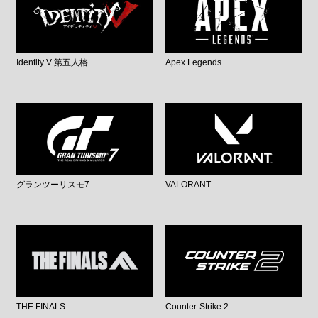
Identity V 第五人格
Apex Legends
グランツーリスモ7
VALORANT
THE FINALS
Counter-Strike 2