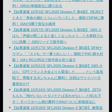
利！ G8Sが単独首位に躍り出る
【結果速報 10月3日 SFL2025 Division F 第4節】 REJECT
ときど「寿命が縮むくらいハラハラした」接戦でDFMに勝
利！ iXAが3勝で首位を維持
【結果速報 10月7日 SFL2025 Division S 第5節】 G8S さ
はら「声援が聞こえると楽しくなっちゃう」と大将戦でも
けに快勝 ！ G8Sリードで後半節へ
【結果速報 10月17日 SFL2025 Division F 第5節】DFMナ
ウマン「『スト6』で一番うれしい！」接戦でYHC-餅を封
殺！ iXAとRCが同点で前半節を折り返す
【結果速報 10月21日 SFL2025 Division S 第6節】G8S さ
はら「CPTフランス大会よりも緊張した……」という延長
戦で、尊敬するボンちゃんに勝利！ 次回はヴァイパー大
量発生か!?
【結果速報 10月24日 SFL2025 Division F 第6節】 ZETA
ももち「翔がいないとダメだとは言わせない」とRCを下
す！ すべてホーム側の勝利でiXAがついに単独首位に
【結果速報 10月28日 SFL2025 Division S 第7節】 解禁直