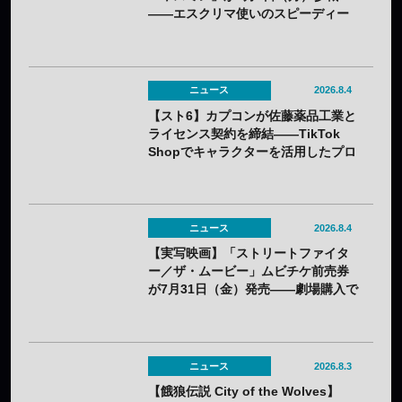
——エスクリマ使いのスピーディー
な接近戦キャラ
ニュース
2026.8.4
【スト6】カプコンが佐藤薬品工業と
ライセンス契約を締結——TikTok
Shopでキャラクターを活用したプロ
モーションを展開
ニュース
2026.8.4
【実写映画】「ストリートファイタ
ー／ザ・ムービー」ムビチケ前売券
が7月31日（金）発売——劇場購入で
オリジナルステッカー2種セットの特
典も
ニュース
2026.8.3
【餓狼伝説 City of the Wolves】