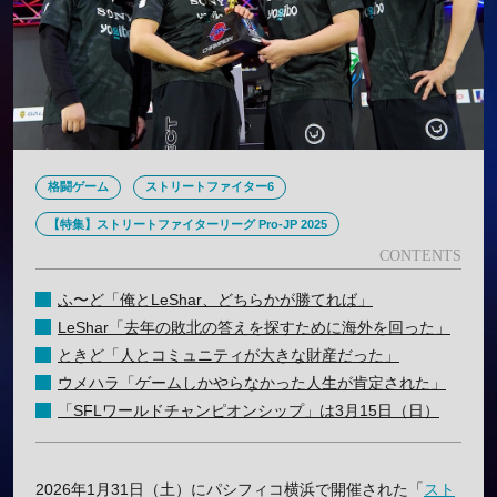
格闘ゲーム
ストリートファイター6
【特集】ストリートファイターリーグ Pro-JP 2025
ふ〜ど「俺とLeShar、どちらかが勝てれば」
LeShar「去年の敗北の答えを探すために海外を回った」
ときど「人とコミュニティが大きな財産だった」
ウメハラ「ゲームしかやらなかった人生が肯定された」
「SFLワールドチャンピオンシップ」は3月15日（日）
2026年1月31日（土）にパシフィコ横浜で開催された「
スト