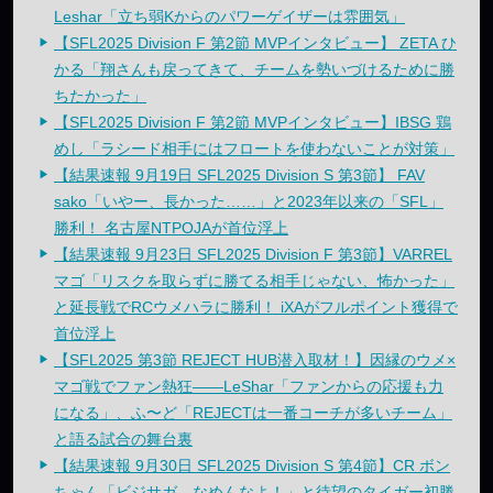
Leshar「立ち弱Kからのパワーゲイザーは雰囲気」
【SFL2025 Division F 第2節 MVPインタビュー】 ZETA ひ
かる「翔さんも戻ってきて、チームを勢いづけるために勝
ちたかった」
【SFL2025 Division F 第2節 MVPインタビュー】IBSG 鶏
めし「ラシード相手にはフロートを使わないことが対策」
【結果速報 9月19日 SFL2025 Division S 第3節】 FAV
sako「いやー、長かった……」と2023年以来の「SFL」
勝利！ 名古屋NTPOJAが首位浮上
【結果速報 9月23日 SFL2025 Division F 第3節】VARREL
マゴ「リスクを取らずに勝てる相手じゃない、怖かった」
と延長戦でRCウメハラに勝利！ iXAがフルポイント獲得で
首位浮上
【SFL2025 第3節 REJECT HUB潜入取材！】因縁のウメ×
マゴ戦でファン熱狂——LeShar「ファンからの応援も力
になる」、ふ〜ど「REJECTは一番コーチが多いチーム」
と語る試合の舞台裏
【結果速報 9月30日 SFL2025 Division S 第4節】CR ボン
ちゃん「ビジサガ、なめんなよ！」と待望のタイガー初勝