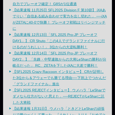
自力でプレーオフ確定！ G8Sが1位通過
【結果速報 11月25日 SFL2025 Division F 第10節】 iXAあ
でりい「自信ある組み合わせで実力を出し切れた」 ──iXA
がZETAに40-0で快勝！ プレーオフ初戦はリベンジマッチ
に
【結果速報 12月13日「SFL 2025 Pro-JP プレーオフ
DAY1」】 CR Shuto「この4人でグランドファイナルに行
けるのがうれしい！」 3位からの大逆転勝利！
【結果速報 12月14日「SFL 2025 Pro-JP プレーオフ
DAY2」】 「先鋒・中堅連敗からの大将LeSharの勝利が分
岐点だった」 RC、ZETAを下したiXAに大差で勝利！
【SFL2025 Crazy Raccoon インタビュー】 CRが証明し
た3位から＆アウェーでも勝てる理由──下剋上でつかんだ
「グランドファイナル」進出
【SFL2025 REJECTインタビュー】 ウメハラ「LeSharで
ダメなら仕方がないと思えた」──REJECTがLeSharに託
した大将戦
【結果速報 1月31日】 ウメハラ「ときどとLeSharの頑張
りで勝つべくして勝った。『うれしい』よりも『おめでと