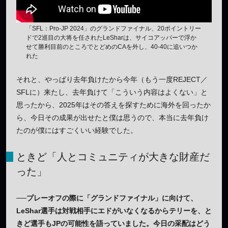
「SFL：Pro-JP 2024」のグランドファイナル、20ポイントリー
ドで2巡目の大将を任されたLeSharは、サイコアッパーで浮か
せて勝利目前のところでとどめのCAを外し、40-40に追いつか
れた
それと、やっぱり去年負けたから今年（もう一度REJECT／
SFLに）来たし、去年負けて「こういう内容はよくない」と
思ったから、2025年はその答えを探すために海外を回ったか
ら、今日その成果が出せたと僕は思うので、本当に去年負け
たのが僕にはすごくいい経験でした。
ときど「人とコミュニティが大きな財産だ
った」
──プレーオフの際に「グランドファイナル」に向けて、
LeShar選手は対戦相手にエドがいなくなるからテリーを、と
きど選手もJPの可能性を語っていました。今日の采配はどう