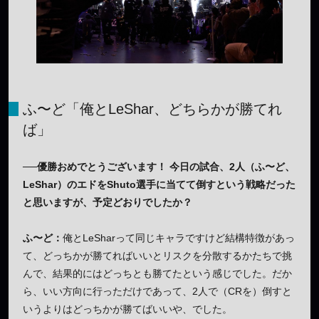
ふ〜ど「俺とLeShar、どちらかが勝てれ
ば」
──優勝おめでとうございます！ 今日の試合、2人（ふ〜ど、
LeShar）のエドをShuto選手に当てて倒すという戦略だった
と思いますが、予定どおりでしたか？
ふ〜ど：
俺とLeSharって同じキャラですけど結構特徴があっ
て、どっちかが勝てればいいとリスクを分散するかたちで挑
んで、結果的にはどっちとも勝てたという感じでした。だか
ら、いい方向に行っただけであって、2人で（CRを）倒すと
いうよりはどっちかが勝てばいいや、でした。