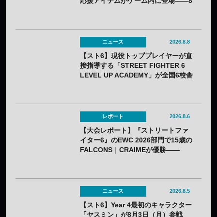
応援アイテムがゲーム内に登場——8
月3日（月）から無料配布
ニュース
2026.8.8
【スト6】現役トッププレイヤーが直
接指導する「STREET FIGHTER 6
LEVEL UP ACADEMY」が全国6校舎
で開催——2年連続
レポート
2026.8.6
【大会レポート】『ストリートファ
イター6』のEWC 2026部門で15歳の
FALCONS｜CRAIMEが優勝——
「CAPCOM CUP 13」出場権を獲得
ニュース
2026.8.5
【スト6】Year 4最初のキャラクター
「ヤスミン」が8月3日（月）参戦