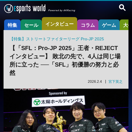
インタビュー
特集
セール
コラム
ゲーム
大
【特集】ストリートファイターリーグ Pro-JP 2025
【「SFL：Pro-JP 2025」王者・REJECT
インタビュー】 敗北の先で、4人は同じ場
所に立った ──「SFL」初優勝の努力と必
然
2026.2.4
宮下英之