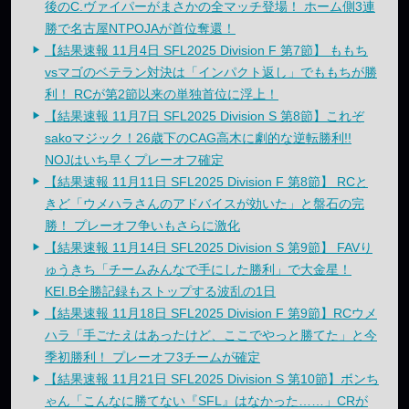
後のC.ヴァイパーがまさかの全マッチ登場！ ホーム側3連
勝で名古屋NTPOJAが首位奪還！
【結果速報 11月4日 SFL2025 Division F 第7節】 ももち
vsマゴのベテラン対決は「インパクト返し」でももちが勝
利！ RCが第2節以来の単独首位に浮上！
【結果速報 11月7日 SFL2025 Division S 第8節】これぞ
sakoマジック！26歳下のCAG高木に劇的な逆転勝利!!
NOJはいち早くプレーオフ確定
【結果速報 11月11日 SFL2025 Division F 第8節】 RCと
きど「ウメハラさんのアドバイスが効いた」と盤石の完
勝！ プレーオフ争いもさらに激化
【結果速報 11月14日 SFL2025 Division S 第9節】 FAVり
ゅうきち「チームみんなで手にした勝利」で大金星！
KEI.B全勝記録もストップする波乱の1日
【結果速報 11月18日 SFL2025 Division F 第9節】RCウメ
ハラ「手ごたえはあったけど、ここでやっと勝てた」と今
季初勝利！ プレーオフ3チームが確定
【結果速報 11月21日 SFL2025 Division S 第10節】ボンち
ゃん「こんなに勝てない『SFL』はなかった……」CRが