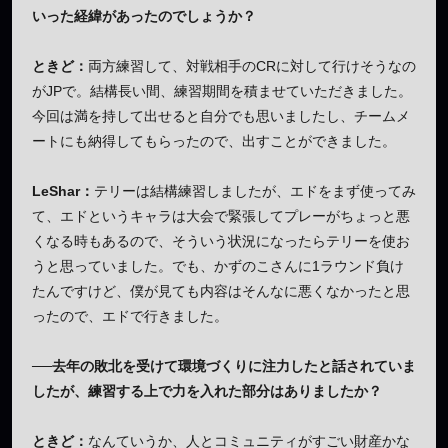
いった経緯があったのでしょうか？
ときど：
両方練習して、対戦相手のCRに対して行けそうなの
がJPで。結構長い間、練習期間を積ませていただきました。
今回は満を持して出せると自分でも思いましたし、チームメ
ートにも納得してもらったので、出すことができました。
LeShar：
テリーは結構練習しましたが、エドをまず使ってみ
て、エドというキャラは大会で緊張してプレーがちょっと悪
くなる時もあるので、そういう状況になったらテリーを使お
うと思っていました。でも、かずのこさんに1ラウンド負け
たんですけど、僕が見ても内容はそんなに悪くなかったと思
ったので、エドで行きました。
──去年の敗北を受けて環境づくりに注力したと話されていま
したが、練習する上で力を入れた部分はありましたか？
ときど：
なんていうか、人とコミュニティがすごい財産かな