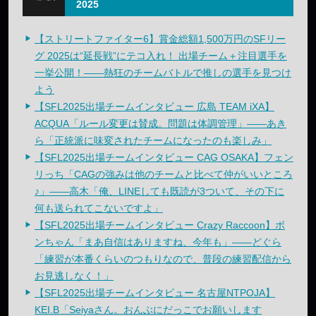
2025
【ストリートファイター6】賞金総額1,500万円のSFリー
グ 2025は“延長戦”にテコ入れ！ 出場チーム＋注目選手を
一挙公開！——熱狂のチームバトルで推しの選手を見つけ
よう
【SFL2025出場チームインタビュー 広島 TEAM iXA】
ACQUA「ルール変更は賛成。問題は体調管理」——あき
ら「正統派に味変されたチームになったのも楽しみ」
【SFL2025出場チームインタビュー CAG OSAKA】フェン
リっち「CAGの強みは他のチームと比べて仲がいいところ
♪」——高木「俺、LINEしても既読が3ついて、その下に
何も送られてこないですよ」
【SFL2025出場チームインタビュー Crazy Raccoon】ボ
ンちゃん「まあ自信はありますね、今年も」——どぐら
「練習が本番くらいのつもりなので、普段の練習配信から
お見逃しなく！」
【SFL2025出場チームインタビュー 名古屋NTPOJA】
KEI.B「Seiyaさん。おんぶにだっこでお願いします