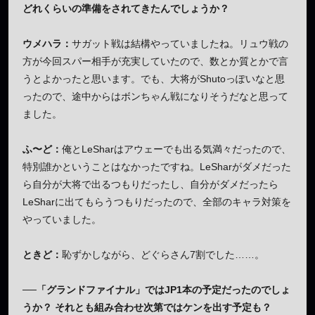
どれくらいの準備をされてきたんでしょうか？
ウメハラ：
サガット戦は結構やっていましたね。リュウ戦の
方が今回スパー相手が充実していたので、数とか質とかで言
うとよかったと思います。でも、大将がShutoっぽいなと思
ったので、途中からはボンちゃん戦になりそうだなと思って
ました。
ふ〜ど：
俺とLeSharはアウェーでも出る気満々だったので、
特別誰かということはなかったですね。LeSharがダメだった
ら自分が大将で出るつもりだったし、自分がダメだったら
LeSharに出てもらうつもりだったので、全部のキャラ対策を
やっていました。
ときど：
恥ずかしながら、どぐらさん7割でした……。
──「グランドファイナル」ではJP1本の予定だったのでしょ
うか？ それとも組み合わせ次第ではケンを出す予定も？