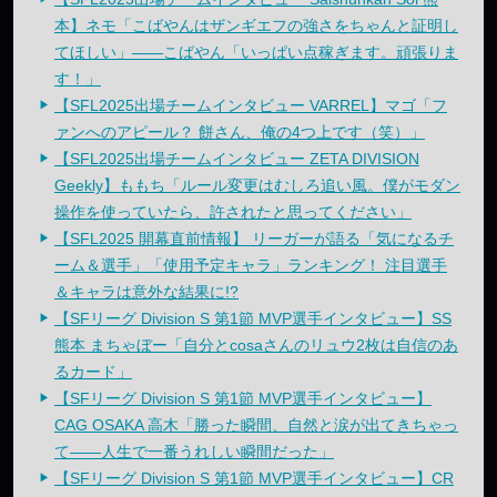
本】ネモ「こばやんはザンギエフの強さをちゃんと証明し
てほしい」——こばやん「いっぱい点稼ぎます。頑張りま
す！」
【SFL2025出場チームインタビュー VARREL】マゴ「フ
ァンへのアピール？ 餅さん、俺の4つ上です（笑）」
【SFL2025出場チームインタビュー ZETA DIVISION
Geekly】ももち「ルール変更はむしろ追い風。僕がモダン
操作を使っていたら、許されたと思ってください」
【SFL2025 開幕直前情報】 リーガーが語る「気になるチ
ーム＆選手」「使用予定キャラ」ランキング！ 注目選手
＆キャラは意外な結果に!?
【SFリーグ Division S 第1節 MVP選手インタビュー】SS
熊本 まちゃぼー「自分とcosaさんのリュウ2枚は自信のあ
るカード」
【SFリーグ Division S 第1節 MVP選手インタビュー】
CAG OSAKA 高木「勝った瞬間、自然と涙が出てきちゃっ
て——人生で一番うれしい瞬間だった」
【SFリーグ Division S 第1節 MVP選手インタビュー】CR