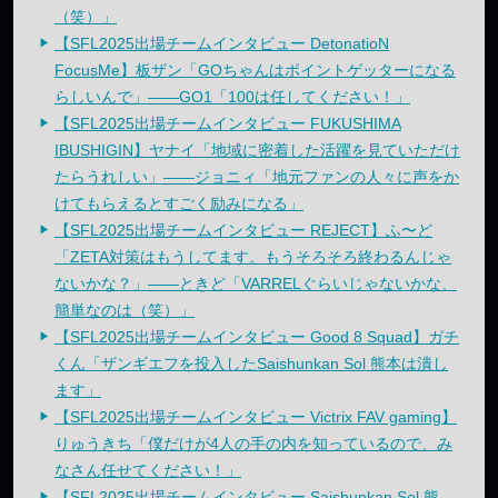
（笑）」
【SFL2025出場チームインタビュー DetonatioN
FocusMe】板ザン「GOちゃんはポイントゲッターになる
らしいんで」——GO1「100は任してください！」
【SFL2025出場チームインタビュー FUKUSHIMA
IBUSHIGIN】ヤナイ「地域に密着した活躍を見ていただけ
たらうれしい」——ジョニィ「地元ファンの人々に声をか
けてもらえるとすごく励みになる」
【SFL2025出場チームインタビュー REJECT】ふ〜ど
「ZETA対策はもうしてます。もうそろそろ終わるんじゃ
ないかな？」——ときど「VARRELぐらいじゃないかな、
簡単なのは（笑）」
【SFL2025出場チームインタビュー Good 8 Squad】ガチ
くん「ザンギエフを投入したSaishunkan Sol 熊本は潰し
ます」
【SFL2025出場チームインタビュー Victrix FAV gaming】
りゅうきち「僕だけが4人の手の内を知っているので、み
なさん任せてください！」
【SFL2025出場チームインタビュー Saishunkan Sol 熊