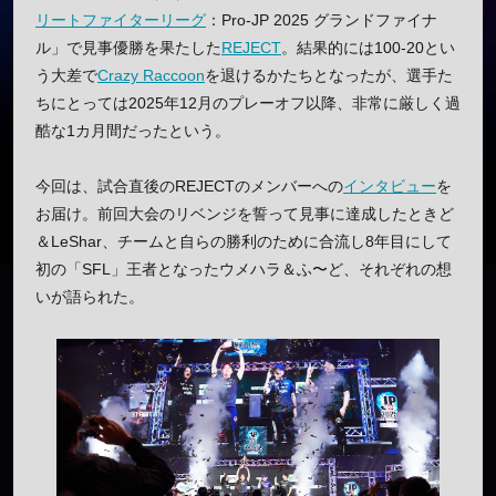
リートファイターリーグ
：Pro-JP 2025 グランドファイナ
ル」で見事優勝を果たした
REJECT
。結果的には100-20とい
う大差で
Crazy Raccoon
を退けるかたちとなったが、選手た
ちにとっては2025年12月のプレーオフ以降、非常に厳しく過
酷な1カ月間だったという。
今回は、試合直後のREJECTのメンバーへの
インタビュー
を
お届け。前回大会のリベンジを誓って見事に達成したときど
＆LeShar、チームと自らの勝利のために合流し8年目にして
初の「SFL」王者となったウメハラ＆ふ〜ど、それぞれの想
いが語られた。