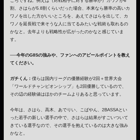
ころですね。例えば（対戦相手に対する勝率が）カワノが6
割、さはらが5.8割くらいだった場合、本来なら勝率の高いカ
ワノを出した方がいいところを、あえてさはらを出して、カ
ワノを延長戦で来そうな人に当てるみたいな戦術も取れるの
かなと。去年よりも戦略性が広がったのかなと感じていま
す。
──今年のG8Sの強みや、ファンへのアピールポイントを教え
てください。
ガチくん：
僕らは国内リーグの優勝経験が2回＋世界大会
「ワールドチャンピオンシップ」も2回優勝しているので、
その辺の経験値はほかのチームよりあると思っています。
今年は、さはら、高木、あでりい、こばやん、2BASSAとい
った若手の新しい選手の中で、さはらは結果がすごいついて
きている選手なので、その選手を抱えているのは大きな強み
かなと。