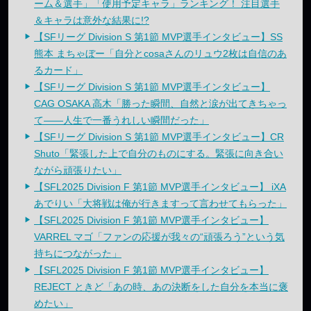
ーム＆選手」「使用予定キャラ」ランキング！ 注目選手
＆キャラは意外な結果に!?
【SFリーグ Division S 第1節 MVP選手インタビュー】SS
熊本 まちゃぼー「自分とcosaさんのリュウ2枚は自信のあ
るカード」
【SFリーグ Division S 第1節 MVP選手インタビュー】
CAG OSAKA 高木「勝った瞬間、自然と涙が出てきちゃっ
て——人生で一番うれしい瞬間だった」
【SFリーグ Division S 第1節 MVP選手インタビュー】CR
Shuto「緊張した上で自分のものにする。緊張に向き合い
ながら頑張りたい」
【SFL2025 Division F 第1節 MVP選手インタビュー】 iXA
あでりい「大将戦は俺が行きますって言わせてもらった」
【SFL2025 Division F 第1節 MVP選手インタビュー】
VARREL マゴ「ファンの応援が我々の“頑張ろう”という気
持ちにつながった」
【SFL2025 Division F 第1節 MVP選手インタビュー】
REJECT ときど「あの時、あの決断をした自分を本当に褒
めたい」