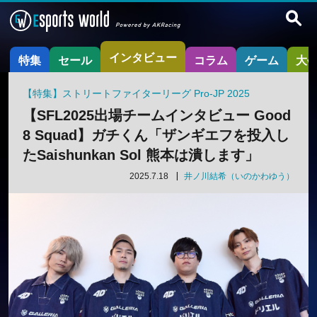
インタビュー
特集
セール
コラム
ゲーム
大
【特集】ストリートファイターリーグ Pro-JP 2025
【SFL2025出場チームインタビュー Good
8 Squad】ガチくん「ザンギエフを投入し
たSaishunkan Sol 熊本は潰します」
2025.7.18
井ノ川結希（いのかわゆう）