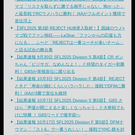
マゴ「リスクを取らずに勝てる相手じゃない、怖かった」
と延長戦でRCウメハラに勝利！ iXAがフルポイント獲得で
首位浮上
【SFL2025 第3節 REJECT HUB潜入取材！】因縁のウメ×
マゴ戦でファン熱狂——LeShar「ファンからの応援も力
になる」、ふ〜ど「REJECTは一番コーチが多いチーム」
と語る試合の舞台裏
【結果速報 9月30日 SFL2025 Division S 第4節】CR ボン
ちゃん「ビジサガ、なめんなよ！」と待望のタイガー初勝
利！ G8Sが単独首位に躍り出る
【結果速報 10月3日 SFL2025 Division F 第4節】 REJECT
ときど「寿命が縮むくらいハラハラした」接戦でDFMに勝
利！ iXAが3勝で首位を維持
【結果速報 10月7日 SFL2025 Division S 第5節】 G8S さ
はら「声援が聞こえると楽しくなっちゃう」と大将戦でも
けに快勝 ！ G8Sリードで後半節へ
【結果速報 10月17日 SFL2025 Division F 第5節】DFMナ
ウマン「『スト6』で一番うれしい！」接戦でYHC-餅を封