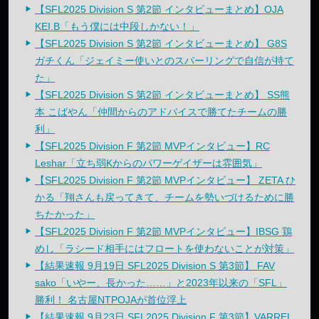
【SFL2025 Division S 第2節 インタビューまとめ】OJA
KEI.B「もう僕には中段しかない！」
【SFL2025 Division S 第2節 インタビューまとめ】 G8S
ガチくん「ジェイミー使いとのスパーリングで自信が持て
た」
【SFL2025 Division S 第2節 インタビューまとめ】 SS熊
本 こばやん「仲間からのアドバイスで勝てたチームの勝
利」
【SFL2025 Division F 第2節 MVPインタビュー】RC
Leshar「立ち弱Kからのパワーゲイザーは雰囲気」
【SFL2025 Division F 第2節 MVPインタビュー】 ZETA ひ
かる「翔さんも戻ってきて、チームを勢いづけるために勝
ちたかった」
【SFL2025 Division F 第2節 MVPインタビュー】IBSG 鶏
めし「ラシード相手にはフロートを使わないことが対策」
【結果速報 9月19日 SFL2025 Division S 第3節】 FAV
sako「いやー、長かった……」と2023年以来の「SFL」
勝利！ 名古屋NTPOJAが首位浮上
【結果速報 9月23日 SFL2025 Division F 第3節】VARREL