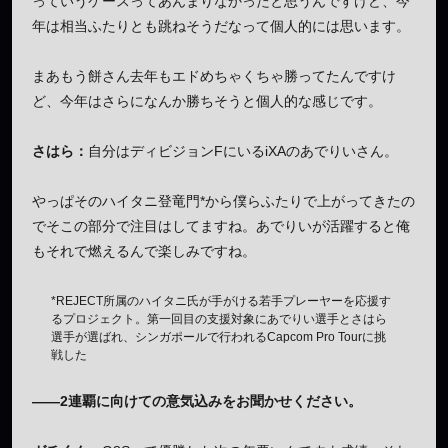
っていうケースってあんまりなかったと思うんですけど、今
年は相当ふたりとも跳ねそうだなって個人的には思います。
まあもう餅さん去年もエドめちゃくちゃ勝ってたんですけ
ど、今年はさらになんか勝ちそうと個人的な感じです。
さはら：
自分はディビジョンFにいるiXAのあでりいさん。
やっぱそのハイタニ登竜門*から僕らふたりで上がってきたの
でそこの部分で注目はしてますね。あでりいが活躍すると俺
もそれで燃えるんで楽しみですね。
*REJECT所属のハイタニ氏が手がける若手プレーヤーを応援す
るプロジェクト。第一回目の支援対象にあでりい選手とさはら
選手が選ばれ、シンガポールで行われるCapcom Pro Tourに挑
戦した
——2連覇に向けての意気込みをお聞かせください。