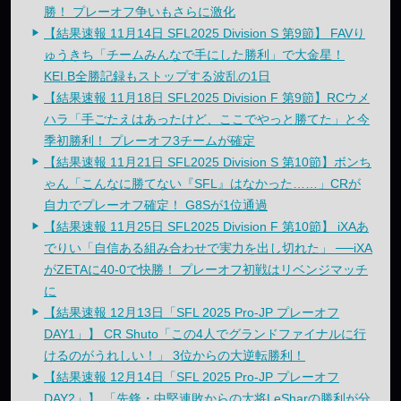
勝！ プレーオフ争いもさらに激化
【結果速報 11月14日 SFL2025 Division S 第9節】 FAVり
ゅうきち「チームみんなで手にした勝利」で大金星！
KEI.B全勝記録もストップする波乱の1日
【結果速報 11月18日 SFL2025 Division F 第9節】RCウメ
ハラ「手ごたえはあったけど、ここでやっと勝てた」と今
季初勝利！ プレーオフ3チームが確定
【結果速報 11月21日 SFL2025 Division S 第10節】ボンち
ゃん「こんなに勝てない『SFL』はなかった……」CRが
自力でプレーオフ確定！ G8Sが1位通過
【結果速報 11月25日 SFL2025 Division F 第10節】 iXAあ
でりい「自信ある組み合わせで実力を出し切れた」 ──iXA
がZETAに40-0で快勝！ プレーオフ初戦はリベンジマッチ
に
【結果速報 12月13日「SFL 2025 Pro-JP プレーオフ
DAY1」】 CR Shuto「この4人でグランドファイナルに行
けるのがうれしい！」 3位からの大逆転勝利！
【結果速報 12月14日「SFL 2025 Pro-JP プレーオフ
DAY2」】 「先鋒・中堅連敗からの大将LeSharの勝利が分