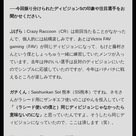
──今回振り分けられたディビジョンSの印象や注目選手をお
聞かせください。
ぷげら：
Crazy Raccoon（CR）は前回当たることがなかった
んで、個人的には結構楽しみです。あとはVictrix FAV
gaming（FAV）が同じディビジョンになって、もけと藤村さ
んという僕としょっちゅう一緒に練習していたメンツが入っ
ています。去年は仲のいい選手は反対のディビジョンにいた
のでシンプルに応援していたのですが、今年はバチバチに戦
えるところが楽しみですね。
ガチくん：
Saishunkan Sol 熊本（SS熊本）ですね。ネモさ
んがラシード用にザンギエフ使いのこばやんを投入していて
「（ラシード使いの僕と）同じディビジョンじゃなかったら
意味ないのにな」
と思っていたんですよ。そうしたら同じデ
ィビジョンになっていたので、ここは潰します（笑）。