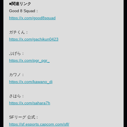
■関連リンク
Good 8 Squad：
https://x.com/good8squad
ガチくん：
https://x.com/gachikun0423
ぷげら：
https://x.com/pgr_pgr_
カワノ：
https://x.com/kawano_di
さはら：
https://x.com/sahara7h
SFリーグ 公式：
https://sf.esports.capcom.com/sfl/