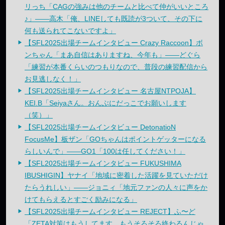
リっち「CAGの強みは他のチームと比べて仲がいいところ
♪」——高木「俺、LINEしても既読が3ついて、その下に
何も送られてこないですよ」
【SFL2025出場チームインタビュー Crazy Raccoon】ボ
ンちゃん「まあ自信はありますね、今年も」——どぐら
「練習が本番くらいのつもりなので、普段の練習配信から
お見逃しなく！」
【SFL2025出場チームインタビュー 名古屋NTPOJA】
KEI.B「Seiyaさん。おんぶにだっこでお願いします
（笑）」
【SFL2025出場チームインタビュー DetonatioN
FocusMe】板ザン「GOちゃんはポイントゲッターになる
らしいんで」——GO1「100は任してください！」
【SFL2025出場チームインタビュー FUKUSHIMA
IBUSHIGIN】ヤナイ「地域に密着した活躍を見ていただけ
たらうれしい」——ジョニィ「地元ファンの人々に声をか
けてもらえるとすごく励みになる」
【SFL2025出場チームインタビュー REJECT】ふ〜ど
「ZETA対策はもうしてます。もうそろそろ終わるんじゃ