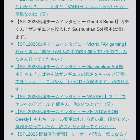
ないかな？」——ときど「VARRELぐらいじゃないかな、
簡単なのは（笑）」
【SFL2025出場チームインタビュー Good 8 Squad】ガチ
くん「ザンギエフを投入したSaishunkan Sol 熊本は潰し
ます」
【SFL2025出場チームインタビュー Victrix FAV gaming】
りゅうきち「僕だけが4人の手の内を知っているので、み
なさん任せてください！」
【SFL2025出場チームインタビュー Saishunkan Sol 熊
本】ネモ「こばやんはザンギエフの強さをちゃんと証明し
てほしい」——こばやん「いっぱい点稼ぎます。頑張りま
す！」
【SFL2025出場チームインタビュー VARREL】マゴ「フ
ァンへのアピール？ 餅さん、俺の4つ上です（笑）」
【SFL2025出場チームインタビュー ZETA DIVISION
Geekly】ももち「ルール変更はむしろ追い風。僕がモダン
操作を使っていたら、許されたと思ってください」
【SFL2025 開幕直前情報】 リーガーが語る「気になるチ