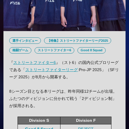
選手インタビュー
【特集】ストリートファイターリーグ2025
格闘ゲーム
ストリートファイター6
Good 8 Squad
『
ストリートファイター6
』（スト6）の国内公式プロリーグ
である「
ストリートファイターリーグ
:Pro-JP 2025」（SFリ
ーグ 2025）が8月から開幕する。
8シーズン目となる本リーグは、昨年同様12チームが出場。
ふたつのディビジョンに分かれて戦う「2ディビジョン制」
が採用される。
Division S
Division F
Good 8 Squad
REJECT