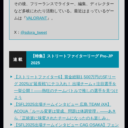
その後、フリーランスでライター、編集、ディレクター
など多岐にわたり活動している。最近はまっているゲー
ムは『
VALORANT
』。
X：
@sdora_tweet
【特集】ストリートファイターリーグ Pro-JP
2025
【ストリートファイター6】賞金総額1,500万円のSFリー
グ 2025は“延長戦”にテコ入れ！ 出場チーム＋注目選手を
一挙公開！——熱狂のチームバトルで推しの選手を見つけ
よう
【SFL2025出場チームインタビュー 広島 TEAM iXA】
ACQUA「ルール変更は賛成。問題は体調管理」——あき
ら「正統派に味変されたチームになったのも楽しみ」
【SFL2025出場チームインタビュー CAG OSAKA】フェン