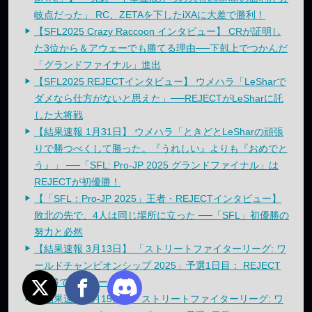
岐点だった」 RC、ZETAを下したiXAに大差で勝利！
【SFL2025 Crazy Raccoon インタビュー】 CRが証明し
た3位から＆アウェーでも勝てる理由──下剋上でつかんだ
「グランドファイナル」進出
【SFL2025 REJECTインタビュー】 ウメハラ「LeSharで
ダメなら仕方がないと思えた」──REJECTがLeSharに託
した大将戦
【結果速報 1月31日】 ウメハラ「ときどとLeSharの頑張
りで勝つべくして勝った。『うれしい』よりも『おめでと
う』」 ──「SFL: Pro-JP 2025 グランドファイナル」は
REJECTが初優勝！
【「SFL：Pro-JP 2025」王者・REJECTインタビュー】
敗北の先で、4人は同じ場所に立った ──「SFL」初優勝の
努力と必然
【結果速報 3月13日】 「ストリートファイターリーグ: ワ
ールドチャンピオンシップ 2025」予選1日目： REJECT
が2勝で一歩リード！
【結果速報 3月15日】「ストリートファイターリーグ: ワ