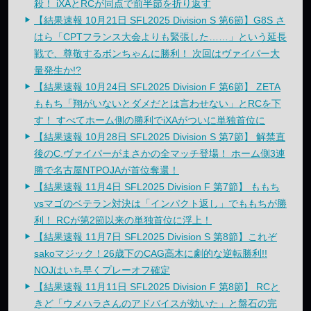
殺！ iXAとRCが同点で前半節を折り返す
【結果速報 10月21日 SFL2025 Division S 第6節】G8S さ
はら「CPTフランス大会よりも緊張した……」という延長
戦で、尊敬するボンちゃんに勝利！ 次回はヴァイパー大
量発生か!?
【結果速報 10月24日 SFL2025 Division F 第6節】 ZETA
ももち「翔がいないとダメだとは言わせない」とRCを下
す！ すべてホーム側の勝利でiXAがついに単独首位に
【結果速報 10月28日 SFL2025 Division S 第7節】 解禁直
後のC.ヴァイパーがまさかの全マッチ登場！ ホーム側3連
勝で名古屋NTPOJAが首位奪還！
【結果速報 11月4日 SFL2025 Division F 第7節】 ももち
vsマゴのベテラン対決は「インパクト返し」でももちが勝
利！ RCが第2節以来の単独首位に浮上！
【結果速報 11月7日 SFL2025 Division S 第8節】これぞ
sakoマジック！26歳下のCAG高木に劇的な逆転勝利!!
NOJはいち早くプレーオフ確定
【結果速報 11月11日 SFL2025 Division F 第8節】 RCと
きど「ウメハラさんのアドバイスが効いた」と盤石の完