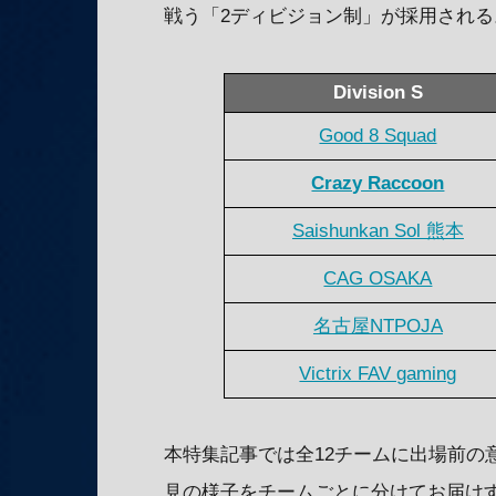
戦う「2ディビジョン制」が採用される
Division S
Good 8 Squad
Crazy Raccoon
Saishunkan Sol 熊本
CAG OSAKA
名古屋NTPOJA
Victrix FAV gaming
本特集記事では全12チームに出場前の
見の様子をチームごとに分けてお届け