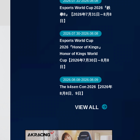
2026.07.31-2026.08.08
Esports World Cup 2026『鉄
拳8』【2026年7月31日～8月8
日】
2026.07.30-2026.08.08
Esports World Cup
2026『Honor of Kings』
Honor of Kings World
Cup【2026年7月30日～8月8
日】
2026.08.08-2026.08.09
The k4sen Con 2026【2026年
8月8日、9日】
VIEW ALL