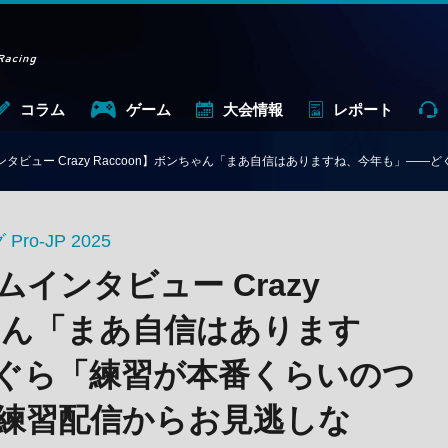
コラム
ゲーム
大会情報
レポート
ンタビュー Crazy Raccoon】ボンちゃん「まあ自信はありますね、今年も」——どぐ
-JP 2025
ムインタビュー Crazy
ちゃん「まあ自信はあります
ぐら「練習が本番くらいのつ
練習配信からお見逃しな