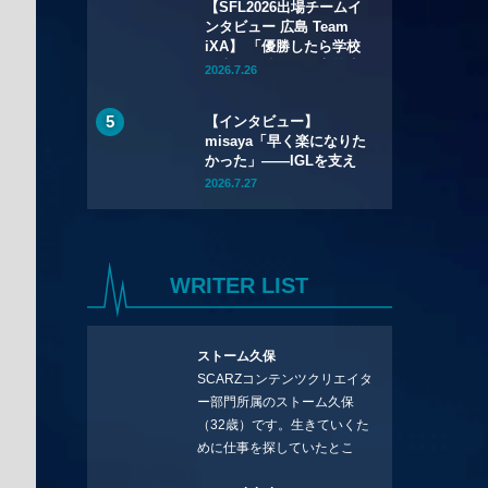
【SFL2026出場チームイ
ンタビュー 広島 Team
iXA】 「優勝したら学校
に上りを貼ろう」高校生
2026.7.26
リーガー・takepiと挑む
「SFL」
【インタビュー】
misaya「早く楽になりた
かった」——IGLを支え
たYuran、そして全員で
2026.7.27
つかんだQT DIG∞悲願の
日本一
WRITER LIST
ストーム久保
SCARZコンテンツクリエイタ
ー部門所属のストーム久保
（32歳）です。生きていくた
めに仕事を探していたとこ
ろ、編集の方に拾ってもらい