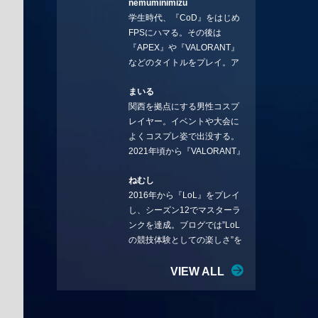
nemuminimizu
コラムを連載させてもらえる
学生時代、『CoD』をはじめ
ことになりました。言いたい
FPSにハマる。その後は
ことを言っていきます。X：
『APEX』や『VALORANT』
https://x.com/stormKUBO
などのタイトルをプレイ。ア
YouTube：
ーティストの楽曲や企業用
https://www.youtube.com/@sto
まいる
BGMなどを手掛ける作曲家と
rmKUBO
関西を拠点にする男性コスプ
フリーランスのライターの二
レイヤー。イベントや大会に
足の草鞋を履いて幅広く活動
よくコスプレ姿で出没する。
中。無類のラーメン好き！
2021年頃から『VALORANT』
Twitter:@ongakucas
にハマり、競技シーンを追い
ねむし
続ける。現在の推しチームは
2016年から『LoL』をプレイ
「CREST GAMING」。X：
し、シーズン12でマスターラ
@mlunias（Photo by
ンクを達成。ブログでは”LoL
Subaru.F.）
の競技体験としての楽しさ”を
テーマに情報を発信中。ニダ
リーを愛し、元ADCメイン
VIEW ALL
で、現在はMIDサイラスをメイ
ンにする変な経歴を持つ。
Twitter：@nemshifn ブログ：