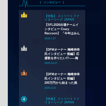
インタビュー
【特集】 ストリートファ
イターリーグ JAPAN
2026
【SFL2026出場チームイ
ンタビュー Crazy
Raccoon】 「今年はみん
な“毛並みがいい”」 どぐ
2026.7.27
ら、Shuto、かずのこ、
ボンちゃんが狙う3年目の
【DFMオーナー 梅崎伸幸
優勝のカギとは
氏インタビュー 後編】応
援歌を作りたい!?——梅
崎ismが描く、次世代へ
2025.12.17
つなぐチームビジョン
【DFMオーナー 梅崎伸幸
氏インタビュー 前編】
200万円から始まった挑
戦——DetonatioN
2025.12.5
FocusMe誕生秘話
【特集】 ストリートファ
イターリーグ JAPAN
2026