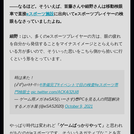
——なるほど。そういえば、首藤さんや細野さんは移動検眼
車で直接
eスポーツ施設
に出向いてeスポーツプレイヤーの検
眼もなさっていましたよね。
細野：
はい。多くのeスポーツプレイヤーの方は、眼の疲れ
を自分から発信することをマイナスイメージととらえられて
いる方が多いので、そういった思いをこちら側から拾いに行
くという形をとっています。
時は来た！
(ง°̀ﾛ°́)ง⚡ｷﾀｰ!!✨
#準備完了
#イベントで目の検査
#eスポーツ専
門検眼士
pic.twitter.com/ACK4i32Ui8
— ゲーム用メガネeSAS(いーさす)😎PCを見る人の問題解決
するメガネ屋 (@eSAS2020)
October 9, 2021
やっぱり時代は変われど
「ゲームばっかりやって」
と思われ
がちなのがeスポーツです。そういうネガティブなことを言