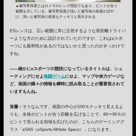
▲被写界深度とはカメラのレンズ用語でもあり、ピントが合う
範囲を示している。被写界深度が浅いと被写体の前後がぼや
け、深いと被写体の前後もクッキリと表示される
ESレンズは、広い範囲に常に注視するような長距離ドライバ
ーような方のために設計されていたのですが、これはeスポ
ーツにも親和性があるのではないかと思ったのがきっかけで
すね。
——確かにeスポーツの競技になっているタイトルは、シュ
ーティングにせよ
格闘ゲーム
にせよ、マップや体力ゲージな
ど、画面の隅々の情報を瞬時に読み取ることが重要視されて
いますもんね。
首藤：
そうなんです。画面の中心が100％クッキリ見えるよ
りも、全体がピントが合う距離を広げることで、80〜90％の
ピントで見られる領域を広げたのが、こちらのゲーミンググ
ラス「eSAS（eSports Athlete Specs）」になります。