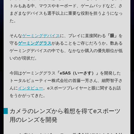
トルもある中、マウスやキーボード、ゲームパッドなど、さ
まざまなデバイスも選手以上に重要な役割を担うようになっ
た。
そんな
ゲーミングデバイス
に、プレイに直接関わる
「眼」
を
守る
ゲーミンググラス
があることをご存じだろうか。数ある
ゲーミングデバイスの中でも、なかなか購入の優先順位が低
いのが現状だ。
今回はゲーミンググラス
「eSAS（いーさす）」
を開発した
トータルビューティー株式会社の首藤一芳さん、細野智子さ
んに
インタビュー
。eスポーツプレイヤーと眼に関するお話
をうかがってきた。
カメラのレンズから着想を得てeスポーツ
用のレンズを開発