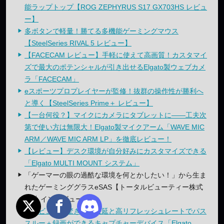
能ラップトップ【ROG ZEPHYRUS S17 GX703HS レビュ
ー】
多ボタンで軽量！勝てる多機能ゲーミングマウス
【SteelSeries RIVAL 5 レビュー】
【FACECAM レビュー】手軽に使えて高画質！カスタマイ
ズで最大のポテンシャルが引き出せるElgato製ウェブカメ
ラ「FACECAM」
eスポーツプロプレイヤーが監修！抜群の操作性が勝利へ
と導く【SteelSeries Prime＋ レビュー】
【一台何役？】マイクにカメラにタブレットに——工夫次
第で使い方は無限大！Elgato製マイクアーム「WAVE MIC
ARM／WAVE MIC ARM LP」を徹底レビュー！
【レビュー】デスク環境が自分好みにカスタマイズできる
「Elgato MULTI MOUNT システム」
「ゲーマーの眼の過酷な環境を何とかしたい！」から生ま
れたゲーミンググラスeSAS【トータルビューティー株式
会社 インタビュー】
【レビュー】驚きの低遅延と高リフレッシュレートでパス
スルー＋録画ができるキャプチャーデバイス「Elgato