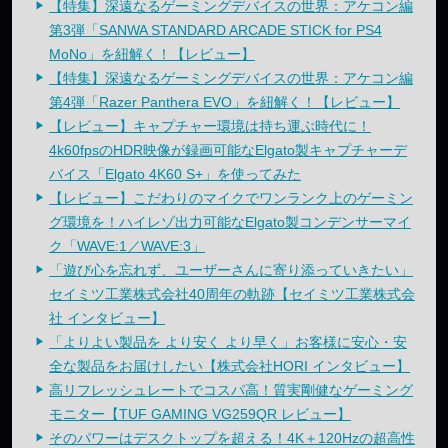
【特集】深遠なるゲーミングデバイスの世界：アケコン編
第3弾「SANWA STANDARD ARCADE STICK for PS4
MoNo」を紐解く！【レビュー】
【特集】深遠なるゲーミングデバイスの世界：アケコン編
第4弾「Razer Panthera EVO」を紐解く！【レビュー】
【レビュー】キャプチャー環境は持ち運ぶ時代に！
4k60fpsのHDR映像が録画可能なElgato製キャプチャーデ
バイス「Elgato 4K60 S+」を使ってみた
【レビュー】こだわりのマイクでワンランク上のゲーミン
グ環境を！ハイレゾ出力可能なElgato製コンデンサーマイ
ク「WAVE:1／WAVE:3」
「遊び心を忘れず、ユーザーさんに寄り添っていきたい」
セイミツ工業株式会社40周年の軌跡【セイミツ工業株式会
社 インタビュー】
「よりよい製品を より安く より早く」お客様に安心・安
全な製品をお届けしたい【株式会社HORI インタビュー】
高リフレッシュレートでコスパ高！質実剛健なゲーミング
モニター【TUF GAMING VG259QR レビュー】
そのパワーはデスクトップを超える！4K＋120Hzの超高性