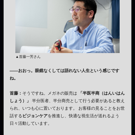
▲首藤一芳さん
——おおっ。眼鏡なくしては語れない人生という感じです
ね。
首藤：
そうですね。メガネの販売は
「半医半商（はんいはん
しょう）」
半分医者、半分商売として行う必要があると教え
られ、いつも心に置いております。 お客様の見ることをお世
話する
ビジョンケア
を推進し、快適な視生活が送れるよう
日々活動しています。