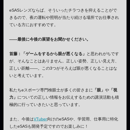
eSASレンズならば、そういったチラつきを抑えることがで
きるので、夜の運転や照明が当たり続ける場所でお仕事され
ている方におすすめです。
——最後に今後の展望をお聞かせください。
首藤：「ゲームをするから眼が悪くなる」
と思われがちです
が、そんなことはありません。正しい姿勢、正しい見え方、
正しい距離——。この3つがそろえば眼が悪くなることはな
いと考えています。
私たちeスポーツ専門検眼士が多くの皆さまに
「眼」
や
「視
力」
についての正しい情報をお伝えするための講演活動も積
極的に行っていきたいと思っています。
また、今後は
VTuber
向けのeSASや、学習用、仕事用に特化
したeSASも開発予定ですのでお楽しみに！