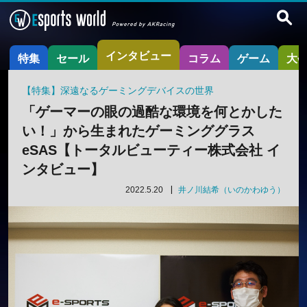
インタビュー
特集
セール
コラム
ゲーム
大
【特集】深遠なるゲーミングデバイスの世界
「ゲーマーの眼の過酷な環境を何とかした
い！」から生まれたゲーミンググラス
eSAS【トータルビューティー株式会社 イ
ンタビュー】
2022.5.20
井ノ川結希（いのかわゆう）