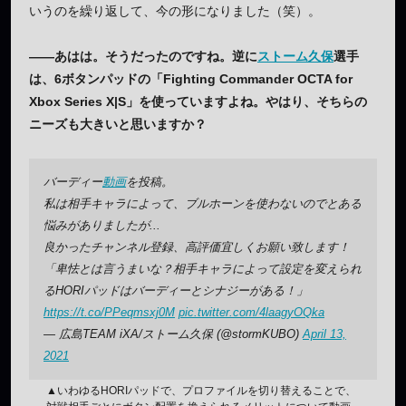
いうのを繰り返して、今の形になりました（笑）。
——あはは。そうだったのですね。逆に
ストーム久保
選手
は、6ボタンパッドの「Fighting Commander OCTA for
Xbox Series X|S」を使っていますよね。やはり、そちらの
ニーズも大きいと思いますか？
バーディー
動画
を投稿。
私は相手キャラによって、ブルホーンを使わないのでとある
悩みがありましたが...
良かったチャンネル登録、高評価宜しくお願い致します！
「卑怯とは言うまいな？相手キャラによって設定を変えられ
るHORIパッドはバーディーとシナジーがある！」
https://t.co/PPeqmsxj0M
pic.twitter.com/4laagyOQka
— 広島TEAM iXA/ストーム久保 (@stormKUBO)
April 13,
2021
▲いわゆるHORIパッドで、プロファイルを切り替えることで、