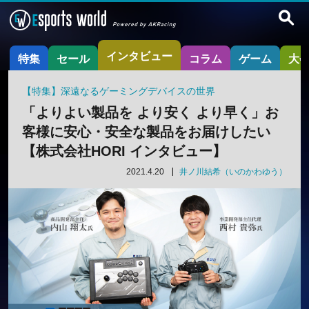
インタビュー
特集
セール
コラム
ゲーム
大
【特集】深遠なるゲーミングデバイスの世界
「よりよい製品を より安く より早く」お
客様に安心・安全な製品をお届けしたい
【株式会社HORI インタビュー】
2021.4.20
井ノ川結希（いのかわゆう）