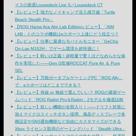
イスの新星Loupedeck Live S／Loupedeck CT
【レビュー】強力なノイキャンで没入感万歳「Turtle
Beach Stealth Pro」
【ROG Harpe Ace Aim Lab Editionレビュー】「AIM
LAB」とのコラボ機能はeスポーツ上達にどう役立つ？
【レビュー】仕事に最適なモバイルモニター「GeChic
On-Lap M152H」でゲーム環境を超快適に！
【レビュー】軽いは正義！超軽量で驚くほどなめらかな操
作を実現した——Gen.G監修ROCCAT Pure Air ＆ Pure
SEL
【レビュー】万能ポータブルゲーミングPC「ROG Ally」
で、eスポーツはどこまでできる？
【レビュー】有線 or 無線で選んでいい？ ROGの最新ゲー
ムパッド「ROG Raikiri Pro＆Raikiri」2モデルを徹底比較
【レビュー】欲しい機能が全部入り！——ドリフト対策に
加えマイクロスイッチボタン採用、液晶ディスプレーで各
種設定やSNS通知機能など自由にカスタマイズができる
Xbox ライセンス取得のゲーミングパッド「Stealth Ultra」