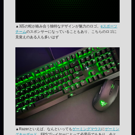
▲3匹の蛇が絡み合う独特なデザインが魅力のロゴ。
eスポーツ
チーム
のスポンサーになっていることもあり、こちらのロゴに
見覚えのある人も多いはず
▲Razerといえば、なんといっても
ゲーミングマウス
に
ゲーミン
グキーボード
。FPSプレイヤーにとって必需品でもあり、今と