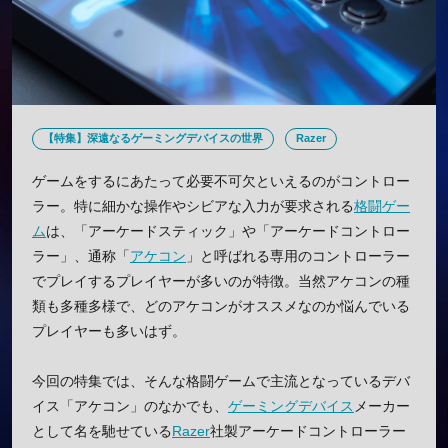
【特集】深遠なるゲーミングデバイスの世界
Razer
ゲームをするにあたって必要不可欠といえるのがコントロー
ラー。特に細かな操作やシビアな入力が要求される
格闘ゲー
ム
は、「アーケードスティック」や「アーケードコントロー
ラー」、通称「
アケコン
」と呼ばれる専用のコントローラー
でプレイするプレイヤーが多いのが特徴。当然アケコンの種
類も多種多様で、どのアケコンがオススメなのか悩んでいる
プレイヤーも多いはず。
今回の特集では、そんな格闘ゲームで主流となっているデバ
イス「アケコン」のなかでも、
ゲーミングデバイス
メーカー
として名を馳せている
Razer
社製アーケードコントローラー