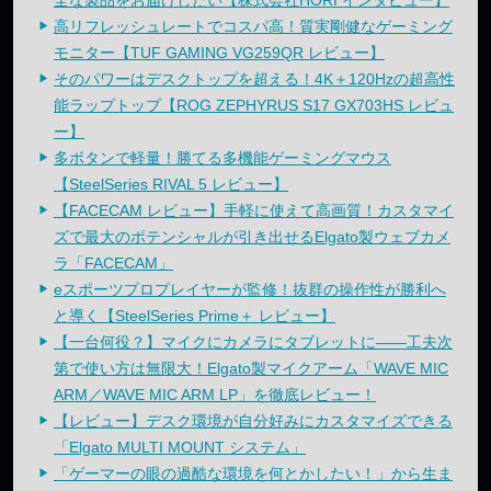
全な製品をお届けしたい【株式会社HORI インタビュー】
高リフレッシュレートでコスパ高！質実剛健なゲーミング
モニター【TUF GAMING VG259QR レビュー】
そのパワーはデスクトップを超える！4K＋120Hzの超高性
能ラップトップ【ROG ZEPHYRUS S17 GX703HS レビュ
ー】
多ボタンで軽量！勝てる多機能ゲーミングマウス
【SteelSeries RIVAL 5 レビュー】
【FACECAM レビュー】手軽に使えて高画質！カスタマイ
ズで最大のポテンシャルが引き出せるElgato製ウェブカメ
ラ「FACECAM」
eスポーツプロプレイヤーが監修！抜群の操作性が勝利へ
と導く【SteelSeries Prime＋ レビュー】
【一台何役？】マイクにカメラにタブレットに——工夫次
第で使い方は無限大！Elgato製マイクアーム「WAVE MIC
ARM／WAVE MIC ARM LP」を徹底レビュー！
【レビュー】デスク環境が自分好みにカスタマイズできる
「Elgato MULTI MOUNT システム」
「ゲーマーの眼の過酷な環境を何とかしたい！」から生ま