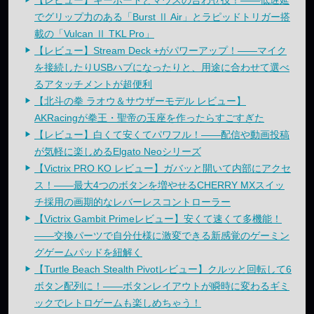
【レビュー】キーボードとマウスの合わせ技！——低遅延
でグリップ力のある「Burst Ⅱ Air」とラピッドトリガー搭
載の「Vulcan Ⅱ TKL Pro」
【レビュー】Stream Deck +がパワーアップ！——マイク
を接続したりUSBハブになったりと、用途に合わせて選べ
るアタッチメントが超便利
【北斗の拳 ラオウ＆サウザーモデル レビュー】
AKRacingが拳王・聖帝の玉座を作ったらすごすぎた
【レビュー】白くて安くてパワフル！——配信や動画投稿
が気軽に楽しめるElgato Neoシリーズ
【Victrix PRO KO レビュー】ガバッと開いて内部にアクセ
ス！——最大4つのボタンを増やせるCHERRY MXスイッ
チ採用の画期的なレバーレスコントローラー
【Victrix Gambit Primeレビュー】安くて速くて多機能！
——交換パーツで自分仕様に激変できる新感覚のゲーミン
グゲームパッドを紐解く
【Turtle Beach Stealth Pivotレビュー】クルッと回転して6
ボタン配列に！——ボタンレイアウトが瞬時に変わるギミ
ックでレトロゲームも楽しめちゃう！