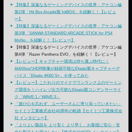
【特集】深遠なるゲーミングデバイスの世界：アケコン編
第2弾「Hit Box Arcade製 hitBOX」を紐解く！【レビュ
ー】
【特集】深遠なるゲーミングデバイスの世界：アケコン編
第3弾「SANWA STANDARD ARCADE STICK for PS4
MoNo」を紐解く！【レビュー】
【特集】深遠なるゲーミングデバイスの世界：アケコン編
第4弾「Razer Panthera EVO」を紐解く！【レビュー】
【レビュー】キャプチャー環境は持ち運ぶ時代に！
4k60fpsのHDR映像が録画可能なElgato製キャプチャーデ
バイス「Elgato 4K60 S+」を使ってみた
【レビュー】こだわりのマイクでワンランク上のゲーミン
グ環境を！ハイレゾ出力可能なElgato製コンデンサーマイ
ク「WAVE:1／WAVE:3」
「遊び心を忘れず、ユーザーさんに寄り添っていきたい」
セイミツ工業株式会社40周年の軌跡【セイミツ工業株式会
社 インタビュー】
「よりよい製品を より安く より早く」お客様に安心・安