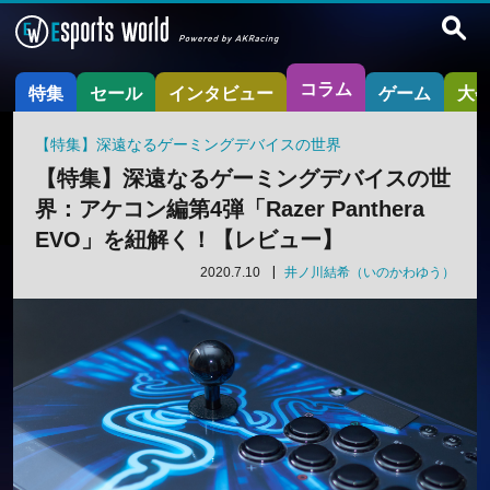
コラム
特集
セール
インタビュー
ゲーム
大
【特集】深遠なるゲーミングデバイスの世界
【特集】深遠なるゲーミングデバイスの世
界：アケコン編第4弾「Razer Panthera
EVO」を紐解く！【レビュー】
2020.7.10
井ノ川結希（いのかわゆう）