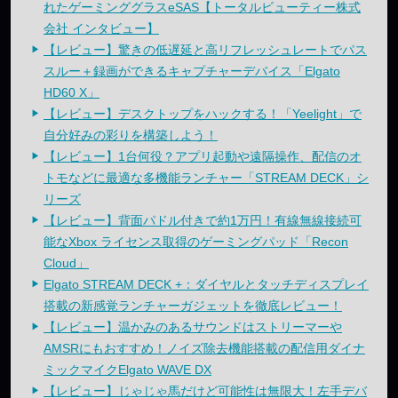
れたゲーミンググラスeSAS【トータルビューティー株式
会社 インタビュー】
【レビュー】驚きの低遅延と高リフレッシュレートでパス
スルー＋録画ができるキャプチャーデバイス「Elgato
HD60 X」
【レビュー】デスクトップをハックする！「Yeelight」で
自分好みの彩りを構築しよう！
【レビュー】1台何役？アプリ起動や遠隔操作、配信のオ
トモなどに最適な多機能ランチャー「STREAM DECK」シ
リーズ
【レビュー】背面パドル付きで約1万円！有線無線接続可
能なXbox ライセンス取得のゲーミングパッド「Recon
Cloud」
Elgato STREAM DECK +：ダイヤルとタッチディスプレイ
搭載の新感覚ランチャーガジェットを徹底レビュー！
【レビュー】温かみのあるサウンドはストリーマーや
AMSRにもおすすめ！ノイズ除去機能搭載の配信用ダイナ
ミックマイクElgato WAVE DX
【レビュー】じゃじゃ馬だけど可能性は無限大！左手デバ