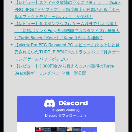
【レビュー】スティック故障の不安にサヨナラ——Victrix
PRO BFGにドリフト防止＋精度向上が付加される「ホー
ルエフェクトモジュールパック」が便利！
【レビュー】多ボタンマウスはゲーム以外でも大活躍！
——親指ボタンやEasy Shift機能でカスタマイズは無限大
なTurtle Beach「Kone II／Kone II Air」を紐解く
【Victrix Pro BFG Reloaded PC レビュー】ひっそりと発
売されていたTURTLE BEACHのトラックパッド付きゲー
ミングゲームパッドがすごい！
【レビュー】3,000円台から買えるコスパ重視のTurtle
Beach製ゲーミングパッド4種一挙公開
eSports World の
Discord をフォローしよう