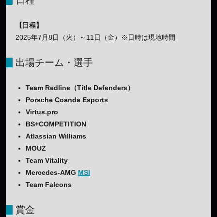
日程
【日程】
2025年7月8日（火）～11日（金）※日時は現地時間
出場チーム・選手
Team Redline（Title Defenders）
Porsche Coanda Esports
Virtus.pro
BS+COMPETITION
Atlassian Williams
MOUZ
Team Vitality
Mercedes-AMG
MSI
Team Falcons
賞金