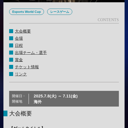
Esports World Cup
レースゲーム
大会概要
会場
日程
出場チーム・選手
賞金
チケット情報
リンク
2025.7.8(火) ～ 7.11(金)
開催日・
開催地
海外
大会概要