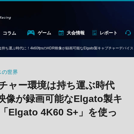
ゲーム
大会情報
レポート
コラム
運ぶ時代に！4k60fpsのHDR映像が録画可能なElgato製キャプチャーデバイス「El
スの世界
チャー環境は持ち運ぶ時代
R映像が録画可能なElgato製キ
gato 4K60 S+」を使っ