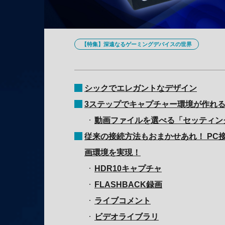
【特集】深遠なるゲーミングデバイスの世界
シックでエレガントなデザイン
3ステップでキャプチャー環境が作れ
動画ファイルを選べる「セッティン
従来の接続方法もおまかせあれ！ PC
画環境を実現！
HDR10キャプチャ
FLASHBACK録画
ライブコメント
ビデオライブラリ