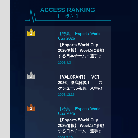
ACCESS RANKING
コラム
【特集】 Esports World
Cup 2026
【Esports World Cup
2026情報】 Week5に参戦
する日本チーム・選手ま
とめ
2026.8.3
【VALORANT】「VCT
2026」徹底解説！——ス
ケジュール発表、来年の
最高峰リーグ全貌が明ら
2025.12.16
かに。試合数の大幅増加
や新システムの導入も
【特集】 Esports World
Cup 2026
【Esports World Cup
2026情報】 Week1に参戦
する日本チーム・選手ま
とめ
2026.7.10