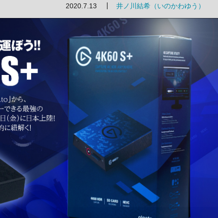
2020.7.13
井ノ川結希（いのかわゆう）