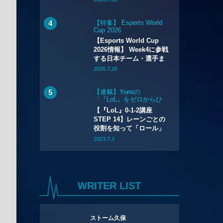
【特集】 Esports World
Cup 2026
【Esports World Cup
2026情報】 Week4に参戦
する日本チーム・選手ま
とめ
2026.7.26
【連載】Yomiの
「『LoL』をゼロからひ
とりでも始められるハウ
【『LoL』0-1-2講座
ツー講座」
STEP 14】レーンごとの
役割を知って「ロール」
を選ぼう
2023.7.3
WRITER LIST
ストーム久保