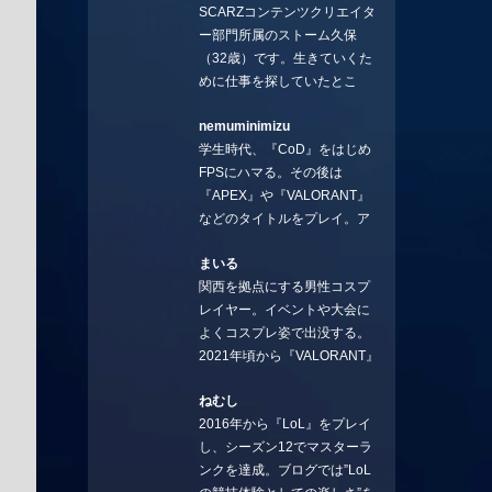
SCARZコンテンツクリエイタ
ー部門所属のストーム久保
（32歳）です。生きていくた
めに仕事を探していたとこ
ろ、編集の方に拾ってもらい
nemuminimizu
コラムを連載させてもらえる
学生時代、『CoD』をはじめ
ことになりました。言いたい
FPSにハマる。その後は
ことを言っていきます。X：
『APEX』や『VALORANT』
https://x.com/stormKUBO
などのタイトルをプレイ。ア
YouTube：
ーティストの楽曲や企業用
https://www.youtube.com/@sto
まいる
BGMなどを手掛ける作曲家と
rmKUBO
関西を拠点にする男性コスプ
フリーランスのライターの二
レイヤー。イベントや大会に
足の草鞋を履いて幅広く活動
よくコスプレ姿で出没する。
中。無類のラーメン好き！
2021年頃から『VALORANT』
Twitter:@ongakucas
にハマり、競技シーンを追い
ねむし
続ける。現在の推しチームは
2016年から『LoL』をプレイ
「CREST GAMING」。X：
し、シーズン12でマスターラ
@mlunias（Photo by
ンクを達成。ブログでは”LoL
Subaru.F.）