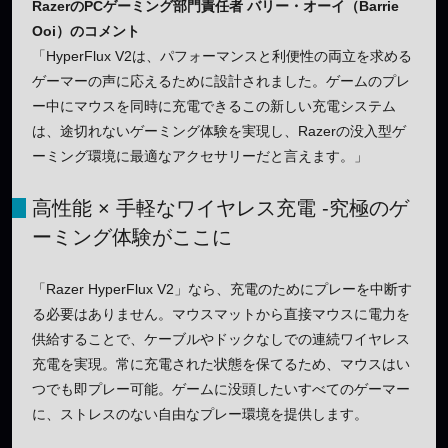
RazerのPCゲーミング部門責任者 バリー・オーイ（Barrie
Ooi）のコメント
「HyperFlux V2は、パフォーマンスと利便性の両立を求める
ゲーマーの声に応えるために設計されました。ゲームのプレ
ー中にマウスを同時に充電できるこの新しい充電システム
は、途切れないゲーミング体験を実現し、Razerの没入型ゲ
ーミング環境に最適なアクセサリーだと言えます。」
高性能 × 手軽なワイヤレス充電 -究極のゲ
ーミング体験がここに
「Razer HyperFlux V2」なら、充電のためにプレーを中断す
る必要はありません。マウスマットから直接マウスに電力を
供給することで、ケーブルやドックなしでの連続ワイヤレス
充電を実現。常に充電された状態を保てるため、マウスはい
つでも即プレー可能。ゲームに没頭したいすべてのゲーマー
に、ストレスのない自由なプレー環境を提供します。