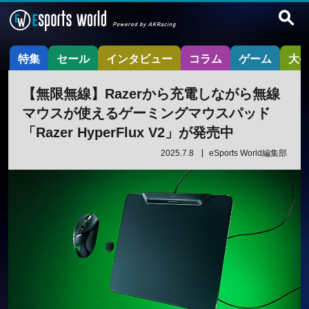
特集
セール
インタビュー
コラム
ゲーム
大
【無限無線】Razerから充電しながら無線
マウスが使えるゲーミングマウスパッド
「Razer HyperFlux V2」が発売中
2025.7.8
eSports World編集部