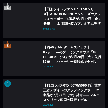
【円形ツインファン+RTX 50シリー
ズ】AORUS INFINITYシリーズのグラ
フィックボード4製品が7月17日（金）
発売——木目調外装のプレミアムデザ
インを採用
2026.7.30
【約46g+MagOpticスイッチ】
Keychronのゲーミングマウス「G6
HE UltraLight」が7月28日（火）先行
販売——バッテリー着脱式で全7色
2026.8.3
【T1コラボ+RTX 5070/5060 Ti】世界
王者デザインのグラフィックボード2
製品が7月24日（金）発売——シルク
スクリーン印刷の限定モデル
2026.8.3