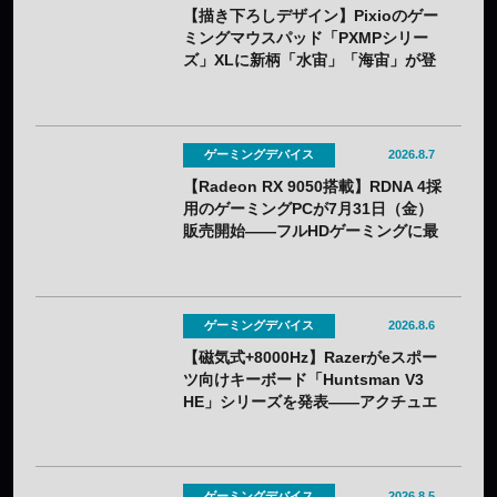
【描き下ろしデザイン】Pixioのゲー
ミングマウスパッド「PXMPシリー
ズ」XLに新柄「水宙」「海宙」が登
場——8月5日（水）予約開始
ゲーミングデバイス
2026.8.7
【Radeon RX 9050搭載】RDNA 4採
用のゲーミングPCが7月31日（金）
販売開始——フルHDゲーミングに最
適化
ゲーミングデバイス
2026.8.6
【磁気式+8000Hz】Razerがeスポー
ツ向けキーボード「Huntsman V3
HE」シリーズを発表——アクチュエ
ーション0.1〜4.0mmで調整可能
ゲーミングデバイス
2026.8.5