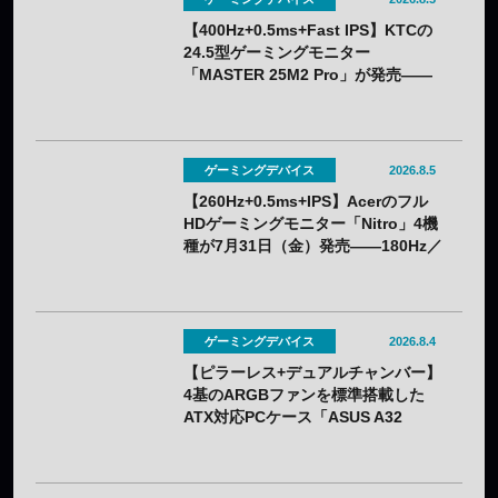
【400Hz+0.5ms+Fast IPS】KTCの
24.5型ゲーミングモニター
「MASTER 25M2 Pro」が発売——
クーポン利用で実質32,382円
ゲーミングデバイス
2026.8.5
【260Hz+0.5ms+IPS】Acerのフル
HDゲーミングモニター「Nitro」4機
種が7月31日（金）発売——180Hz／
260Hzを用途で選べる
ゲーミングデバイス
2026.8.4
【ピラーレス+デュアルチャンバー】
4基のARGBファンを標準搭載した
ATX対応PCケース「ASUS A32
PLUS V2」が7月31日（金）発売
——2色展開