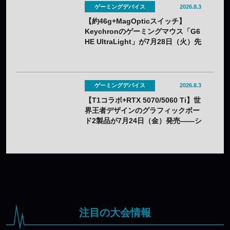
ゲーミングデバイス
2026.8.3
【約46g+MagOpticスイッチ】
Keychronのゲーミングマウス「G6
HE UltraLight」が7月28日（火）先
行販売——バッテリー着脱式で全7色
ゲーミングデバイス
2026.8.3
【T1コラボ+RTX 5070/5060 Ti】世
界王者デザインのグラフィックボー
ド2製品が7月24日（金）発売——シ
ルクスクリーン印刷の限定モデル
注目の大会情報