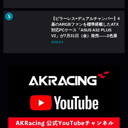
【ピラーレス+デュアルチャンバー】4
基のARGBファンを標準搭載したATX
対応PCケース「ASUS A32 PLUS
V2」が7月31日（金）発売——2色展
開
2026.8.4