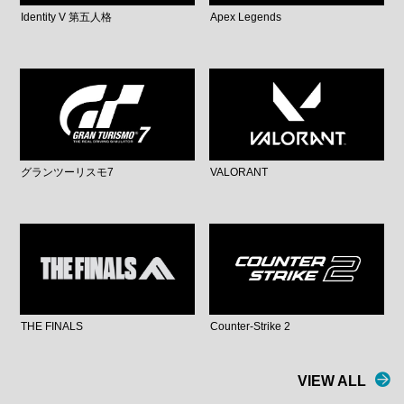
Identity V 第五人格
Apex Legends
グランツーリスモ7
VALORANT
THE FINALS
Counter-Strike 2
VIEW ALL