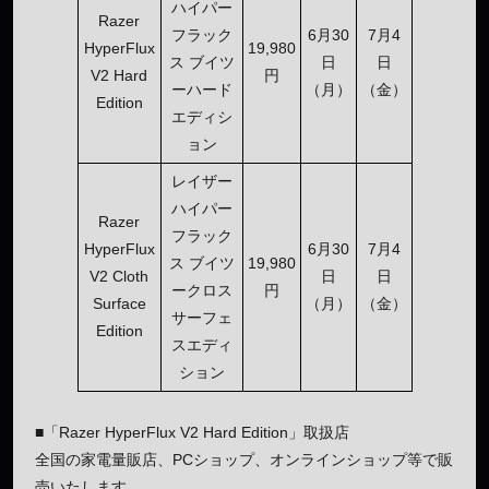
ハイパー
Razer
フラック
6月30
7月4
HyperFlux
19,980
ス ブイツ
日
日
V2 Hard
円
ーハード
（月）
（金）
Edition
エディシ
ョン
レイザー
ハイパー
Razer
フラック
HyperFlux
6月30
7月4
ス ブイツ
19,980
V2 Cloth
日
日
ークロス
円
Surface
（月）
（金）
サーフェ
Edition
スエディ
ション
■「Razer HyperFlux V2 Hard Edition」取扱店
全国の家電量販店、PCショップ、オンラインショップ等で販
売いたします。