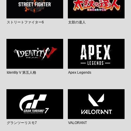
ストリートファイター6
太鼓の達人
Identity V 第五人格
Apex Legends
グランツーリスモ7
VALORANT