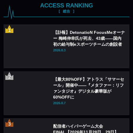
ACCESS RANKING
総合
【訃報】DetonatioN FocusMeオーナ
ー 梅崎伸幸氏が死去、43歳——国内
初の給与制eスポーツチームの創設者
2026.8.3
【最大80%OFF】アトラス「サマーセ
ール」開催中——『メタファー：リフ
ァンタジオ』デジタル豪華版が
60%OFFに
2026.8.7
配信者ハイパーゲーム大会
FINAL【2026年11月28日、29日】