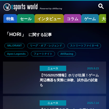
特集
セール
インタビュー
コラム
ゲーム
大
「HORI」
に関する記事
VALORANT
リーグ・オブ・レジェンド
ストリートファイター6
Apex Legends
フォートナイト
AKRacing
ニュース
2025.9.23
【TGS2025情報】ホリが出展！ゲーム
周辺機器を実際に体験、試作品の試遊
も
ニュース
2025.7.14