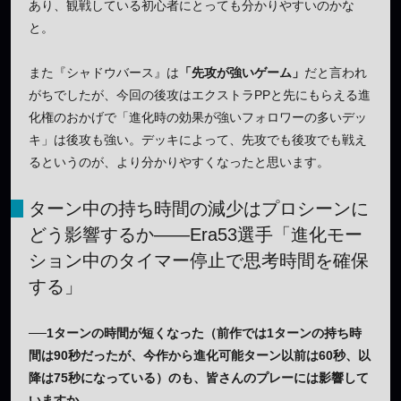
あり、観戦している初心者にとっても分かりやすいのかな
と。
また『シャドウバース』は
「先攻が強いゲーム」
だと言われ
がちでしたが、今回の後攻はエクストラPPと先にもらえる進
化権のおかげで「進化時の効果が強いフォロワーの多いデッ
キ」は後攻も強い。デッキによって、先攻でも後攻でも戦え
るというのが、より分かりやすくなったと思います。
ターン中の持ち時間の減少はプロシーンに
どう影響するか——Era53選手「進化モー
ション中のタイマー停止で思考時間を確保
する」
──1ターンの時間が短くなった（前作では1ターンの持ち時
間は90秒だったが、今作から進化可能ターン以前は60秒、以
降は75秒になっている）のも、皆さんのプレーには影響して
いますか。