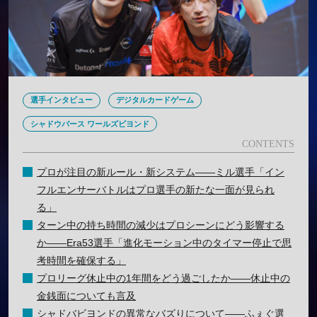
選手インタビュー
デジタルカードゲーム
シャドウバース ワールズビヨンド
プロが注目の新ルール・新システム——ミル選手「イン
フルエンサーバトルはプロ選手の新たな一面が見られ
る」
ターン中の持ち時間の減少はプロシーンにどう影響する
か——Era53選手「進化モーション中のタイマー停止で思
考時間を確保する」
プロリーグ休止中の1年間をどう過ごしたか——休止中の
金銭面についても言及
シャドバビヨンドの異常なバズりについて——ふぇぐ選