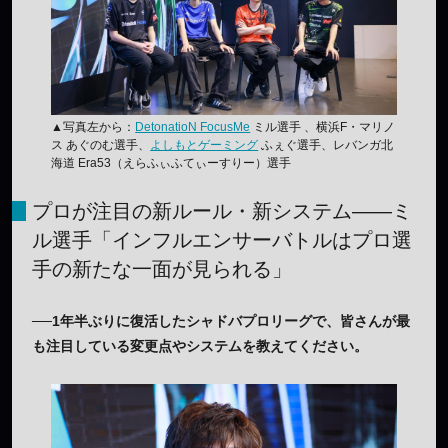
▲写真左から：
DetonatioN FocusMe
ミル選手 、横浜F・マリノ
ス あぐのむ選手、
よしもとゲーミング
ふぇぐ選手、レバンガ北
海道 Era53（えらふぃふてぃーすりー）選手
プロが注目の新ルール・新システム——ミ
ル選手「インフルエンサーバトルはプロ選
手の新たな一面が見られる」
──1年半ぶりに復活したシャドバプロリーグで、皆さんが最
も注目している変更点やシステムを教えてください。