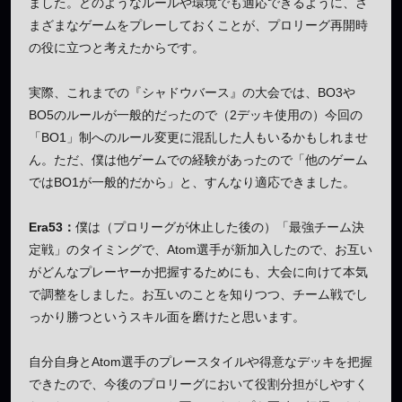
ました。どのようなルールや環境でも適応できるように、さ
まざまなゲームをプレーしておくことが、プロリーグ再開時
の役に立つと考えたからです。
実際、これまでの『シャドウバース』の大会では、BO3や
BO5のルールが一般的だったので（2デッキ使用の）今回の
「BO1」制へのルール変更に混乱した人もいるかもしれませ
ん。ただ、僕は他ゲームでの経験があったので「他のゲーム
ではBO1が一般的だから」と、すんなり適応できました。
Era53：
僕は（プロリーグが休止した後の）「最強チーム決
定戦」のタイミングで、Atom選手が新加入したので、お互い
がどんなプレーヤーか把握するためにも、大会に向けて本気
で調整をしました。お互いのことを知りつつ、チーム戦でし
っかり勝つというスキル面を磨けたと思います。
自分自身とAtom選手のプレースタイルや得意なデッキを把握
できたので、今後のプロリーグにおいて役割分担がしやすく