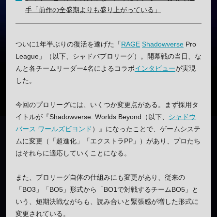
手「前作の全盛期よりも盛り上がっている」
ついに1年半ぶりの復活を遂げた「
RAGE
Shadowverse
Pro
League」（以下、シャドバプロリーグ）。開幕戦の当日、な
んと各チームリーダー4名によるコラボ
インタビュー
が実現
した。
今回のプロリーグには、いくつか変更点がある。まず採用タ
イトルが『Shadowverse: Worlds Beyond（以下、
シャドウ
バース ワールズビヨンド
）』になったことで、ゲームシステ
ムに変更（「超進化」「エクストラPP」）があり、プロたち
はそれらに適応していくことになる。
また、プロリーグ自体の仕組みにも変更があり、従来の
「BO3」「BO5」形式から「BO1で対戦するチームBO5」と
いう、短期決戦ながらも、読み合いと緊張感が増した形式に
変更されている。