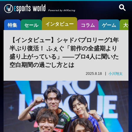
インタビュー
特集
セール
コラム
ゲーム
大
【インタビュー】シャドバプロリーグ1年
半ぶり復活！ ふぇぐ「前作の全盛期より
盛り上がっている」——プロ4人に聞いた
空白期間の過ごし方とは
2025.8.18
小川翔太