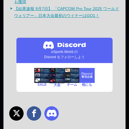
も獲得
【結果速報 9月7日】 「CAPCOM Pro Tour 2025 ワールド
ウォリアー」日本大会最初のウイナーはGO1！
eSports World の
Discord をフォローしよう
SALE
チーム
他にも
大会