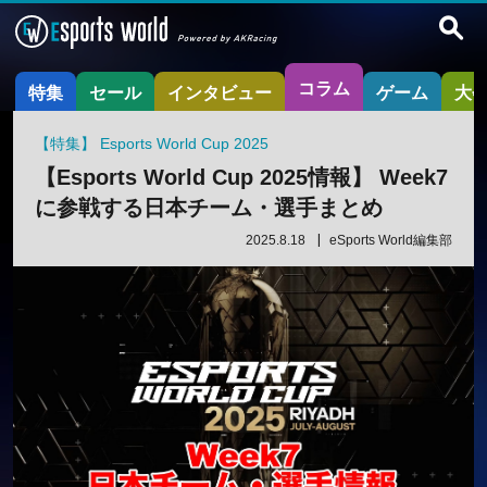
コラム
特集
セール
インタビュー
ゲーム
大
【特集】 Esports World Cup 2025
【Esports World Cup 2025情報】 Week7
に参戦する日本チーム・選手まとめ
2025.8.18
eSports World編集部