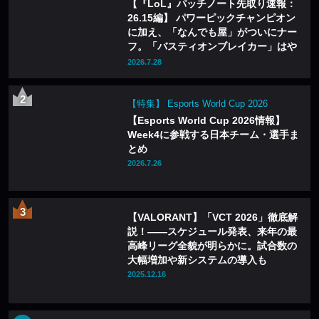
【『LoL』パッチノート先取り速報：
26.15編】 パワーピックチャンピオン
に加え、「なんでも屋」がついにナー
フ。「バスティオンブレイカー」はや
り過ぎバフでメタアイテム必至？
2026.7.28
【特集】 Esports World Cup 2026
【Esports World Cup 2026情報】
Week4に参戦する日本チーム・選手ま
とめ
2026.7.26
【VALORANT】「VCT 2026」徹底解
説！——スケジュール発表、来年の最
高峰リーグ全貌が明らかに。試合数の
大幅増加や新システムの導入も
2025.12.16