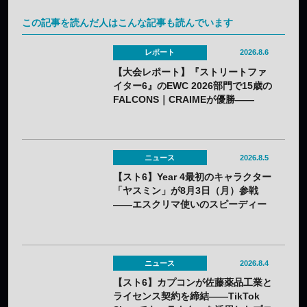
この記事を読んだ人はこんな記事も読んでいます
レポート
2026.8.6
【大会レポート】『ストリートファ
イター6』のEWC 2026部門で15歳の
FALCONS｜CRAIMEが優勝——
「CAPCOM CUP 13」出場権を獲得
ニュース
2026.8.5
【スト6】Year 4最初のキャラクター
「ヤスミン」が8月3日（月）参戦
——エスクリマ使いのスピーディー
な接近戦キャラ
ニュース
2026.8.4
【スト6】カプコンが佐藤薬品工業と
ライセンス契約を締結——TikTok