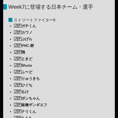
Week7に登場する日本チーム・選手
ストリートファイター6
🇯🇵ガチくん
🇯🇵カワノ
🇯🇵ぷげら
🇯🇵YHC-餅
🇯🇵翔
🇯🇵ときど
🇯🇵Shuto
🇯🇵ふ〜ど
🇯🇵りゅうきち
🇯🇵ひぐち
🇯🇵もけ
🇯🇵ボンちゃん
🇯🇵板橋ザンギエフ
🇯🇵ナリくん