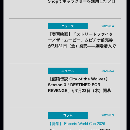
Shopでキャラクターを活用したプロ
モーションを展開
ニュース
2026.8.4
【実写映画】「ストリートファイタ
ー／ザ・ムービー」ムビチケ前売券
が7月31日（金）発売——劇場購入で
オリジナルステッカー2種セットの特
典も
ニュース
2026.8.3
【餓狼伝説 City of the Wolves】
Season 3「DESTINED FOR
REVENGE」が7月23日（木）開幕
——DLC第1弾“白き狼”リック・スト
ラウドも配信開始
コラム
2026.8.3
【特集】 Esports World Cup 2026