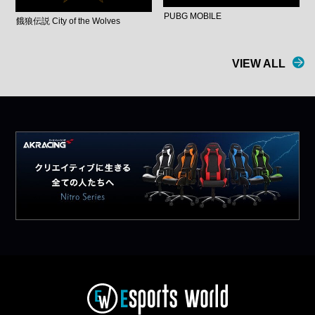
PUBG MOBILE
餓狼伝説 City of the Wolves
VIEW ALL