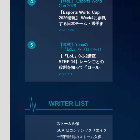
【特集】 Esports World
Cup 2026
【Esports World Cup
2026情報】 Week4に参戦
する日本チーム・選手ま
とめ
2026.7.26
【連載】Yomiの
「『LoL』をゼロからひ
とりでも始められるハウ
【『LoL』0-1-2講座
ツー講座」
STEP 14】レーンごとの
役割を知って「ロール」
を選ぼう
2023.7.3
WRITER LIST
ストーム久保
SCARZコンテンツクリエイタ
ー部門所属のストーム久保