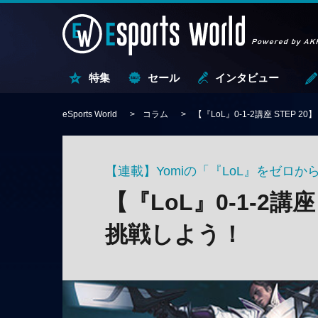
特集
セール
インタビュー
eSports World
コラム
【『LoL』0-1-2講座 STEP
【連載】Yomiの「『LoL』をゼロ
【『LoL』0-1-2講
挑戦しよう！