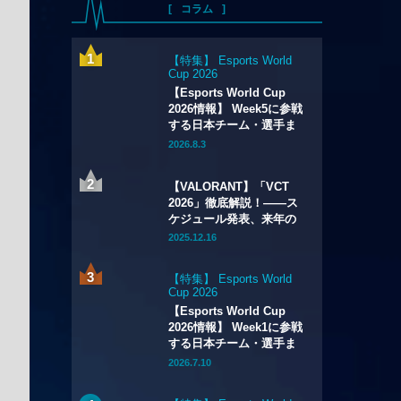
コラム
【特集】 Esports World
Cup 2026
【Esports World Cup
2026情報】 Week5に参戦
する日本チーム・選手ま
とめ
2026.8.3
【VALORANT】「VCT
2026」徹底解説！——ス
ケジュール発表、来年の
最高峰リーグ全貌が明ら
2025.12.16
かに。試合数の大幅増加
や新システムの導入も
【特集】 Esports World
Cup 2026
【Esports World Cup
2026情報】 Week1に参戦
する日本チーム・選手ま
とめ
2026.7.10