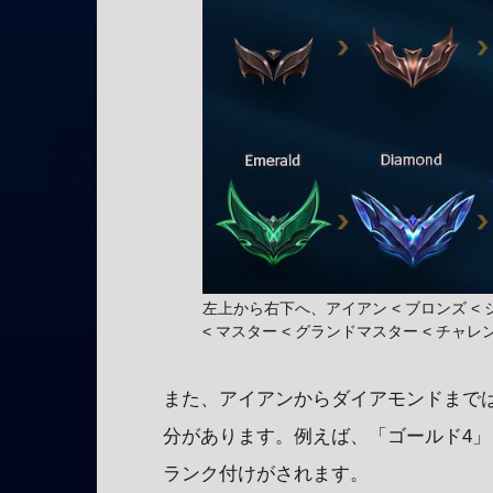
左上から右下へ、アイアン < ブロンズ < シ
< マスター < グランドマスター < チャ
また、アイアンからダイアモンドまで
分があります。例えば、「ゴールド4」「プラ
ランク付けがされます。