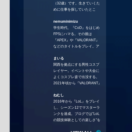
（32歳）です。生きていくた
めに仕事を探していたとこ
ろ、編集の方に拾ってもらい
nemuminimizu
コラムを連載させてもらえる
学生時代、『CoD』をはじめ
ことになりました。言いたい
FPSにハマる。その後は
ことを言っていきます。X：
『APEX』や『VALORANT』
https://x.com/stormKUBO
などのタイトルをプレイ。ア
YouTube：
ーティストの楽曲や企業用
https://www.youtube.com/@sto
まいる
BGMなどを手掛ける作曲家と
rmKUBO
関西を拠点にする男性コスプ
フリーランスのライターの二
レイヤー。イベントや大会に
足の草鞋を履いて幅広く活動
よくコスプレ姿で出没する。
中。無類のラーメン好き！
2021年頃から『VALORANT』
Twitter:@ongakucas
にハマり、競技シーンを追い
ねむし
続ける。現在の推しチームは
2016年から『LoL』をプレイ
「CREST GAMING」。X：
し、シーズン12でマスターラ
@mlunias（Photo by
ンクを達成。ブログでは”LoL
Subaru.F.）
の競技体験としての楽しさ”を
テーマに情報を発信中。ニダ