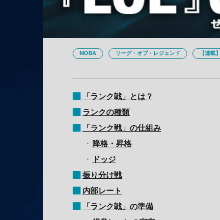
MOBA
リーグ・オブ・レジェンド
【連載】
「ランク戦」とは？
ランクの種類
「ランク戦」の仕組み
降格・昇格
ドッジ
振り分け戦
内部レート
「ランク戦」の準備