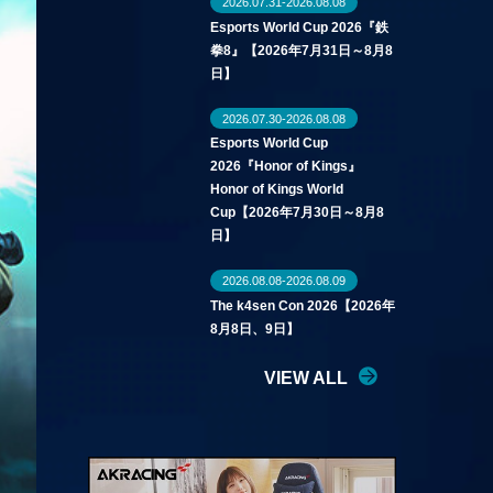
2026.07.31-2026.08.08
Esports World Cup 2026『鉄
拳8』【2026年7月31日～8月8
日】
2026.07.30-2026.08.08
Esports World Cup
2026『Honor of Kings』
Honor of Kings World
Cup【2026年7月30日～8月8
日】
2026.08.08-2026.08.09
The k4sen Con 2026【2026年
8月8日、9日】
VIEW ALL