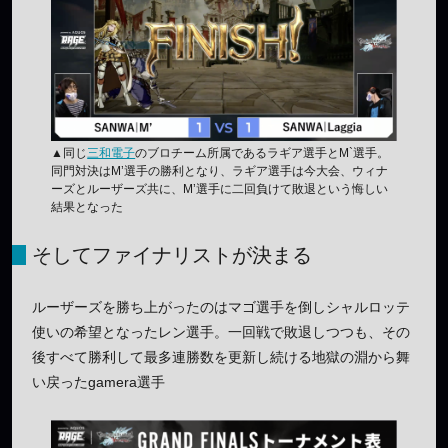
▲同じ
三和電子
のブロチーム所属であるラギア選手とM`選手。
同門対決はM’選手の勝利となり、ラギア選手は今大会、ウィナ
ーズとルーザーズ共に、M’選手に二回負けて敗退という悔しい
結果となった
そしてファイナリストが決まる
ルーザーズを勝ち上がったのはマゴ選手を倒しシャルロッテ
使いの希望となったレン選手。一回戦で敗退しつつも、その
後すべて勝利して最多連勝数を更新し続ける地獄の淵から舞
い戻ったgamera選手