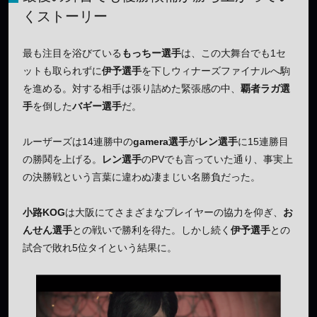
くストーリー
最も注目を浴びている
もっちー選手
は、この大舞台でも1セ
ットも取られずに
伊予選手
を下しウィナーズファイナルへ駒
を進める。対する相手は張り詰めた緊張感の中、
覇者ラガ選
手
を倒した
バギー選手
だ。
ルーザーズは14連勝中の
gamera選手
が
レン選手
に15連勝目
の勝鬨を上げる。
レン選手
のPVでも言っていた通り、事実上
の決勝戦という言葉に違わぬ凄まじい名勝負だった。
小路KOG
は大阪にてさまざまなプレイヤーの協力を仰ぎ、
お
んせん選手
との戦いで勝利を得た。しかし続く
伊予選手
との
試合で敗れ5位タイという結果に。