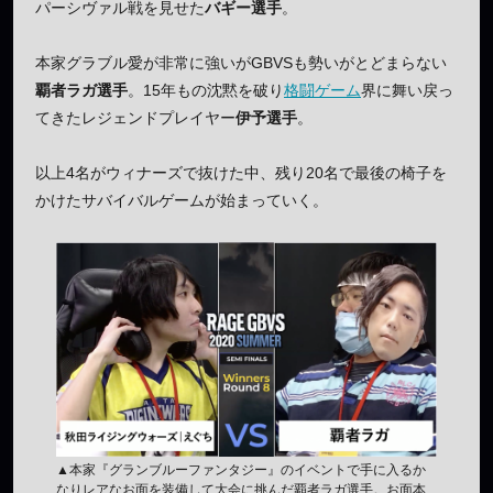
パーシヴァル戦を見せた
バギー選手
。
本家グラブル愛が非常に強いがGBVSも勢いがとどまらない
覇者ラガ選手
。15年もの沈黙を破り
格闘ゲーム
界に舞い戻っ
てきたレジェンドプレイヤー
伊予選手
。
以上4名がウィナーズで抜けた中、残り20名で最後の椅子を
かけたサバイバルゲームが始まっていく。
▲本家『グランブルーファンタジー』のイベントで手に入るか
なりレアなお面を装備して大会に挑んだ覇者ラガ選手。お面本