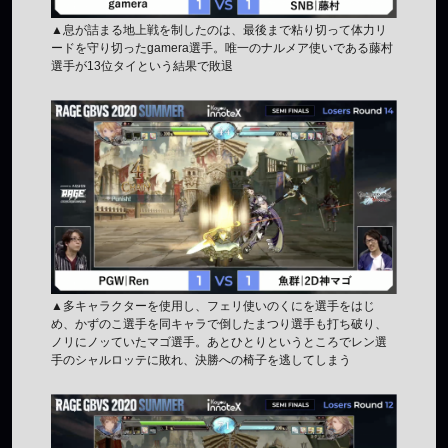
▲息が詰まる地上戦を制したのは、最後まで粘り切って体力リ
ードを守り切ったgamera選手。唯一のナルメア使いである藤村
選手が13位タイという結果で敗退
▲多キャラクターを使用し、フェリ使いのくにを選手をはじ
め、かずのこ選手を同キャラで倒したまつり選手も打ち破り、
ノリにノッていたマゴ選手。あとひとりというところでレン選
手のシャルロッテに敗れ、決勝への椅子を逃してしまう