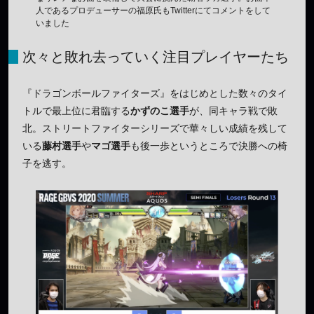
人であるプロデューサーの福原氏もTwitterにてコメントをして
いました
次々と敗れ去っていく注目プレイヤーたち
『ドラゴンボールファイターズ』をはじめとした数々のタイ
トルで最上位に君臨する
かずのこ選手
が、同キャラ戦で敗
北。ストリートファイターシリーズで華々しい成績を残して
いる
藤村選手
や
マゴ選手
も後一歩というところで決勝への椅
子を逃す。