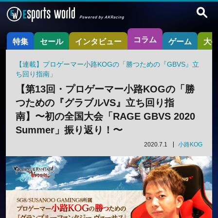
コラム
特集
セール
インタビュー
ゲーム
大
【連載】プロゲーマー小路KOGの「勝つための『GBVS』立
ち回り指南」
【第13回・プロゲーマー小路KOGの「勝
つための『グラブルVS』立ち回り指
南】〜初の全国大会「RAGE GBVS 2020
Summer」振り返り！〜
2020.7.1
小路KOG