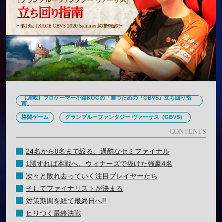
【連載】プロゲーマー小路KOGの「勝つための『GBVS』立ち回り指
南」
格闘ゲーム
グランブルーファンタジー ヴァーサス（GBVS）
24名から8名まで絞る、過酷なセミファイナル
1勝すれば本戦へ、ウィナーズで抜けた強豪4名
次々と敗れ去っていく注目プレイヤーたち
そしてファイナリストが決まる
対策期間を経て最終日へ!!
ヒリつく最終決戦