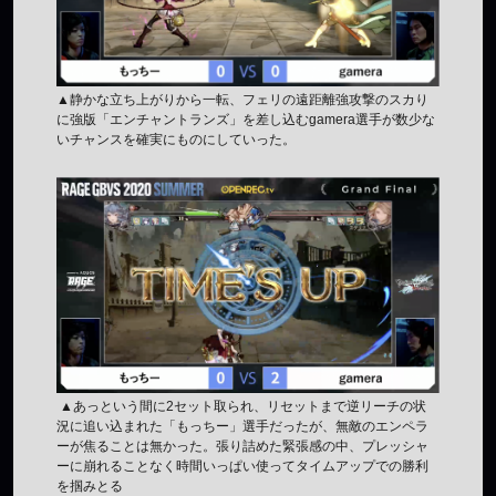
▲静かな立ち上がりから一転、フェリの遠距離強攻撃のスカり
に強版「エンチャントランズ」を差し込むgamera選手が数少な
いチャンスを確実にものにしていった。
▲あっという間に2セット取られ、リセットまで逆リーチの状
況に追い込まれた「もっちー」選手だったが、無敵のエンペラ
ーが焦ることは無かった。張り詰めた緊張感の中、プレッシャ
ーに崩れることなく時間いっぱい使ってタイムアップでの勝利
を掴みとる