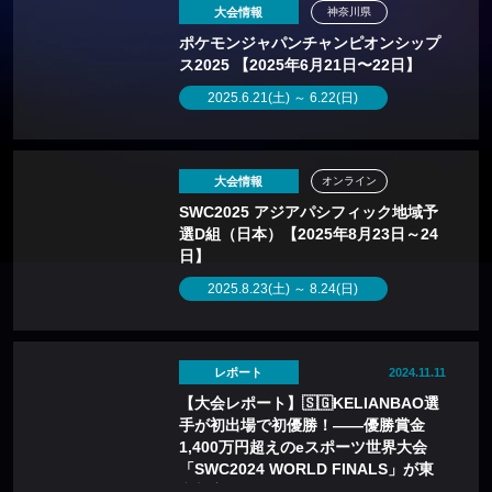
大会情報
神奈川県
ポケモンジャパンチャンピオンシップ
ス2025 【2025年6月21日〜22日】
2025.6.21(土) ～ 6.22(日)
大会情報
オンライン
SWC2025 アジアパシフィック地域予
選D組（日本）【2025年8月23日～24
日】
2025.8.23(土) ～ 8.24(日)
レポート
2024.11.11
【大会レポート】🇸🇬KELIANBAO選
手が初出場で初優勝！——優勝賞金
1,400万円超えのeスポーツ世界大会
「SWC2024 WORLD FINALS」が東
京新宿で開催！