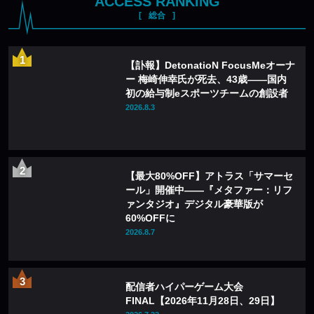
ACCESS RANKING
総合
【訃報】DetonatioN FocusMeオーナ
ー 梅崎伸幸氏が死去、43歳——国内
初の給与制eスポーツチームの創設者
2026.8.3
【最大80%OFF】アトラス「サマーセ
ール」開催中——『メタファー：リフ
ァンタジオ』デジタル豪華版が
60%OFFに
2026.8.7
配信者ハイパーゲーム大会
FINAL【2026年11月28日、29日】