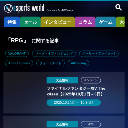
特集
セール
インタビュー
コラム
ゲーム
大
「RPG」
に関する記事
VALORANT
リーグ・オブ・レジェンド
ストリートファイター6
Apex Legends
フォートナイト
AKRacing
大会情報
オンライン
ファイナルファンタジーXlV The
k4sen【2025年10月1日～3日】
2025.10.1(水) ～ 10.3(金)
大会情報
海外