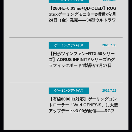
【280Hz+0.03ms+QD-OLED】ROG
Strixゲーミングモニター2機種が7月
24日（金）発売——34型ウルトラワ
イドと26.5型をラインアップ
ゲーミングデバイス
2026.7.30
【円形ツインファン+RTX 50シリー
ズ】AORUS INFINITYシリーズのグ
ラフィックボード4製品が7月17日
（金）発売——木目調外装のプレミ
アムデザインを採用
ゲーミングデバイス
2026.7.29
【有線8000Hz対応】ゲーミングコン
トローラー「Void GENESIS」に大型
アップデートv3.00が配信——RCフ
ィルター改良や設定ツールのWebブ
ラウザ化も