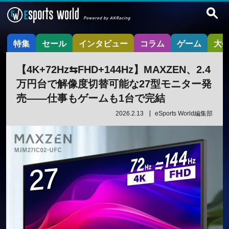
特集
セール
インタビュー
コラム
ゲーム
大
【4K+72Hz⇆FHD+144Hz】MAXZEN、2.4
万円台で解像度切替可能な27型モニター発
売――仕事もゲームも1台で完結
2026.2.13
eSports World編集部