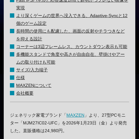
Fast IPSパネルと応答速度1msで鮮明かつブレない映像を
実現
より深くゲームの世界へ没入できる、Adaptive-Syncと12
個のゲーム設定
長時間の使用にも配慮した、画面の反射やチラつきなど
を抑える設計
コーナーは3辺フレームレス、カウントダウン表示も可能
多機能スタンドで角度や高さが自由自在、壁掛けやアー
ムの取り付けも可能
サイズ/入力端子
仕様
MAXZENについて
会社概要
ジェネリック家電ブランド「
MAXZEN
」より、27型PCモニ
ター「MJM27IC02-UFC」を2026年1月23日（金）より発売
した。直販価格は24,980円。