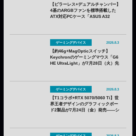
【ピラーレス+デュアルチャンバー】
4基のARGBファンを標準搭載した
ATX対応PCケース「ASUS A32
PLUS V2」が7月31日（金）発売
——2色展開
ゲーミングデバイス
2026.8.3
【約46g+MagOpticスイッチ】
Keychronのゲーミングマウス「G6
HE UltraLight」が7月28日（火）先
行販売——バッテリー着脱式で全7色
ゲーミングデバイス
2026.8.3
【T1コラボ+RTX 5070/5060 Ti】世
界王者デザインのグラフィックボー
ド2製品が7月24日（金）発売——シ
ルクスクリーン印刷の限定モデル
ゲーミングデバイス
2026.8.3