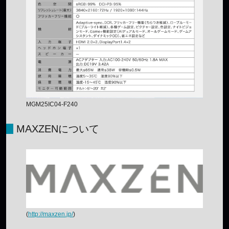
MGM25IC04-F240
MAXZENについて
(
http://maxzen.jp/
)