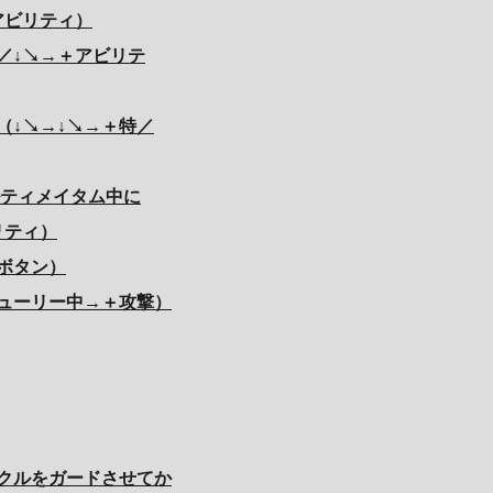
アビリティ）
／↓↘→＋アビリテ
（↓↘→↓↘→＋特／
ルティメイタム中に
リティ）
ボタン）
ューリー中→＋攻撃）
ックルをガードさせてか