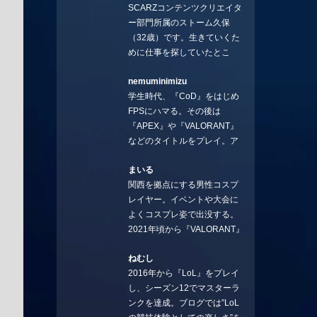
SCARZコンテンツクリエイタ
ー部門所属のストーム久保
（32歳）です。生きていくた
めに仕事を探していたとこ
ろ、編集の方に拾ってもらい
nemuminimizu
コラムを連載させてもらえる
学生時代、『CoD』をはじめ
ことになりました。言いたい
FPSにハマる。その後は
ことを言っていきます。X：
『APEX』や『VALORANT』
https://x.com/stormKUBO
などのタイトルをプレイ。ア
YouTube：
ーティストの楽曲や企業用
https://www.youtube.com/@sto
まいる
BGMなどを手掛ける作曲家と
rmKUBO
関西を拠点にする男性コスプ
フリーランスのライターの二
レイヤー。イベントや大会に
足の草鞋を履いて幅広く活動
よくコスプレ姿で出没する。
中。無類のラーメン好き！
2021年頃から『VALORANT』
Twitter:@ongakucas
にハマり、競技シーンを追い
ねむし
続ける。現在の推しチームは
2016年から『LoL』をプレイ
「CREST GAMING」。X：
し、シーズン12でマスターラ
@mlunias（Photo by
ンクを達成。ブログでは”LoL
Subaru.F.）