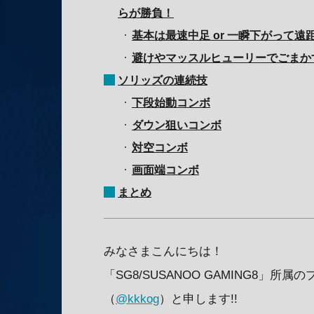
らが勝負！
基本は最速中足 or 一瞬下がって遠
避けやマッスルヒューリーでごまか
ソリッズの連続技
下段始動コンボ
ダウン狙いコンボ
対空コンボ
画面端コンボ
まとめ
みなさまこんにちは！
「SG8/SUSANOO GAMING8」
（
@kkkog
）と申します!!