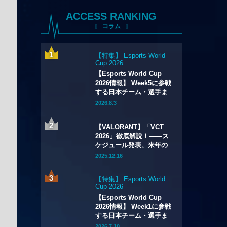
ACCESS RANKING
コラム
【特集】 Esports World
Cup 2026
【Esports World Cup
2026情報】 Week5に参戦
する日本チーム・選手ま
とめ
2026.8.3
【VALORANT】「VCT
2026」徹底解説！——ス
ケジュール発表、来年の
最高峰リーグ全貌が明ら
2025.12.16
かに。試合数の大幅増加
や新システムの導入も
【特集】 Esports World
Cup 2026
【Esports World Cup
2026情報】 Week1に参戦
する日本チーム・選手ま
とめ
2026.7.10