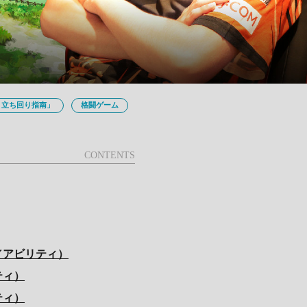
』立ち回り指南」
格闘ゲーム
／アビリティ）
ティ）
ティ）