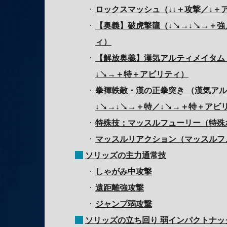
ロックスマッシュ（↓↓＋攻撃／↓＋
【奥義】破虎撃龍（↓↘→↓↘→＋強
ィ）
【解放奥義】漢気アルティメイタム
↓↘→＋特＋アビリティ）
拳褌軼敵・漢の正拳突き （漢気ア
↓↘→↓↘→＋特／↓↘→＋特＋アビ
特殊技：マッスルフューリー（特殊
マッスルリアクション（マッスルフ
ソリッズの主力通常技
しゃがみ中攻撃
遠距離強攻撃
ジャンプ弱攻撃
ソリッズの立ち回り 弱インパクトナ