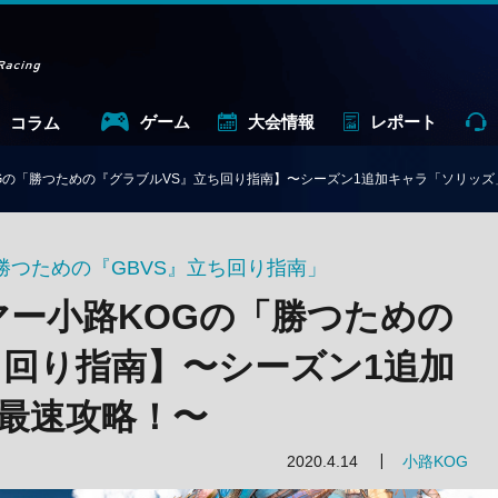
ゲーム
大会情報
レポート
コラム
Gの「勝つための『グラブルVS』立ち回り指南】〜シーズン1追加キャラ「ソリッ
勝つための『GBVS』立ち回り指南」
マー小路KOGの「勝つための
ち回り指南】〜シーズン1追加
最速攻略！〜
2020.4.14
小路KOG