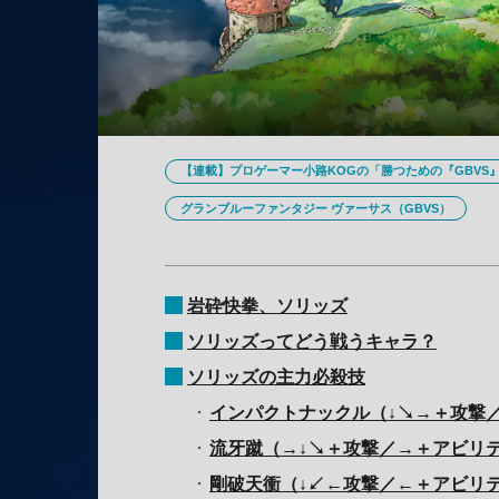
【連載】プロゲーマー小路KOGの「勝つための『GBVS
グランブルーファンタジー ヴァーサス（GBVS）
岩砕快拳、ソリッズ
ソリッズってどう戦うキャラ？
ソリッズの主力必殺技
インパクトナックル（↓↘→＋攻撃
流牙蹴（→↓↘＋攻撃／→＋アビリ
剛破天衝（↓↙←攻撃／←＋アビリ