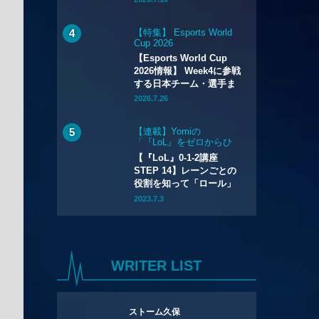
【特集】 Esports World
Cup 2026
【Esports World Cup
2026情報】 Week4に参戦
する日本チーム・選手ま
とめ
2026.7.26
【連載】Yomiの
「『LoL』をゼロからひ
とりでも始められるハウ
【『LoL』0-1-2講座
ツー講座」
STEP 14】レーンごとの
役割を知って「ロール」
を選ぼう
2023.7.3
WRITER LIST
ストーム久保