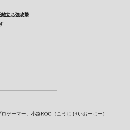
距離立ち強攻撃
す
所属のプロゲーマー、小路KOG（こうじ けいおーじー）