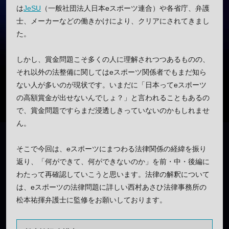
は
JeSU
（一般社団法人日本eスポーツ連合）や各省庁、弁護
士、メーカーなどの働きかけにより、クリアにされてきまし
た。
しかし、賞金問題こそ多くの人に理解されつつあるものの、
それ以外の法整備に関してはeスポーツ関係者でもまだ知ら
ない人が多いのが現状です。いまだに「日本ってeスポーツ
の高額賞金が出せないんでしょ？」と言われることもあるの
で、賞金問題ですらまだ浸透しきっていないのかもしれませ
ん。
そこで今回は、eスポーツにまつわる法律関係の経緯を振り
返り、「何ができて、何ができないのか」を前・中・後編に
わたって再確認していこうと思います。法律の解釈について
は、eスポーツの法律問題に詳しい西村あさひ法律事務所の
松本祐揮弁護士に監修をお願いしております。