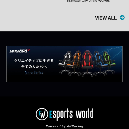
餓狼伝説 City of the Wolves
VIEW ALL