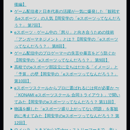
後編】
ゲーム配信者と日本代表の活躍が一気に爆発した「観戦す
るeスポーツ」の人気【岡安学の「eスポーツってなんだろ
う？」 第7回】
eスポーツ・ゲーム中の「怒り」と向き合うための技術
「アンガーマネジメント」とは？【岡安学の「eスポーツ
ってなんだろう？」 第8回】
ゲーム配信中のプロゲーマーの失言や暴言をどう防ぐか
【岡安学の「eスポーツってなんだろう？」 第9回】
高校でのeスポーツ部設立に立ちはだかる「イメージ」と
「予算」の壁【岡安学の「eスポーツってなんだろう？」
第10回】
eスポーツスクールからプロに選ばれるには何が必要か 〜
「KONAMI eスポーツスクール 合同トライアウト」で聞い
てみた【岡安学のeスポーツってなんだろう？ 第11回】
物議を醸した「eスポーツ盛り上がってない問題」を客観
的に考えてみた【岡安学のeスポーツってなんだろう？ 第
12回】
ウメハラ、ときどからVTuber・ストリーマーまで、老い