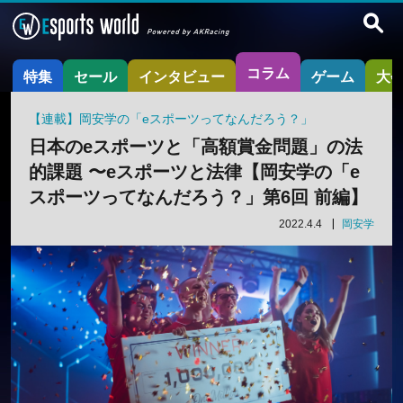
コラム
特集
セール
インタビュー
ゲーム
大
【連載】岡安学の「eスポーツってなんだろう？」
日本のeスポーツと「高額賞金問題」の法
的課題 〜eスポーツと法律【岡安学の「e
スポーツってなんだろう？」第6回 前編】
2022.4.4
岡安学