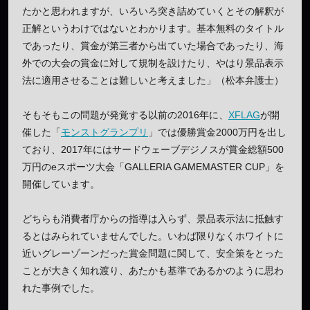
たかと思われますが、いろいろ突き詰めていくとその解釈が
正解というわけではないとわかります。基本無料のタイトル
であったり、賞金が第三者から出ていた場合であったり、海
外での大会の賞金に対して規制を設けたり、やはり景品表示
法に適用させることは難しいと考えました」（松本弁護士）
そもそもこの問題が発覚する以前の2016年に、
XFLAG
が開
催した「
モンストグランプリ
」では優勝賞金2000万円を出し
ており、2017年にはサードウェーブデジノスが賞金総額500
万円のeスポーツ大会「GALLERIA GAMEMASTER CUP」を
開催しています。
どちらも消費者庁からの指導は入らず、景品表示法に抵触す
るとはみられていませんでした。いわば限りなくホワイトに
近いグレーゾーンだった賞金問題に関して、安全策をとった
ことが大きく知れ渡り、あたかも基準であるかのように思わ
れた事例でした。