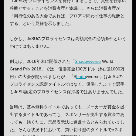
（JeSUがプロライセンスを発行）することで、賞金を仕事の
報酬とする」ことを消費者庁と協議し、さらに消費者庁が
「興行性のある大会であれば、プロアマ問わず仕事の報酬と
する」という見解を示しました。
しかし、JeSUのプロライセンスは高額賞金の必須条件という
わけではありません。
例えば、2018年末に開催された「
Shadowverse
World
Grand Prix 2018」では、優勝賞金100万ドル（約1億1000万
円）の大会が開かれましたが、『S
hado
wverse』はJeSUの
プロライセンス認定タイトルではなく、優勝したふぇぐ選手
もJeSU認定のプロライセンス保持者ではありませんでした。
当時は、基本無料タイトルであっても、メーカーが賞金を拠
出するタイトルであっても、スポンサーが拠出する賞金であ
っても一緒くたに、景品表示法に違反するとみられていまし
た。そんな状況下において、買い切り型のタイトルでeスポ