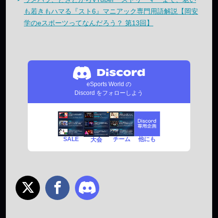
も若きもハマる『スト6』マニアック専門用語解説【岡安
学のeスポーツってなんだろう？ 第13回】
eSports World の
Discord をフォローしよう
SALE
チーム
他にも
大会