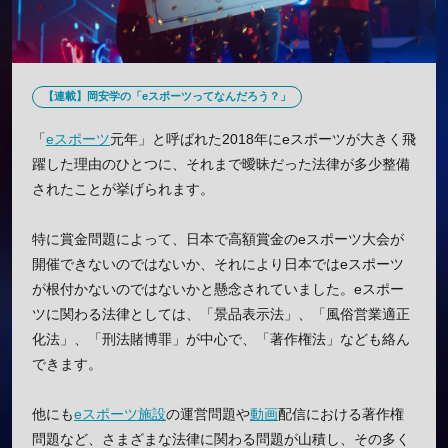
【連載】岡安学の「eスポーツってなんだろう？」
「
eスポーツ
元年」と呼ばれた2018年にeスポーツが大きく飛
躍した理由のひとつに、それまで曖昧だった法律が多少整備
されたことが挙げられます。
特に賞金問題によって、日本で高額賞金のeスポーツ大会が
開催できないのではないか、それにより日本ではeスポーツ
が根付かないのではないかと懸念されていました。eスポー
ツに関わる法律としては、「景品表示法」、「風俗営業適正
化法」、「刑法賭博罪」が中心で、「著作権法」なども絡ん
できます。
他にも
eスポーツ施設
の運営問題や
動画
配信における著作権
問題など、さまざまな法律に関わる問題が山積し、その多く