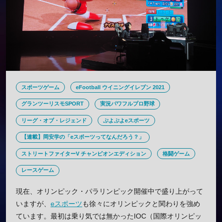
スポーツゲーム
eFootball ウイニングイレブン 2021
グランツーリスモSPORT
実況パワフルプロ野球
リーグ・オブ・レジェンド
ぷよぷよeスポーツ
【連載】岡安学の「eスポーツってなんだろう？」
ストリートファイターV チャンピオンエディション
格闘ゲーム
レースゲーム
現在、オリンピック・パラリンピック開催中で盛り上がって
いますが、
eスポーツ
も徐々にオリンピックと関わりを強め
ています。最初は乗り気では無かったIOC（国際オリンピッ