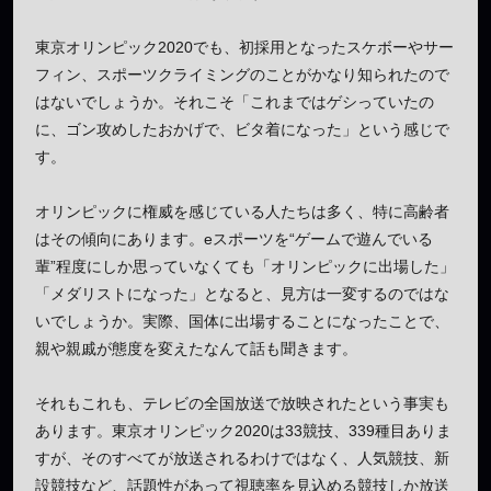
東京オリンピック2020でも、初採用となったスケボーやサー
フィン、スポーツクライミングのことがかなり知られたので
はないでしょうか。それこそ「これまではゲシっていたの
に、ゴン攻めしたおかげで、ビタ着になった」という感じで
す。
オリンピックに権威を感じている人たちは多く、特に高齢者
はその傾向にあります。eスポーツを“ゲームで遊んでいる
輩”程度にしか思っていなくても「オリンピックに出場した」
「メダリストになった」となると、見方は一変するのではな
いでしょうか。実際、国体に出場することになったことで、
親や親戚が態度を変えたなんて話も聞きます。
それもこれも、テレビの全国放送で放映されたという事実も
あります。東京オリンピック2020は33競技、339種目ありま
すが、そのすべてが放送されるわけではなく、人気競技、新
設競技など、話題性があって視聴率を見込める競技しか放送