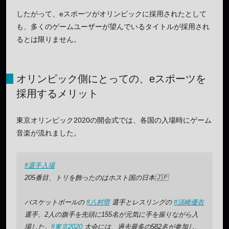
したがって、eスポーツがオリンピックに採用されたとして
も、多くのゲームユーザーが望んでいるタイトルが採用され
るとは限りません。
オリンピック側にとっての、eスポーツを
採用するメリット
東京オリンピック2020の開会式では、各国の入場時にゲーム
音楽が流れました。
#選手入場
205番目、トリを飾ったのはホスト国の日本🇯🇵
バスケットボールの
#八村塁
選手とレスリングの
#須崎優衣
選手、2人の旗手を先頭に155名が元気に手を振りながら入
場した。
#東京2020
大会には、過去最多の582名が参加し、