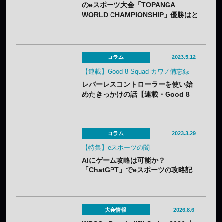
のeスポーツ大会「TOPANGA
WORLD CHAMPIONSHIP」優勝はと
きど選手！
コラム
2023.5.12
【連載】Good 8 Squad カワノ備忘録
レバーレスコントローラーを使い始
めたきっかけの話【連載・Good 8
Squad カワノ備忘録 第4回】
コラム
2023.3.29
【特集】eスポーツの闇
AIにゲーム攻略は可能か？
「ChatGPT」でeスポーツの攻略記
事を作ってみた
大会情報
2026.8.6