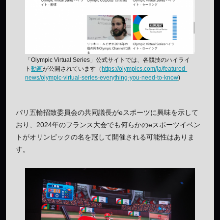
「Olympic Virtual Series」公式サイトでは、各競技のハイライ
ト
動画
が公開されています（
https://olympics.com/ja/featured-
news/olympic-virtual-series-everything-you-need-to-know
)
パリ五輪招致委員会の共同議長がeスポーツに興味を示して
おり、2024年のフランス大会でも何らかのeスポーツイベン
トがオリンピックの名を冠して開催される可能性はありま
す。