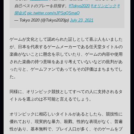
自己ベストのプレーを目指す。
#Tokyo2020
#オリンピック
#
開会式
pic.twitter.com/nJPSqQSmaQ
— Tokyo 2020 (@Tokyo2020jp)
July 23, 2021
ゲームが文化として認められた証しとして喜ぶ人もいました
が、日本を代表するゲームメーカーである任天堂タイトルの
楽曲がないことに懸念を示していたり、ゲームの内容や使用
された楽曲の持つ意味をあまり考えていないなどの批判があ
ったりと、ゲームファンであってもその評価はまちまちでし
た。
同様に、オリンピック競技としてすべての人に支持されるタ
イトルを選ぶのは不可能と言えるでしょう。
オリンピックに相応しいタイトルがあるとしたら、競技性に
優れており、現実的な暴力、殺戮、性的な表現がなく、普遍
性があり、基本無料で、プレイ人口が多く、そのゲームをプ