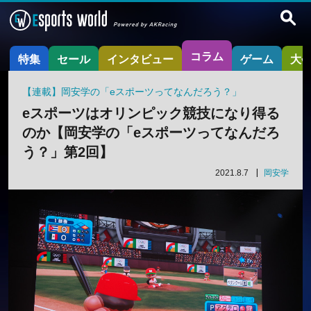
コラム
特集
セール
インタビュー
ゲーム
大
【連載】岡安学の「eスポーツってなんだろう？」
eスポーツはオリンピック競技になり得る
のか【岡安学の「eスポーツってなんだろ
う？」第2回】
2021.8.7
岡安学