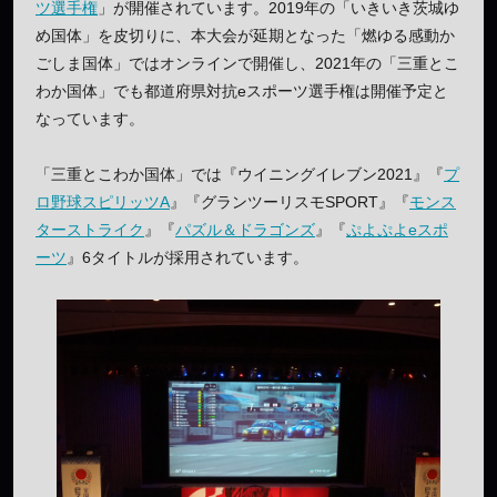
ツ選手権
」が開催されています。2019年の「いきいき茨城ゆ
め国体」を皮切りに、本大会が延期となった「燃ゆる感動か
ごしま国体」ではオンラインで開催し、2021年の「三重とこ
わか国体」でも都道府県対抗eスポーツ選手権は開催予定と
なっています。
「三重とこわか国体」では『ウイニングイレブン2021』『
プ
ロ野球スピリッツA
』『グランツーリスモSPORT』『
モンス
ターストライク
』『
パズル＆ドラゴンズ
』『
ぷよぷよeスポ
ーツ
』6タイトルが採用されています。