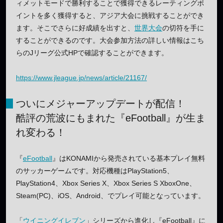
ィメットモードで勝利することで獲得できるレーティングポ
イントを多く獲得すると、アジア大会に挑戦することができ
ます。そこでさらに好成績を出すと、
世界大会
の切符を手に
することができるのです。大会参加方法の詳しい情報はこち
らのJリーグ公式HPで確認することができます。
https://www.jleague.jp/news/article/21167/
ついにメジャーアップデートが配信！
酷評の荒波にもまれた『eFootball』が生ま
れ変わる！
『
eFootball
』はKONAMIから発売されている基本プレイ無料
のサッカーゲームです。対応機種はPlayStation5、
PlayStation4、Xbox Series X、Xbox Series S XboxOne、
Steam(PC)、iOS、Android、でプレイ可能となっています。
「
ウイニングイレブン
」シリーズから進化し『eFootball』に