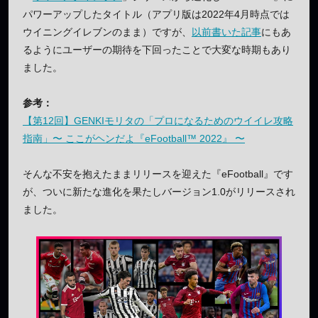
パワーアップしたタイトル（アプリ版は2022年4月時点では
ウイニングイレブンのまま）ですが、
以前書いた記事
にもあ
るようにユーザーの期待を下回ったことで大変な時期もあり
ました。
参考：
【第12回】GENKIモリタの「プロになるためのウイイレ攻略
指南」〜 ここがヘンだよ『eFootball™ 2022』 〜
そんな不安を抱えたままリリースを迎えた『eFootball』です
が、ついに新たな進化を果たしバージョン1.0がリリースされ
ました。