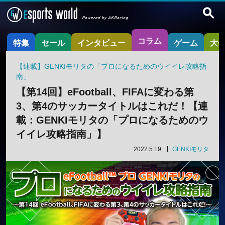
コラム
特集
セール
インタビュー
ゲーム
大
【連載】GENKIモリタの「プロになるためのウイイレ攻略指
南」
【第14回】eFootball、FIFAに変わる第
3、第4のサッカータイトルはこれだ！【連
載：GENKIモリタの「プロになるためのウ
イイレ攻略指南」】
2022.5.19
GENKIモリタ