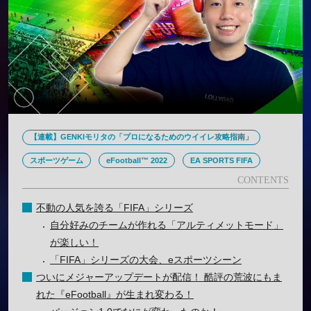
【連載】GENKIモリタの「プロになるためのウイイレ攻略指南」
スポーツゲーム
eFootball™ 2022
EA SPORTS FIFA
不動の人気を誇る「FIFA」シリーズ
自分好みのチームが作れる「アルティメットモード」
が楽しい！
「FIFA」シリーズの大会、eスポーツシーン
ついにメジャーアップデートが配信！ 酷評の荒波にもま
れた『eFootball』が生まれ変わる！