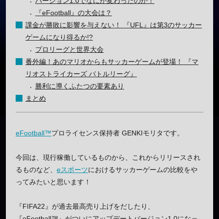
バージョン1.0でなにが変わったのか！
『eFootball』の大会は？
課金が勝敗に影響を与えない！ 『UFL』は第3のサッカー
ゲームになり得るか!?
プロリーグと世界大会
番外編！あのマリオからもサッカーゲームが登場！ 『マ
リオストライカーズ バトルリーグ』
勝利に導くふたつの要素あり
まとめ
eFootball™
プロライセンス保持者 GENKIモリタです。
今回は、現行稼働しているものから、これからリリースされ
るものなど、
eスポーツ
におけるサッカーゲームの比較をや
ってみたいと思います！
『FIFA22』が過去最高売り上げをだしたり、
『eFootball™』がついにアップデートバージョン1.0になっ