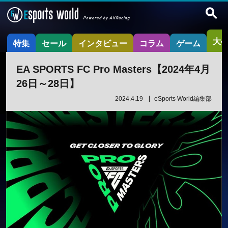
大
特集
セール
インタビュー
コラム
ゲーム
EA SPORTS FC Pro Masters【2024年4月
26日～28日】
2024.4.19
eSports World編集部