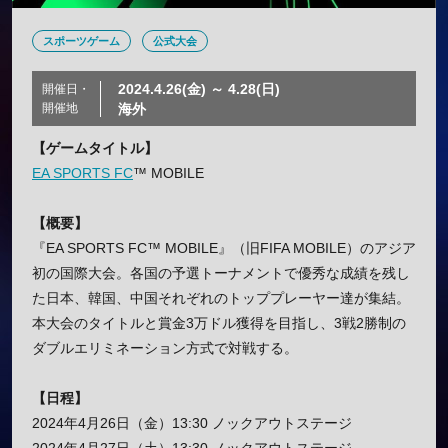
スポーツゲーム
公式大会
2024.4.26(金) ～ 4.28(日)
開催日・
開催地
海外
【ゲームタイトル】
EA SPORTS FC
™ MOBILE
【概要】
『EA SPORTS FC™ MOBILE』（旧FIFA MOBILE）のアジア
初の国際大会。各国の予選トーナメントで優秀な成績を残し
た日本、韓国、中国それぞれのトッププレーヤー達が集結。
本大会のタイトルと賞金3万ドル獲得を目指し、3戦2勝制の
ダブルエリミネーション方式で対戦する。
【日程】
2024年4月26日（金）13:30 ノックアウトステージ