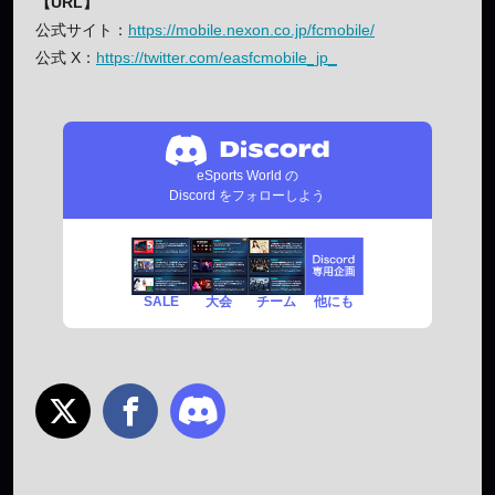
【URL】
公式サイト：
https://mobile.nexon.co.jp/fcmobile/
公式 X：
https://twitter.com/easfcmobile_jp_
eSports World の
Discord をフォローしよう
SALE
チーム
他にも
大会