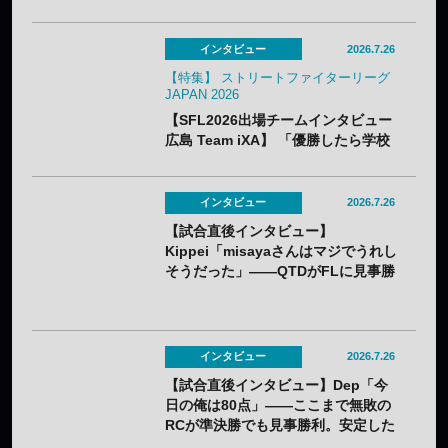
インタビュー
2026.7.26
【特集】 ストリートファイターリーグ
JAPAN 2026
【SFL2026出場チームインタビュー
広島 Team iXA】 「優勝したら学校
に上りを貼ろう」高校生リーガー・
takepiと挑む「SFL」
インタビュー
2026.7.26
【試合直後インタビュー】
Kippei「misayaさんはマジでうれし
そうだった」――QTDがFLに見事勝
利。若手のホープKippeiが感じるチ
ームの成長と勢いとは
インタビュー
2026.7.26
【試合直後インタビュー】Dep「今
日の俺は80点」——ここまで無敗の
RCが準決勝でも見事勝利。安定した
プレーを支えるコーチの存在とは