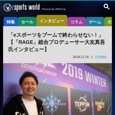
インタビュー
特集
セール
コラム
ゲーム
大
「eスポーツをブームで終わらせない！」
【「RAGE」総合プロデューサー大友真吾
氏インタビュー】
2019.12.16
小川翔太