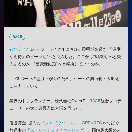
RAGE
eスポーツ
はハイプ・サイクルにおける黎明期を過ぎ“「過度
な期待」のピーク期”へと突入した。ここから“幻滅期”へと突
入するのか、“啓蒙活動期”へと転換していくのか。
「eスポーツの盛り上がりのため、ゲームの興行化・大衆化
に注力していく」
業界のトップランナー、株式会社CyberZ、
RAGE
総合プロデ
ューサーの大友真吾氏にお話を伺った。
優勝賞金1億円の『
シャドウバース
』。
OPENREC.tv
などで
放送中の『
ストリートファイターリーグ
』。国内最大級のe