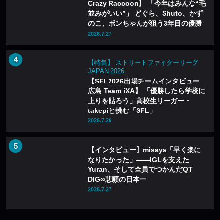
Crazy Raccoon】 「今年はみんな“毛
並みがいい”」 どぐら、Shuto、かず
のこ、ボンちゃんが狙う3年目の優勝
のカギとは
2026.7.27
【特集】 ストリートファイターリーグ
JAPAN 2026
【SFL2026出場チームインタビュー
広島 Team iXA】 「優勝したら学校に
上りを貼ろう」高校生リーガー・
takepiと挑む「SFL」
2026.7.26
【インタビュー】misaya「早く楽に
なりたかった」——IGLを支えた
Yuran、そして全員でつかんだQT
DIG∞悲願の日本一
2026.7.27