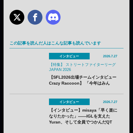
この記事を読んだ人はこんな記事も読んでいます
インタビュー
2026.7.27
【特集】 ストリートファイターリーグ
JAPAN 2026
【SFL2026出場チームインタビュー
Crazy Raccoon】 「今年はみん
な“毛並みがいい”」 どぐら、
Shuto、かずのこ、ボンちゃんが狙
う3年目の優勝のカギとは
インタビュー
2026.7.27
【インタビュー】misaya「早く楽に
なりたかった」——IGLを支えた
Yuran、そして全員でつかんだQT
DIG∞悲願の日本一