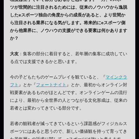
ツが世間的に注目されるためには、従来のノウハウから逸脱
したeスポーツ独自の角度からの成長があると、より世間か
ら注目される業界になる気がします。将来的にeスポーツ側
から他業界に、ノウハウの支援ができる要素は何かあります
か？
大友
：集客の部分に着目すると、若年層の集客に成功してい
る点では支援できるかと思います。
今の子どもたちのゲームプレイを観ていると、『
マインクラ
フト
』とか『
フォートナイト
』とか、最初からオンライン対
戦要素があるものがほとんどです。オンラインゲームの流行
により、最初から全世界の人とつながる文化形成は、従来の
若者とは変わってきている部分です。
若者の観戦者が減ってきているという課題感がフィジカルス
ポーツにはあると思うので、新しい価値観を持って育ってき
た若年層への訴求に関して、eスポーツは強いと考えます。