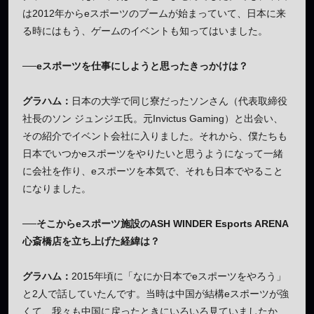
は2012年からeスポーツのブームが始まっていて、日本に来
る時にはもう、ゲームのイベントも知ってはいました。
──eスポーツを仕事にしようと思ったきっかけは？
グラハム：
日本の大学で同じ寮だったソンさん（代表取締役
社長のソン ジュンジエ氏。元Invictus Gaming）と出会い、
その紹介でイベント会社に入りました。それから、僕たちも
日本でいつかeスポーツをやりたいと思うようになって一緒
に会社を作り、eスポーツを本気で、それも日本でやること
になりました。
──そこからeスポーツ施設のASH WINDER Esports ARENA
心斎橋店を立ち上げた経緯は？
グラハム：
2015年頃に「なにか日本でeスポーツをやろう」
と2人で話していたんです。当時は中国が結構eスポーツが強
くて、我々も中国に戻ったときにいろいろ見ていましたか