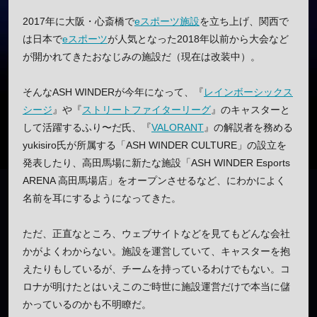
2017年に大阪・心斎橋で
eスポーツ施設
を立ち上げ、関西で
は日本で
eスポーツ
が人気となった2018年以前から大会など
が開かれてきたおなじみの施設だ（現在は改装中）。
そんなASH WINDERが今年になって、『
レインボーシックス
シージ
』や『
ストリートファイターリーグ
』のキャスターと
して活躍するふり〜だ氏、『
VALORANT
』の解説者を務める
yukisiro氏が所属する「ASH WINDER CULTURE」の設立を
発表したり、高田馬場に新たな施設「ASH WINDER Esports
ARENA 高田馬場店」をオープンさせるなど、にわかによく
名前を耳にするようになってきた。
ただ、正直なところ、ウェブサイトなどを見てもどんな会社
かがよくわからない。施設を運営していて、キャスターを抱
えたりもしているが、チームを持っているわけでもない。コ
ロナが明けたとはいえこのご時世に施設運営だけで本当に儲
かっているのかも不明瞭だ。