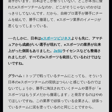
選手がいます。日本はそこが整っていない。どこが本当に優
れたeスポーツチームなのか、どこがそうじゃないのかがは
っきりしてないんです。だから、自称プロ選手が勝手にチー
ムを組んで、勝手に撤退して、eスポーツ業界のイメージが
悪くなってしまっている。
──たしかに、日本は
eスポーツビジネス
よりも先に、アマチ
ュアから成績がいい選手が現れて、eスポーツの業界が出来
上がった側面もありました。
JeSU
ライセンスなども整備さ
れましたが、すべてのeスポーツを統括しているわけではな
いですね。
グラハム：
トップで戦っているチームにとっても、そういう
日本のeスポーツチームの現状はつらいと感じているのでは
ないでしょうか。勝手に淘汰されていくチームや選手が「e
スポーツはもうダメだから撤退します」と発言するのはやめ
てほしいですね。この業界で頑張っている企業さん、頑張っ
ているチームに泥を塗っているのと同じことですから。