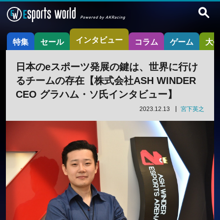
インタビュー
特集
セール
コラム
ゲーム
大
日本のeスポーツ発展の鍵は、世界に行け
るチームの存在【株式会社ASH WINDER
CEO グラハム・ソ氏インタビュー】
2023.12.13
宮下英之