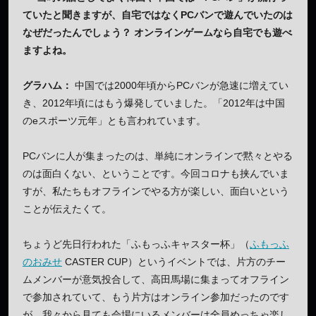
ていたと聞きますが、自宅ではなくPCバンで遊んでいたのは
なぜだったんでしょう？ オンラインゲームなら自宅でも遊べ
ますよね。
グラハム：
中国では2000年頃からPCバンが急速に増えてい
き、2012年頃にはもう爆発していました。「2012年は中国
のeスポーツ元年」とも言われています。
PCバンに人が集まったのは、単純にオンラインで黙々とやる
のは面白くない、ということです。今回コロナも挟んでいま
すが、私たちもオフラインでやる方が楽しい、面白いという
ことが伝えたくて。
ちょうど先日行われた「ふもっふキャスター杯」（
ふもっふ
のおみせ
CASTER CUP）というイベントでは、片方のチー
ムメンバーが意気投合して、高田馬場に集まってオフライン
で参加されていて、もう片方はオンライン参加だったのです
が、我々から見ても会場にいるメンバーは全員めっちゃ楽し