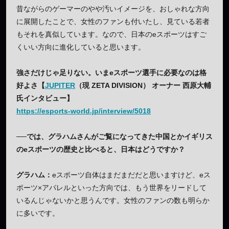
昔ながらのゲーマーのやや汚いイメージを、おしゃれな方向
に展開したことで、女性のファンも付いたし、見ている若者
もそれを真似しています。なので、日本のeスポーツはすご
くいい方向に進化していると思います。
強さだけじゃ足りない。いまeスポーツ選手に必要なのは格
好よさ【
JUPITER
（現 ZETA DIVISION） オーナー 西原大輔
氏インタビュー】
https://esports-world.jp/interview/5018
──では、グラハムさんがご覧になってきた中国とかイギリス
のeスポーツの歴史と比べると、日本はどうですか？
グラハム：
eスポーツ自体はまだまだだと思いますけど、eス
ポーツ×アパレルといった方向では、もう世界をリードして
いるんじゃないかと思うんです。女性のファンの数も明らか
に多いです。