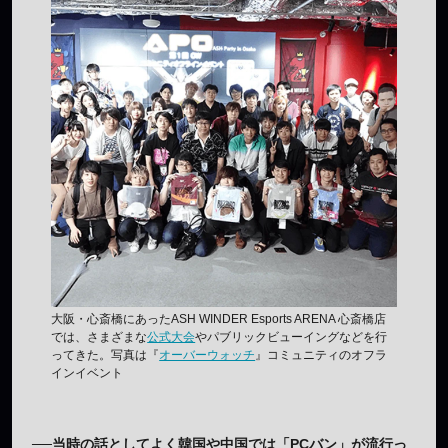
大阪・心斎橋にあったASH WINDER Esports ARENA 心斎橋店
では、さまざまな
公式大会
やパブリックビューイングなどを行
ってきた。写真は『
オーバーウォッチ
』コミュニティのオフラ
インイベント
──当時の話としてよく韓国や中国では「PCバン」が流行っ