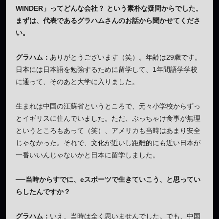
WINDER」ってどんな会社？ という素朴な疑問からでした。
まずは、代表であるグラハムさんのお話から聞かせてくださ
い。
グラハム：
ありがとうございます（笑）。年齢は29歳です。
日本には日本語を勉強するために留学して、1年間語学学校
に通って、そのあと大学に入りました。
生まれは中国の江蘇省というところで、元々小学校からずっ
とイギリスに住んでいました。ただ、ぶっちゃけ食事が無理
というところもあって（笑）、アメリカも当時はあまり安全
じゃなかった。それで、文化が近いし距離的にも近い日本が
一番いいんじゃないかと日本に留学しました。
──当時からすでに、eスポーツで生きていこう、と思ってい
らしたんですか？
グラハム：
いえ、当時は全く思いませんでした。でも、中国