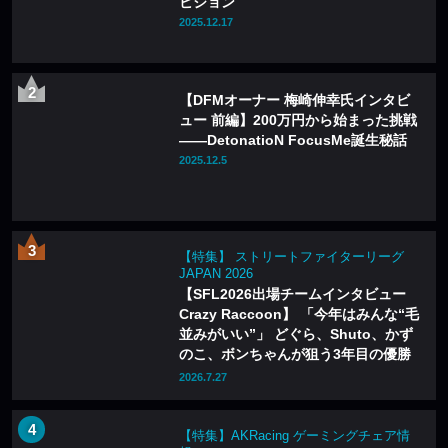
ビジョン
2025.12.17
【DFMオーナー 梅崎伸幸氏インタビ
ュー 前編】200万円から始まった挑戦
——DetonatioN FocusMe誕生秘話
2025.12.5
【特集】 ストリートファイターリーグ
JAPAN 2026
【SFL2026出場チームインタビュー
Crazy Raccoon】 「今年はみんな“毛
並みがいい”」 どぐら、Shuto、かず
のこ、ボンちゃんが狙う3年目の優勝
のカギとは
2026.7.27
【特集】AKRacing ゲーミングチェア情