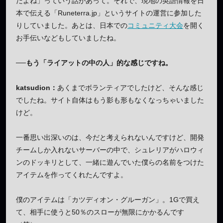
だよね」っていう話があって。それで、現地の英語情報を日
本で伝える「Runeterra.jp」というサイトの運営に参加した
りしていました。あとは、日本での
コミュニティ大会
を開く
お手伝いなどもしていましたね。
──もう「ライアットの中の人」的な感じですね。
katsudion：
あくまでボランティアでしたけど、そんな感じ
でしたね。サイト自体はもう影も形もなくなっちゃいました
けど。
一番思い出深いのは、今だと考えられないんですけど、開発
チームしか入れないサーバーの中で、シュレリアがハロウィ
ンのドッキリとして、一緒に遊んでいた僕らの名前をつけた
アイテムを作ってくれたんですよ。
僕のアイテムは「カツディオン・グルーガン」。1Gで買え
て、相手に使うと50％のスローが無限にかかるんです