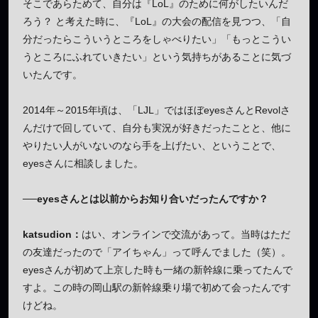
そこであらためて、自分は『LoL』のために何がしたいんだ
ろう？ と考えた時に、『LoL』の大会の配信を見つつ、「自
分だったらこういうところをしゃべりたい」「もっとこうい
うところにふれていきたい」という気持ちがあることに気づ
いたんです。
2014年～2015年頃は、「LJL」ではほぼeyesさんとRevolさ
んだけで回していて、自分も実況が好きだったことと、他に
やりたい人がいないのなら手を上げたい、ということで、
eyesさんに相談しました。
──eyesさんとは以前からお知り合いだったんですか？
katsudion：
はい、オンラインで交流があって。当時はただ
の友達だったので「アイちゃん」って呼んでました（笑）。
eyesさんが初めて上京した時も一緒の新幹線に乗ってたんで
すよ。この時の岡山駅の新幹線乗り場で初めて会ったんです
けどね。