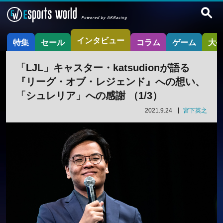
インタビュー
特集
セール
コラム
ゲーム
大
「LJL」キャスター・katsudionが語る
『リーグ・オブ・レジェンド』への想い、
「シュレリア」への感謝 （1/3）
2021.9.24
宮下英之