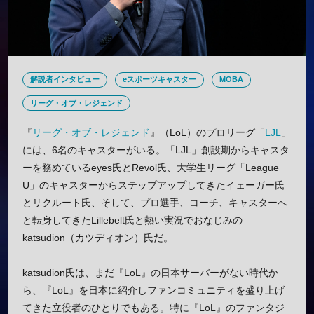
解説者インタビュー
eスポーツキャスター
MOBA
リーグ・オブ・レジェンド
『
リーグ・オブ・レジェンド
』（LoL）のプロリーグ「
LJL
」
には、6名のキャスターがいる。「LJL」創設期からキャスタ
ーを務めているeyes氏とRevol氏、大学生リーグ「League
U」のキャスターからステップアップしてきたイェーガー氏
とリクルート氏、そして、プロ選手、コーチ、キャスターへ
と転身してきたLillebelt氏と熱い実況でおなじみの
katsudion（カツディオン）氏だ。
katsudion氏は、まだ『LoL』の日本サーバーがない時代か
ら、『LoL』を日本に紹介しファンコミュニティを盛り上げ
てきた立役者のひとりでもある。特に『LoL』のファンタジ