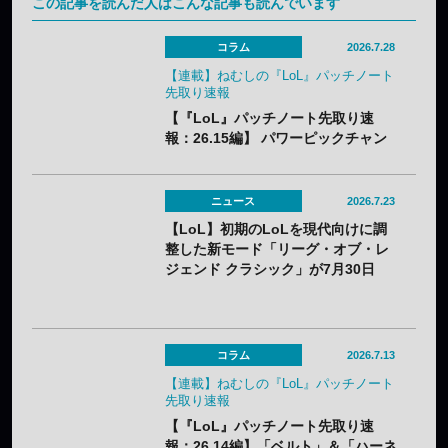
この記事を読んだ人はこんな記事も読んでいます
コラム
2026.7.28
【連載】ねむしの『LoL』パッチノート
先取り速報
【『LoL』パッチノート先取り速
報：26.15編】 パワーピックチャン
ピオンに加え、「なんでも屋」がつ
いにナーフ。「バスティオンブレイ
カー」はやり過ぎバフでメタアイテ
ニュース
2026.7.23
ム必至？
【LoL】初期のLoLを現代向けに調
整した新モード「リーグ・オブ・レ
ジェンド クラシック」が7月30日
（木）実装——2013年シーズン3ベ
ースでクラシックチャンピオン60体
が登場
コラム
2026.7.13
【連載】ねむしの『LoL』パッチノート
先取り速報
【『LoL』パッチノート先取り速
報：26.14編】「ベルト」＆「ハーネ