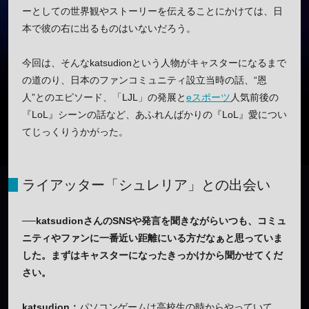
ーとしての世界観やストーリーを伝えることにかけては、日
本で彼の右に出るものはいないだろう。
今回は、そんなkatsudionという人物がキャスターになるまで
の道のり、日本のファンコミュニティ設立当時の話、“恩
人”とのエピソード、「LJL」の発展と
eスポーツ
人気前後の
『LoL』シーンの話など、あふれんばかりの『LoL』愛につい
てじっくりうかがった。
ライアッター「シュレリア」との出会い
──katsudionさんのSNSや発言を聞きながらいつも、コミュ
ニティやファンに一番近い距離にいる方だなぁと思っていま
した。まずはキャスターになったきっかけから聞かせてくだ
さい。
katsudion：
パソコンゲームは高校生の時からやっていて、