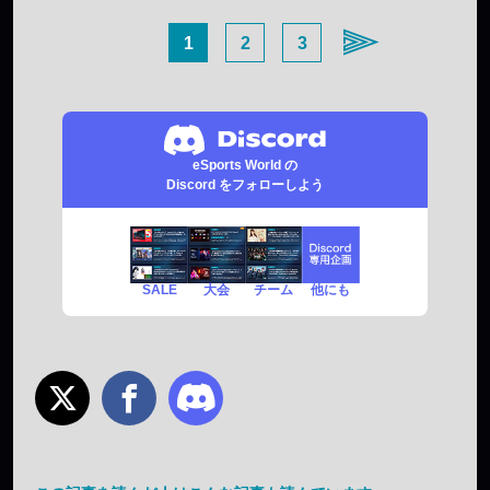
1
2
3
eSports World の
Discord をフォローしよう
SALE
チーム
他にも
大会