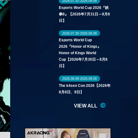
2026.07.31-2026.08.08
Esports World Cup 2026『鉄
拳8』【2026年7月31日～8月8
日】
2026.07.30-2026.08.08
Esports World Cup
2026『Honor of Kings』
Honor of Kings World
Cup【2026年7月30日～8月8
日】
2026.08.08-2026.08.09
The k4sen Con 2026【2026年
8月8日、9日】
VIEW ALL