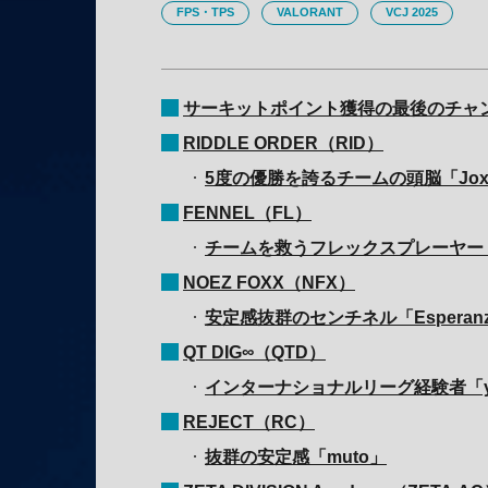
FPS・TPS
VALORANT
VCJ 2025
サーキットポイント獲得の最後のチャンスと
RIDDLE ORDER（RID）
5度の優勝を誇るチームの頭脳「Jox
FENNEL（FL）
チームを救うフレックスプレーヤー「
NOEZ FOXX（NFX）
安定感抜群のセンチネル「Esperan
QT DIG∞（QTD）
インターナショナルリーグ経験者「yu
REJECT（RC）
抜群の安定感「muto」