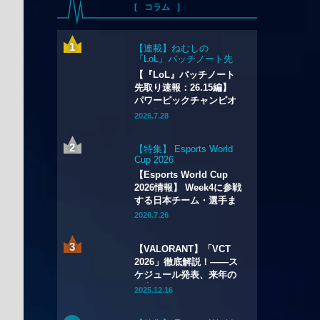
コラム
【連載】ねむしの
『LoL』パッチノート先
取り速報
【『LoL』パッチノート
先取り速報：26.15編】
パワーピックチャンピオ
ンに加え、「なんでも
2026.7.28
屋」がついにナーフ。
「バスティオンブレイカ
【特集】 Esports World
ー」はやり過ぎバフでメ
Cup 2026
タアイテム必至？
【Esports World Cup
2026情報】 Week4に参戦
する日本チーム・選手ま
とめ
2026.7.26
【VALORANT】「VCT
2026」徹底解説！——ス
ケジュール発表、来年の
最高峰リーグ全貌が明ら
2025.12.16
かに。試合数の大幅増加
や新システムの導入も