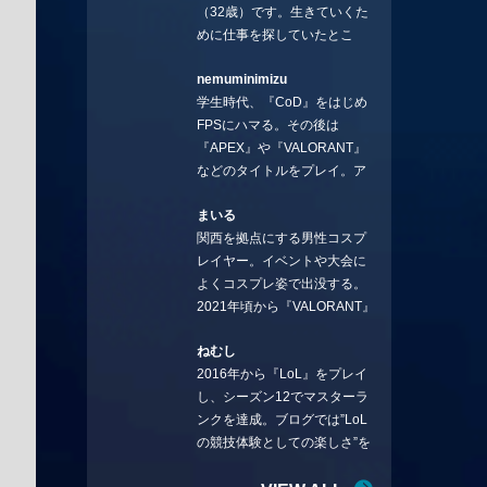
（32歳）です。生きていくた
めに仕事を探していたとこ
ろ、編集の方に拾ってもらい
nemuminimizu
コラムを連載させてもらえる
学生時代、『CoD』をはじめ
ことになりました。言いたい
FPSにハマる。その後は
ことを言っていきます。X：
『APEX』や『VALORANT』
https://x.com/stormKUBO
などのタイトルをプレイ。ア
YouTube：
ーティストの楽曲や企業用
https://www.youtube.com/@sto
まいる
BGMなどを手掛ける作曲家と
rmKUBO
関西を拠点にする男性コスプ
フリーランスのライターの二
レイヤー。イベントや大会に
足の草鞋を履いて幅広く活動
よくコスプレ姿で出没する。
中。無類のラーメン好き！
2021年頃から『VALORANT』
Twitter:@ongakucas
にハマり、競技シーンを追い
ねむし
続ける。現在の推しチームは
2016年から『LoL』をプレイ
「CREST GAMING」。X：
し、シーズン12でマスターラ
@mlunias（Photo by
ンクを達成。ブログでは”LoL
Subaru.F.）
の競技体験としての楽しさ”を
テーマに情報を発信中。ニダ