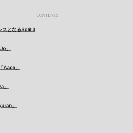
なるSplit 3
Jo」
Aace」
za」
ran」