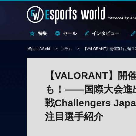
特集
セール
インタビュー
eSports World
コラム
【VALORANT】開催直前で選手不
【VALORANT】
も！——国際大会進
戦Challengers Jap
注目選手紹介