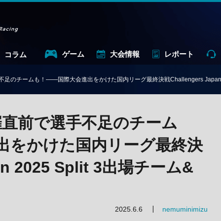
ゲーム
大会情報
レポート
コラム
足のチームも！——国際大会進出をかけた国内リーグ最終決戦Challengers Japan 2
開催直前で選手不足のチーム
出をかけた国内リーグ最終決
an 2025 Split 3出場チーム&
2025.6.6
nemuminimizu