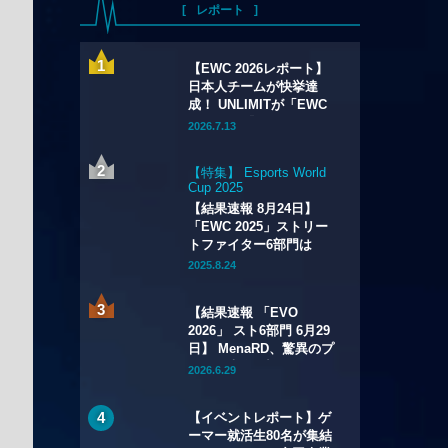
レポート
【EWC 2026レポート】
日本人チームが快挙達
成！ UNLIMITが「EWC
2026」の『Apex
2026.7.13
Legends』部門で初優
勝！
【特集】 Esports World
Cup 2025
【結果速報 8月24日】
「EWC 2025」ストリー
トファイター6部門は
Xiaohaiが2連覇！
2025.8.24
「CAPCOM CUP 12」出
場権も獲得
【結果速報 「EVO
2026」 スト6部門 6月29
日】 MenaRD、驚異のプ
レミア大会2連覇！
2026.6.29
Riddle｜重松は準優勝＆
「CC13」「EWC」出場
【イベントレポート】ゲ
権獲得と大健闘！
ーマー就活生80名が集結