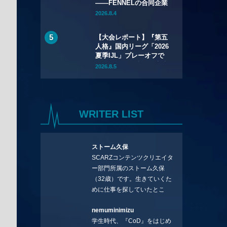
——FENNELの合同企業
説明会「GCEXPO 2026
2026.8.4
in Okayama」が7月12日
（日）開催
【大会レポート】『第五
人格』国内リーグ「2026
夏季IJL」プレーオフで
REJECTが優勝——決勝
2026.8.5
でSCARZを3-0で下す
WRITER LIST
ストーム久保
SCARZコンテンツクリエイタ
ー部門所属のストーム久保
（32歳）です。生きていくた
めに仕事を探していたとこ
ろ、編集の方に拾ってもらい
nemuminimizu
コラムを連載させてもらえる
学生時代、『CoD』をはじめ
ことになりました。言いたい