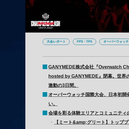
大会レポート
FPS・TPS
オーバーウォッチ
GANYMEDE株式会社『Overwatch Cha
hosted by GANYMEDE』閉幕。
激動の3日間。
オーバーウォッチ国際大会、日本初開
い。
会場を彩る体験エリアとコミュニティ
【ミート&amp;グリート】トップ