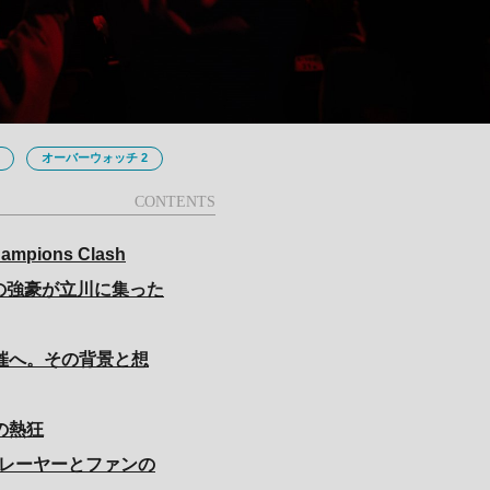
オーバーウォッチ 2
mpions Clash
世界の強豪が立川に集った
催へ。その背景と想
の熱狂
プレーヤーとファンの