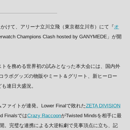
日）にかけて、アリーナ立川立飛（東京都立川市）にて『
オ
ch Champions Clash hosted by GANYMEDE」が開
ストを務める世界初の試みとなった本大会には、国内外
限定コラボグッズの物販やミート＆グリート、新ヒーロー
ども連日大盛況。
イトが連発。Lower Finalで敗れた
ZETA DIVISION
Finalsでは
Crazy Raccoon
がTwisted Mindsを相手に最
展開。完璧な連携による大逆転劇で見事頂点に立ち、記