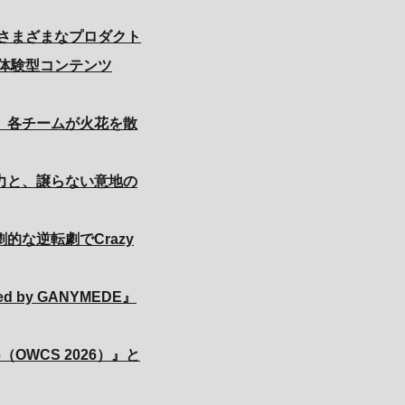
さまざまなプロダクト
体験型コンテンツ
激突、各チームが火花を散
修正力と、譲らない意地の
。劇的な逆転劇でCrazy
sted by GANYMEDE』
2026（OWCS 2026）』と