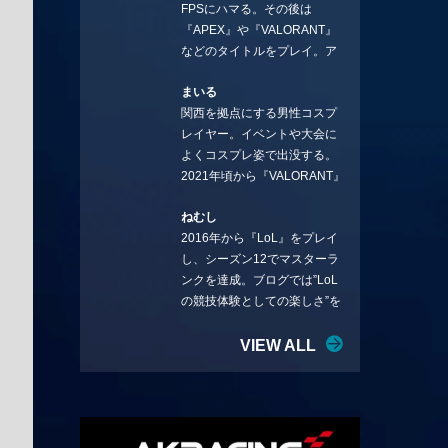
FPSにハマる。その後は
ことを言っていきます。X：
『APEX』や『VALORANT』
https://x.com/stormKUBO
などのタイトルをプレイ。ア
YouTube：
ーティストの楽曲や企業用
https://www.youtube.com/@sto
まいる
BGMなどを手掛ける作曲家と
rmKUBO
関西を拠点にする男性コスプ
フリーランスのライターの二
レイヤー。イベントや大会に
足の草鞋を履いて幅広く活動
よくコスプレ姿で出没する。
中。無類のラーメン好き！
2021年頃から『VALORANT』
Twitter:@ongakucas
にハマり、競技シーンを追い
ねむし
続ける。現在の推しチームは
2016年から『LoL』をプレイ
「CREST GAMING」。X：
し、シーズン12でマスターラ
@mlunias（Photo by
ンクを達成。ブログでは”LoL
Subaru.F.）
の競技体験としての楽しさ”を
テーマに情報を発信中。ニダ
リーを愛し、元ADCメイン
VIEW ALL
で、現在はMIDサイラスをメイ
ンにする変な経歴を持つ。
Twitter：@nemshifn ブログ：
nemumemo.com