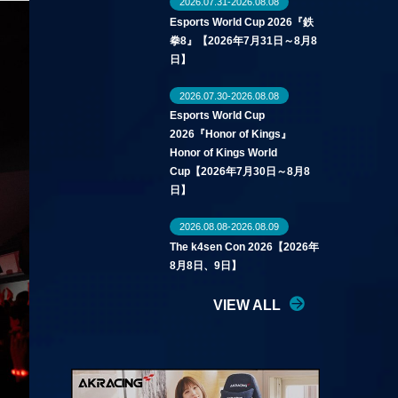
2026.07.31-2026.08.08
Esports World Cup 2026『鉄
拳8』【2026年7月31日～8月8
日】
2026.07.30-2026.08.08
Esports World Cup
2026『Honor of Kings』
Honor of Kings World
Cup【2026年7月30日～8月8
日】
2026.08.08-2026.08.09
The k4sen Con 2026【2026年
8月8日、9日】
VIEW ALL