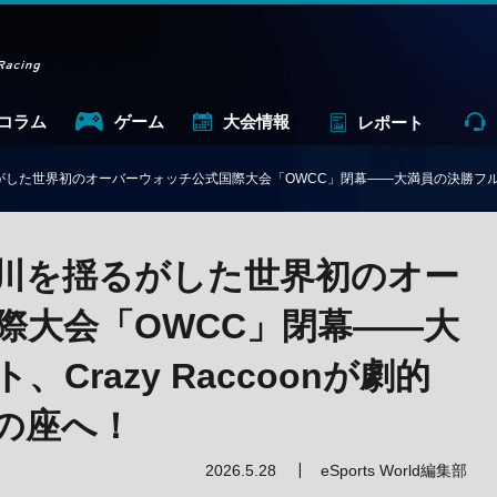
コラム
ゲーム
大会情報
レポート
した世界初のオーバーウォッチ公式国際大会「OWCC」閉幕——大満員の決勝フルセット
川を揺るがした世界初のオー
際大会「OWCC」閉幕——大
Crazy Raccoonが劇的
の座へ！
2026.5.28
eSports World編集部