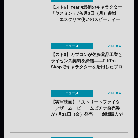
【スト6】Year 4最初のキャラクター
「ヤスミン」が8月3日（月）参戦
——エスクリマ使いのスピーディー
な接近戦キャラ
ニュース
2026.8.4
【スト6】カプコンが佐藤薬品工業と
ライセンス契約を締結——TikTok
Shopでキャラクターを活用したプロ
モーションを展開
ニュース
2026.8.4
【実写映画】「ストリートファイタ
ー／ザ・ムービー」ムビチケ前売券
が7月31日（金）発売——劇場購入で
オリジナルステッカー2種セットの特
典も