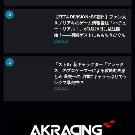
【ZETA DIVISION×BS朝日】ファン太
＆ノリアキのゲーム情報番組「○○チュ
ートリアル！」が3月29日に放送開
始！——初回ゲストにももち＆ひぐち
が登場
2026.3.24
『スト6』新キャラクター「アレック
ス」のプロゲーマーによる攻略動画ま
とめ 過去一の“詐欺”キャラっぷりでラ
ンクマ暴走中!?
2026.3.24