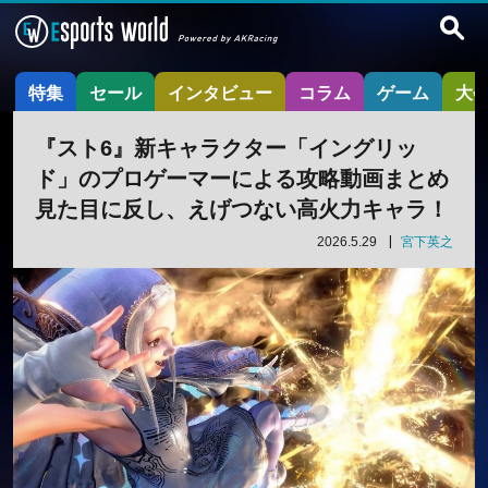
特集
セール
インタビュー
コラム
ゲーム
大
『スト6』新キャラクター「イングリッ
ド」のプロゲーマーによる攻略動画まとめ
見た目に反し、えげつない高火力キャラ！
2026.5.29
宮下英之