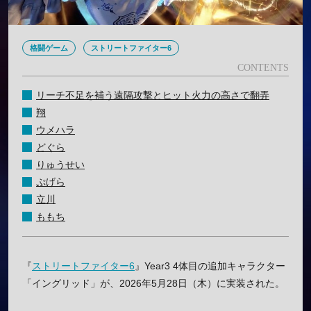
格闘ゲーム
ストリートファイター6
リーチ不足を補う遠隔攻撃とヒット火力の高さで翻弄
翔
ウメハラ
どぐら
りゅうせい
ぷげら
立川
ももち
『
ストリートファイター6
』Year3 4体目の追加キャラクター
「イングリッド」が、2026年5月28日（木）に実装された。