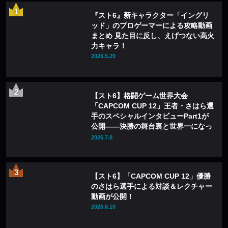
『スト6』新キャラクター「イングリ
ッド」のプロゲーマーによる攻略動画
まとめ 見た目に反し、えげつない高火
力キャラ！
2026.5.29
【スト6】格闘ゲーム世界大会
「CAPCOM CUP 12」王者・さはら選
手のスペシャルインタビューPart1が
公開——決勝の舞台裏と世界一になっ
て変わったこと
2026.7.8
【スト6】「CAPCOM CUP 12」優勝
のさはら選手による対談＆レクチャー
動画が公開！
2026.6.10