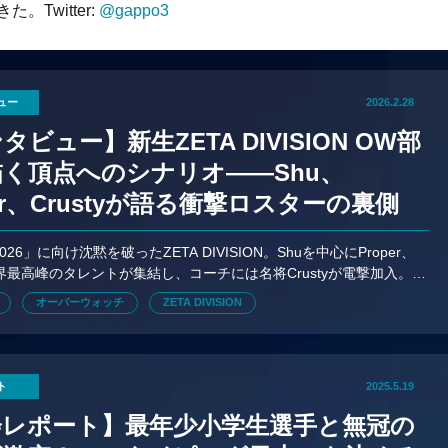
。Twitter:
@gappo3
ュー
2026.2.28
タビュー】新生ZETA DIVISION OW部
く頂点へのシナリオ——Shu、
nar、Crustyが語る衝撃ロスターの裏側
2026」に向け沈黙を破ったZETA DIVISION。Shuを中心にProper、
tら世界最高峰のタレントが集結し、コーチには名将Crustyが電撃加入。新
の戦略と優勝への覚悟を独占取材
オーバーウォッチ
ZETA DIVISION
ト
2025.5.19
会レポート】最年少小学生選手と無冠の