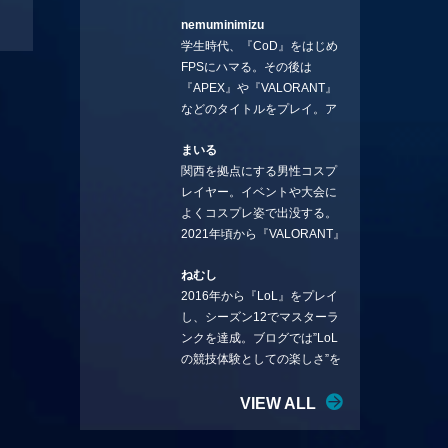
ろ、編集の方に拾ってもらい
nemuminimizu
コラムを連載させてもらえる
学生時代、『CoD』をはじめ
ことになりました。言いたい
FPSにハマる。その後は
ことを言っていきます。X：
『APEX』や『VALORANT』
https://x.com/stormKUBO
などのタイトルをプレイ。ア
YouTube：
ーティストの楽曲や企業用
https://www.youtube.com/@sto
まいる
BGMなどを手掛ける作曲家と
rmKUBO
関西を拠点にする男性コスプ
フリーランスのライターの二
レイヤー。イベントや大会に
足の草鞋を履いて幅広く活動
よくコスプレ姿で出没する。
中。無類のラーメン好き！
2021年頃から『VALORANT』
Twitter:@ongakucas
にハマり、競技シーンを追い
ねむし
続ける。現在の推しチームは
2016年から『LoL』をプレイ
「CREST GAMING」。X：
し、シーズン12でマスターラ
@mlunias（Photo by
ンクを達成。ブログでは”LoL
Subaru.F.）
の競技体験としての楽しさ”を
テーマに情報を発信中。ニダ
リーを愛し、元ADCメイン
VIEW ALL
で、現在はMIDサイラスをメイ
ンにする変な経歴を持つ。