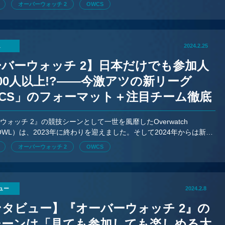
オーバーウォッチ 2
OWCS
ム
2024.2.25
バーウォッチ 2】日本だけでも参加人
00人以上!?——今激アツの新リーグ
WCS」のフォーマット＋注目チーム徹底
ウォッチ 2』の競技シーンとして一世を風靡したOverwatch
e（OWL）は、2023年に終わりを迎えました。そして2024年からは新た
シーンを再構築することをBlizzardは宣言して
オーバーウォッチ 2
OWCS
ュー
2024.2.8
ンタビュー】『オーバーウォッチ 2』の
シーンは「見ても参加しても楽しめる大