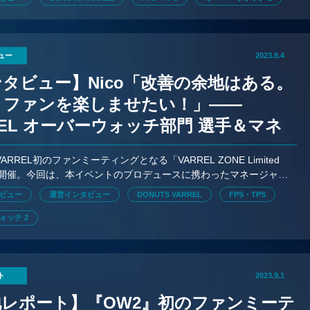
ュー
2023.9.4
タビュー】Nico「改善の余地はある。
とファンを楽しませたい！」——
REL オーバーウォッチ部門 選手＆マネ
ャーが語るファンミの重要性
 VARREL初のファンミーティングとなる「VARREL ZONE Limited
2」を開催。今回は、本イベントのプロデュースに携わったマネージャー
んとNico選手のインタビューをお届け
ビュー
運営インタビュー
DONUTS VARREL
FPS・TPS
ォッチ 2
ト
2023.9.1
地レポート】『OW2』初のファンミーテ