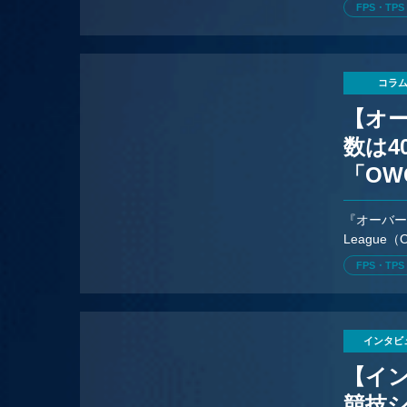
FPS・TPS
コラ
【オー
数は4
「O
解説
『オーバー
Leagu
な形で競技
FPS・TPS
インタビ
【イ
競技