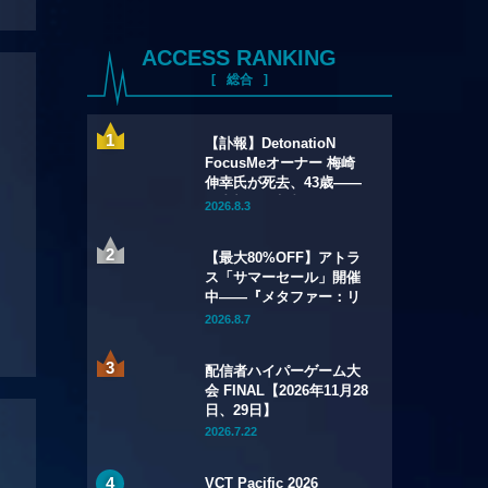
ACCESS RANKING
総合
【訃報】DetonatioN
FocusMeオーナー 梅崎
伸幸氏が死去、43歳——
国内初の給与制eスポーツ
2026.8.3
チームの創設者
【最大80%OFF】アトラ
ス「サマーセール」開催
中——『メタファー：リ
ファンタジオ』デジタル
2026.8.7
豪華版が60%OFFに
配信者ハイパーゲーム大
会 FINAL【2026年11月28
日、29日】
2026.7.22
VCT Pacific 2026