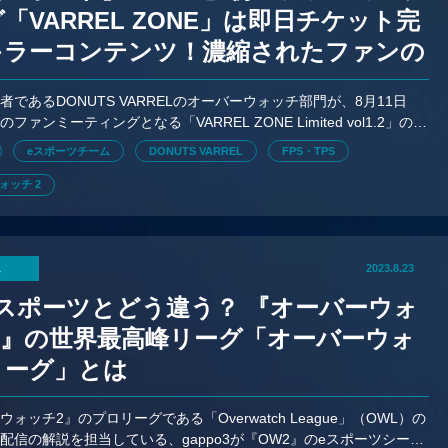
「VARREL ZONE」は即日チケット完
キラーコンテンツ！濃縮されたファンの
に応えきった濃厚イベントをレポート
者であるDONUTS VARRELのオーバーウォッチ部門が、8月11日
ファンミーティングとなる「VARREL ZONE Limited vol1.2」の現
トをお届け！
eスポーツチーム
DONUTS VARREL
FPS・TPS
ォッチ 2
ム
2023.8.23
eスポーツとどう違う？ 『オーバーウォ
2』の世界最高峰リーグ「オーバーウォ
リーグ」とは
ォッチ2』のプロリーグである「Overwatch League」（OWL）の
配信の解説を担当している、gappo3が『OW2』のeスポーツシーン