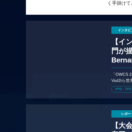
く手掛けてきた
インタビ
【イン
門が描
Ber
「OWCS 
Viol2
生ZETA
FPS・TPS
レポー
【大