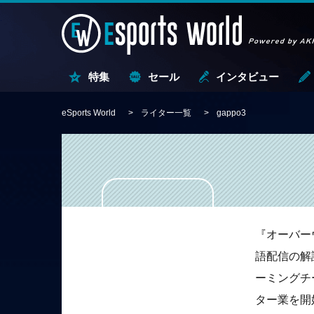
特集
セール
インタビュー
eSports World
ライター一覧
gappo3
『オーバーウ
語配信の解
ーミングチー
ター業を開