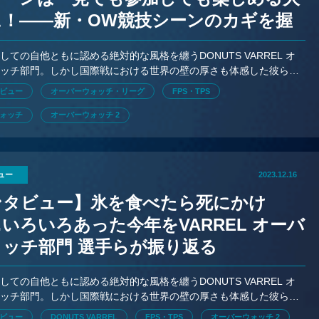
に！——新・OW競技シーンのカギを握
G JAPAN社長にインタビュー
しての自他ともに認める絶対的な風格を纏うDONUTS VARREL オ
ォッチ部門。しかし国際戦における世界の壁の厚さも体感した彼らは
うのか——。
ビュー
オーバーウォッチ・リーグ
FPS・TPS
ォッチ
オーバーウォッチ 2
ュー
2023.12.16
ンタビュー】氷を食べたら死にかけ
いろいろあった今年をVARREL オーバ
ォッチ部門 選手らが振り返る
しての自他ともに認める絶対的な風格を纏うDONUTS VARREL オ
ォッチ部門。しかし国際戦における世界の壁の厚さも体感した彼らは
うのか——。
ビュー
DONUTS VARREL
FPS・TPS
オーバーウォッチ 2