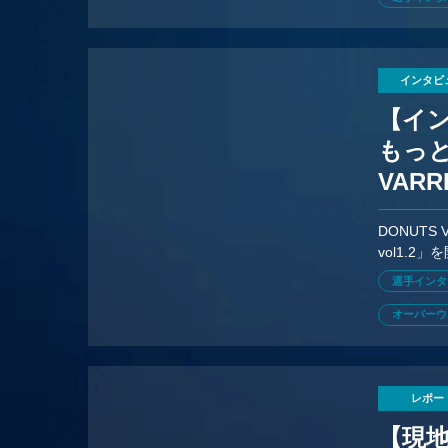
インタビ
【イン
もっ
VAR
ージ
DONUTS
vol1.
の大久保さ
選手インタ
オーバーウ
レポー
【現