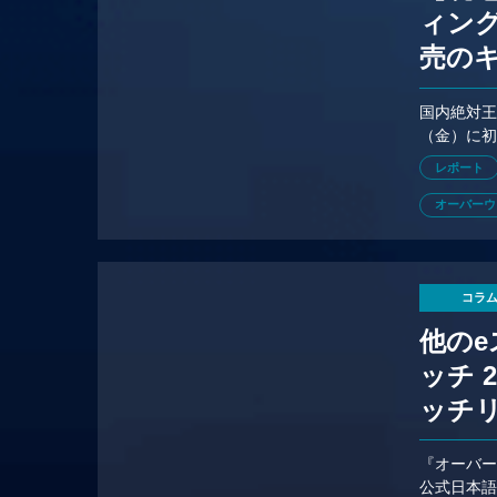
ィング
売の
想い
国内絶対王
（金）に初の
地レポー
レポート
オーバーウ
コラ
他の
ッチ 
ッチ
『オーバーウ
公式日本語