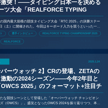
が激突！——タイピング日本一を決める
ーツ大会「REALFORCE TYPING
PIONSHIP 2025」
内最大規模の競技タイピング大会「RTC 2025」の決勝ステー
6日（土）に開催された。今回はキーボード入力を競うといった一風
スポーツ大会の現地レポートをお届け。
ト
選手インタビュー
REALFORCE TYPING CHAMPIONSHIP 2025
REALFORCE
ム
2025.1.24
バーウォッチ 2】CRの登場、ZETAの
激動の2024シーズン——今年2年目と
OWCS 2025」のフォーマット+注目チ
を一挙公開
たな競技シーンとして登場した「オーバーウォッチ チャンピオン
ズ（OWCS）」。盛況となったOWCS 2024を振り返りつつ、本年
CS 2025の概要も紹介していこうと思います。