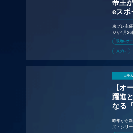
帝王
eスポ
CHAM
東プレ主催の国
ジが4月2
変わったe
現地レポー
東プレ
コラ
【オー
躍進と
なる「
ーム
昨年から新
ズ・シリー
を担うOW