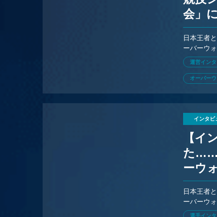
会」
るWD
日本王者と
ーバーウ
今何を思
運営インタ
オーバーウ
インタビ
【イ
た……
ーウ
日本王者と
ーバーウ
今何を思
選手インタ