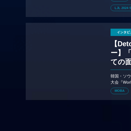
LJL 2024 S
インタビ
【Det
ー】「
ての
韓国・ソウ
大会『Wor
図、チー
MOBA