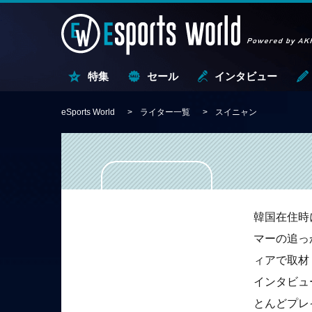
特集
セール
インタビュー
eSports World
ライター一覧
スイニャン
韓国在住時にe
マーの追っ
ィアで取材
インタビュ
とんどプレ