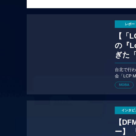
レポー
【「L
の『L
ぎた「
台北で行わ
会「LCP 
なったオ
MOBA
インタビ
【DF
ー】