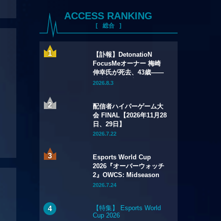
ACCESS RANKING
総合
【訃報】DetonatioN
FocusMeオーナー 梅崎
伸幸氏が死去、43歳——
国内初の給与制eスポーツ
2026.8.3
チームの創設者
配信者ハイパーゲーム大
会 FINAL【2026年11月28
日、29日】
2026.7.22
Esports World Cup
2026『オーバーウォッチ
2』OWCS: Midseason
Championship【2026年
2026.7.24
7月29日～8月2日】
【特集】 Esports World
Cup 2026