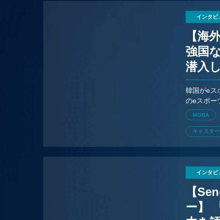
インタビ
【海外
強国な
潜入
韓国がeス
のeスポー
『VALO
MOBA
した。
キャスター
インタビ
【Sen
ー】 