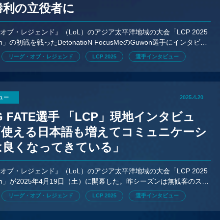
勝利の立役者に
オブ・レジェンド』（LoL）のアジア太平洋地域の大会「LCP 2025
son」の初戦を戦ったDetonatioN FocusMeのGuwon選手にインタビュ
リーグ・オブ・レジェンド
LCP 2025
選手インタビュー
ュー
2025.4.20
G FATE選手 「LCP」現地インタビュ
「使える日本語も増えてコミュニケーシ
は良くなってきている」
オブ・レジェンド』（LoL）のアジア太平洋地域の大会「LCP 2025
ason」が2025年4月19日（土）に開幕した。昨シーズンは無観客のスタ
が行われていたが、今シーズンからは「LCP
リーグ・オブ・レジェンド
LCP 2025
選手インタビュー