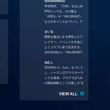
nemuminimizu
コラムを連載させてもらえる
学生時代、『CoD』をはじめ
ことになりました。言いたい
FPSにハマる。その後は
ことを言っていきます。X：
『APEX』や『VALORANT』
https://x.com/stormKUBO
などのタイトルをプレイ。ア
YouTube：
ーティストの楽曲や企業用
https://www.youtube.com/@sto
まいる
BGMなどを手掛ける作曲家と
rmKUBO
関西を拠点にする男性コスプ
フリーランスのライターの二
レイヤー。イベントや大会に
足の草鞋を履いて幅広く活動
よくコスプレ姿で出没する。
中。無類のラーメン好き！
2021年頃から『VALORANT』
Twitter:@ongakucas
にハマり、競技シーンを追い
ねむし
続ける。現在の推しチームは
2016年から『LoL』をプレイ
「CREST GAMING」。X：
し、シーズン12でマスターラ
@mlunias（Photo by
ンクを達成。ブログでは”LoL
Subaru.F.）
の競技体験としての楽しさ”を
テーマに情報を発信中。ニダ
リーを愛し、元ADCメイン
VIEW ALL
で、現在はMIDサイラスをメイ
ンにする変な経歴を持つ。
Twitter：@nemshifn ブログ：