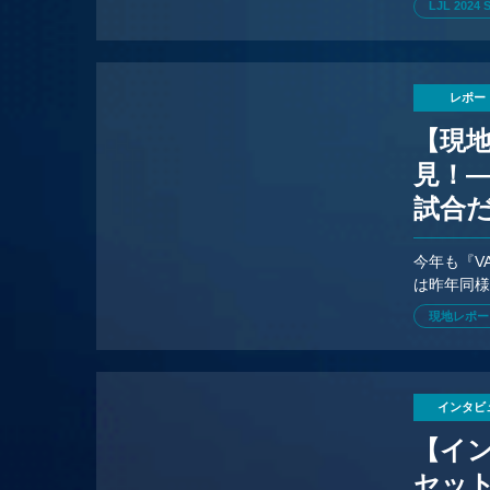
LJL 2024 
レポー
【現
見！——
試合
今年も『VA
は昨年同
はSangam
現地レポー
インタビ
【イン
セッ