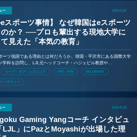
ュー
2025.4.11
eスポーツ事情】 なぜ韓国はeスポーツ
のか？ ──プロも輩出する現地大学に
して見えた「本気の教育」
ポーツ強国である理由とは何だろうか。韓国・平沢市にある国際大学
ツ学科を訪問し、LJL元ヘッドコーチ・ハジェピル教授や
RANT』プロリーグ現役キャスターのキムスヒョン教授、学生らを取材
リーグ・オブ・レジェンド
FPS・TPS
VALORANT
インタビュー
ュー
2024.8.22
goku Gaming Yangコーチ インタビュ
「LJL」にPazとMoyashiが出場した理