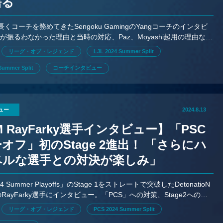
語る
長くコーチを務めてきたSengoku GamingのYangコーチのインタビ
が振るわなかった理由と当時の対応、Paz、Moyashi起用の理由など
に語ってくれた。
リーグ・オブ・レジェンド
LJL 2024 Summer Split
Summer Split
コーチインタビュー
ュー
2024.8.13
M RayFarky選手インタビュー】「PSC
オフ」初のStage 2進出！ 「さらにハ
ベルな選手との対決が楽しみ」
24 Summer Playoffs」のStage 1をストレートで突破したDetonatioN
eのRayFarky選手にインタビュー。「PCS」への対策、Stage2への意
聞いた。
リーグ・オブ・レジェンド
PCS 2024 Summer Split