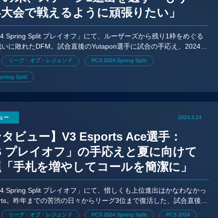
界大会で戦えるように頑張りたい」
024 Spring Split プレイオフ」にて、ルーザーズから残り1枠をめぐる
戦いに敗れたDFM。試合直後のYutapon選手に試合の手応え、2024シ
印象、夏に向けた課題をインタビュー
リーグ・オブ・レジェンド
PCS 2024 Spring Split
pring Split
ュー
2024.3.14
タビュー】V3 Esports Ace選手：
S プレイオフ」の手応えと夏に向けて
題「手札を増やしてコールを簡潔に」
024 Spring Split プレイオフ」にて、惜しくも上位進出はかなわなかっ
sports。昨年までの苦渋の日々からリーグ3位まで復活した、試合直後の
にインタビュー
リーグ・オブ・レジェンド
PCS 2024 Spring Split
PCS 2024