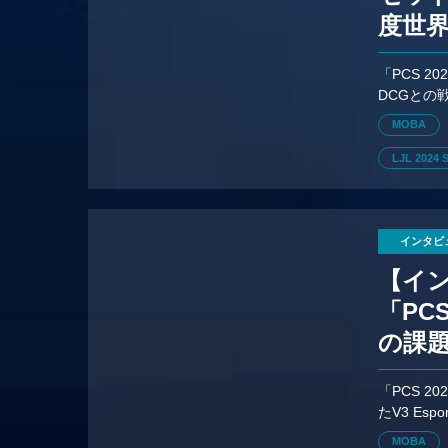
度世
「PCS 2
DCGとの
ーズンの
MOBA
LJL 2024 S
インタビ
【イン
「PC
の課
「PCS 2
たV3 E
Ace選手
MOBA