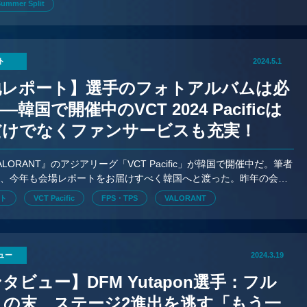
Summer Split
ト
2024.5.1
地レポート】選手のフォトアルバムは必
韓国で開催中のVCT 2024 Pacificは
だけでなくファンサービスも充実！
LORANT』のアジアリーグ「VCT Pacific」が韓国で開催中だ。筆者
様、今年も会場レポートをお届けすべく韓国へと渡った。昨年の会場
 afreeca Colosseumというeスポ
ト
VCT Pacific
FPS・TPS
VALORANT
ュー
2024.3.19
タビュー】DFM Yutapon選手：フル
トの末、ステージ2進出を逃す「もう一