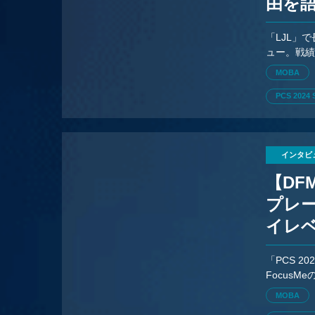
由を
「LJL」で
ュー。戦績
を赤裸々
MOBA
PCS 2024 
インタビ
【DF
プレー
イレ
「PCS 20
FocusM
気込みを
MOBA