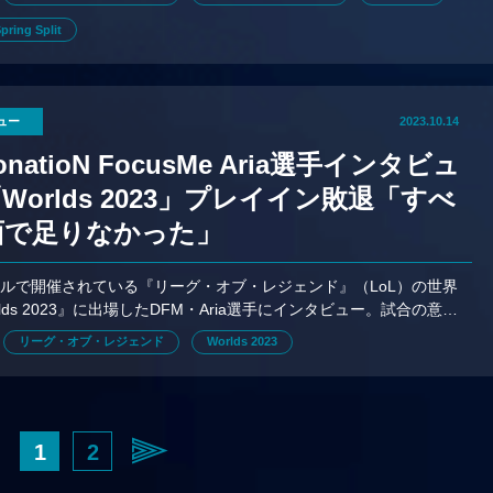
pring Split
ュー
2023.10.14
onatioN FocusMe Aria選手インタビュ
Worlds 2023」プレイイン敗退「すべ
面で足りなかった」
ルで開催されている『リーグ・オブ・レジェンド』（LoL）の世界
lds 2023』に出場したDFM・Aria選手にインタビュー。試合の意
ム、ファンへの想いを語る。
リーグ・オブ・レジェンド
Worlds 2023
1
2