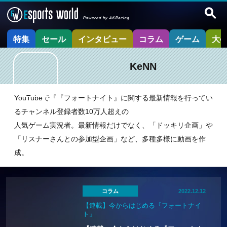
特集
セール
インタビュー
コラム
ゲーム
大
KeNN
YouTubeで『『フォートナイト』に関する最新情報を行ってい
るチャンネル登録者数10万人超えの
人気ゲーム実況者。最新情報だけでなく、「ドッキリ企画」や
「リスナーさんとの参加型企画」など、多種多様に動画を作
成。
コラム
2022.12.12
【連載】今からはじめる『フォートナイ
ト』