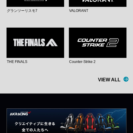
グランツーリスモ7
VALORANT
THE FINALS
Counter-Strike 2
VIEW ALL