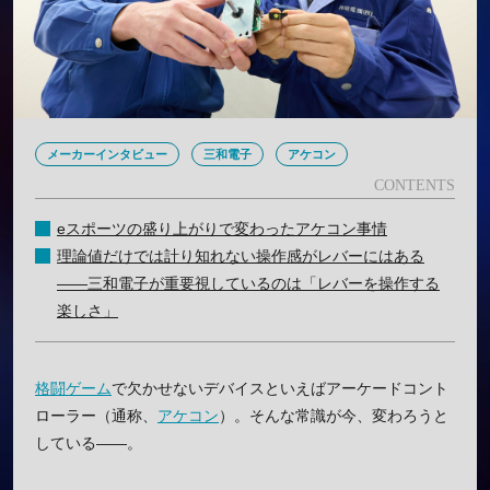
メーカーインタビュー
三和電子
アケコン
eスポーツの盛り上がりで変わったアケコン事情
理論値だけでは計り知れない操作感がレバーにはある
——三和電子が重要視しているのは「レバーを操作する
楽しさ」
格闘ゲーム
で欠かせないデバイスといえばアーケードコント
ローラー（通称、
アケコン
）。そんな常識が今、変わろうと
している——。