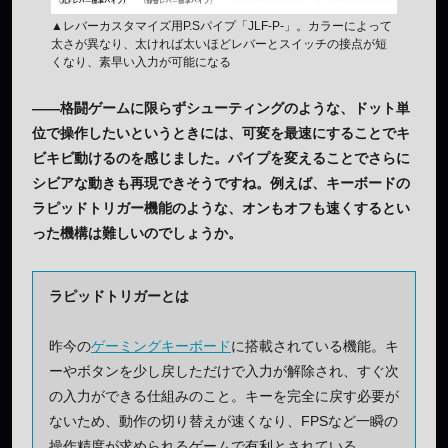
▲レバーカスタマイズ用P.Sパイプ「JLF-P-」。カラーによって
太さが異なり、太ければ太いほどレバーとスイッチの接点が短
くなり、素早い入力が可能になる
——格闘ゲームに限らずシューティングのような、ドット単
位で操作したいというときには、可変を最速にすることでキ
ビキビ動けるのを感じました。パイプを変えることでさらに
シビアな動きも再現できそうですね。例えば、キーボードの
ラピッドトリガー機能のような、オンもオフも速くするとい
った機構は難しいのでしょうか。
ラピッドトリガーとは
昨今の
ゲーミングキーボード
に搭載されている機能。キ
ーやボタンを少し戻しただけで入力が解除され、すぐ次
の入力ができる仕組みのこと。キーを完全に戻す必要が
ないため、動作の切り替えが速くなり、FPSなど一瞬の
操作精度が求められるゲームで有利とされている。