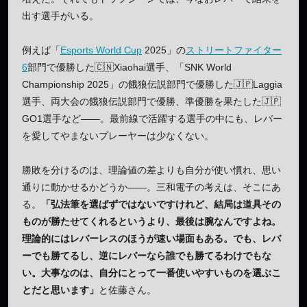
出す選手がいる。
例えば「
Esports World Cup
2025」の
ストリートファイター
6
部門で優勝した🇨🇳Xiaohai選手、「SNK World
Championship 2025」の餓狼伝説部門で優勝した🇯🇵Laggia
選手、両大会の餓狼伝説部門で優勝、準優勝を果たした🇯🇵
GO1選手など——。最前線で活躍する選手の中にも、レバー
を愛してやまないプレーヤーは少なくない。
勝敗を分けるのは、理論値の差よりも自分が使い慣れ、思い
通りに動かせるかどうか——。三和電子の考えは、そこにあ
る。
「弘法筆を選ばずではないですけれど、結局は道具その
ものが勝たせてくれるというより、最後は腕なんですよね。
理論的にはレバーレスのほうが速い場面もある。でも、レバ
ーでも勝てるし、逆にレバーなら誰でも勝てるわけでもな
い。大事なのは、自分にとって一番使いやすいものを選ぶこ
とだと思います」
と佐藤さん。