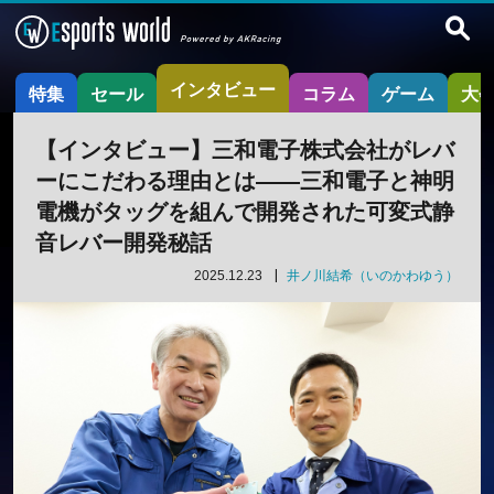
インタビュー
特集
セール
コラム
ゲーム
大
【インタビュー】三和電子株式会社がレバ
ーにこだわる理由とは——三和電子と神明
電機がタッグを組んで開発された可変式静
音レバー開発秘話
2025.12.23
井ノ川結希（いのかわゆう）