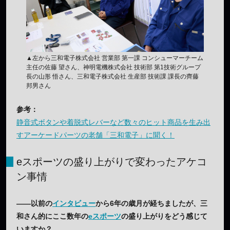
▲左から三和電子株式会社 営業部 第一課 コンシューマーチーム
主任の佐藤 望さん、神明電機株式会社 技術部 第1技術グループ
長の山形 悟さん、三和電子株式会社 生産部 技術課 課長の齊藤
邦男さん
参考：
静音式ボタンや着脱式レバーなど数々のヒット商品を生み出
すアーケードパーツの老舗「三和電子」に聞く！
eスポーツの盛り上がりで変わったアケコ
ン事情
——以前の
インタビュー
から6年の歳月が経ちましたが、三
和さん的にここ数年の
eスポーツ
の盛り上がりをどう感じて
いますか？