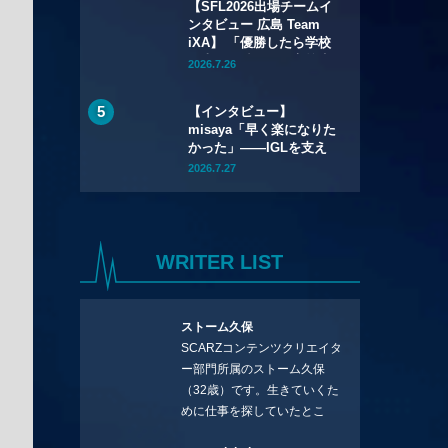
【SFL2026出場チームイ
ンタビュー 広島 Team
iXA】 「優勝したら学校
に上りを貼ろう」高校生
2026.7.26
リーガー・takepiと挑む
「SFL」
【インタビュー】
misaya「早く楽になりた
かった」——IGLを支え
たYuran、そして全員で
2026.7.27
つかんだQT DIG∞悲願の
日本一
WRITER LIST
ストーム久保
SCARZコンテンツクリエイタ
ー部門所属のストーム久保
（32歳）です。生きていくた
めに仕事を探していたとこ
ろ、編集の方に拾ってもらい