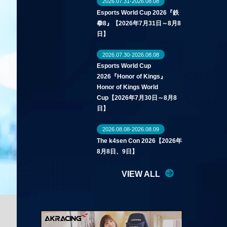
2026.07.31-2026.08.08
Esports World Cup 2026『鉄
拳8』【2026年7月31日～8月8
日】
2026.07.30-2026.08.08
Esports World Cup
2026『Honor of Kings』
Honor of Kings World
Cup【2026年7月30日～8月8
日】
2026.08.08-2026.08.09
The k4sen Con 2026【2026年
8月8日、9日】
VIEW ALL