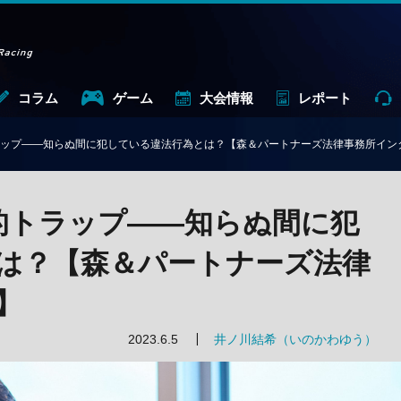
コラム
ゲーム
大会情報
レポート
ラップ——知らぬ間に犯している違法行為とは？【森＆パートナーズ法律事務所イン
的トラップ——知らぬ間に犯
は？【森＆パートナーズ法律
】
2023.6.5
井ノ川結希（いのかわゆう）