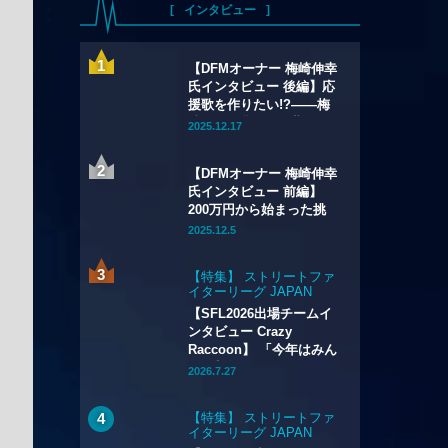
インタビュー
【DFMオーナー 梅崎伸幸
氏インタビュー 後編】応
援歌を作りたい!?——梅
崎ismが描く、次世代へ
2025.12.17
つなぐチームビジョン
【DFMオーナー 梅崎伸幸
氏インタビュー 前編】
200万円から始まった挑
戦——DetonatioN
2025.12.5
FocusMe誕生秘話
【特集】 ストリートファ
イターリーグ JAPAN
2026
【SFL2026出場チームイ
ンタビュー Crazy
Raccoon】 「今年はみん
な“毛並みがいい”」 どぐ
2026.7.27
ら、Shuto、かずのこ、
ボンちゃんが狙う3年目の
【特集】 ストリートファ
優勝のカギとは
イターリーグ JAPAN
2026