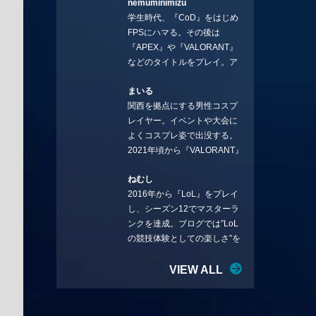
nemuminimizu
コラムを連載させてもらえる
学生時代、『CoD』をはじめ
ことになりました。言いたい
FPSにハマる。その後は
ことを言っていきます。X：
『APEX』や『VALORANT』
https://x.com/stormKUBO
などのタイトルをプレイ。ア
YouTube：
ーティストの楽曲や企業用
https://www.youtube.com/@sto
まいる
BGMなどを手掛ける作曲家と
rmKUBO
関西を拠点にする男性コスプ
フリーランスのライターの二
レイヤー。イベントや大会に
足の草鞋を履いて幅広く活動
よくコスプレ姿で出没する。
中。無類のラーメン好き！
2021年頃から『VALORANT』
Twitter:@ongakucas
にハマり、競技シーンを追い
ねむし
続ける。現在の推しチームは
2016年から『LoL』をプレイ
「CREST GAMING」。X：
し、シーズン12でマスターラ
@mlunias（Photo by
ンクを達成。ブログでは”LoL
Subaru.F.）
の競技体験としての楽しさ”を
テーマに情報を発信中。ニダ
リーを愛し、元ADCメイン
VIEW ALL
で、現在はMIDサイラスをメイ
ンにする変な経歴を持つ。
Twitter：@nemshifn ブログ：