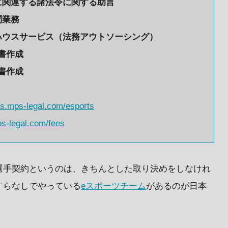
に関連する諸法令に関する助言
問業務
ハウスサービス（法務アウトソーシング）
書作成
書作成
rts.mps-legal.com/esports
ps-legal.com/fees
選手契約というのは、きちんとした取り決めをしなけれ
すらなしでやっている
eスポーツチーム
があるのが日本