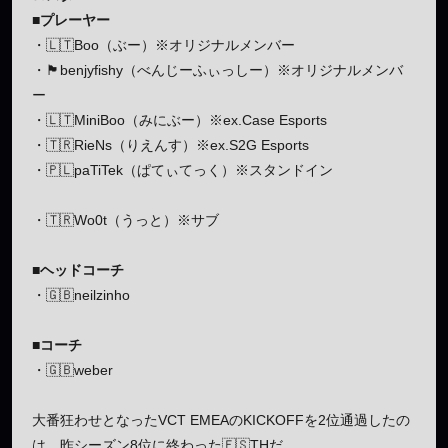
■プレーヤー
・🇱🇹Boo（ぶー）※オリジナルメンバー
・🏴󠁧󠁢󠁥󠁮󠁧󠁿benjyfishy（べんじーふぃっしー）※オリジナルメンバ
ー
・🇱🇹MiniBoo（みにぶー）※ex.Case Esports
・🇹🇷RieNs（りえんす）※ex.S2G Esports
・🇵🇱paTiTek（ぱてぃてっく）※スタンドイン
・🇹🇷Wo0t（うっと）※サブ
■ヘッドコーチ
・🇬🇧neilzinho
■コーチ
・🇬🇧weber
大番狂わせとなったVCT EMEAのKICKOFFを2位通過したの
は、昨シーズン8位に終わった🇪🇸THだ。