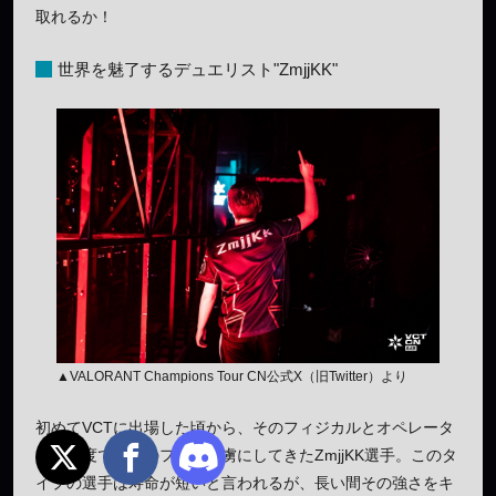
取れるか！
世界を魅了するデュエリスト"ZmjjKK"
▲VALORANT Champions Tour CN公式X（旧Twitter）より
初めてVCTに出場した頃から、そのフィジカルとオペレータ
ーの精度で多くのファンを虜にしてきたZmjjKK選手。このタ
イプの選手は寿命が短いと言われるが、長い間その強さをキ