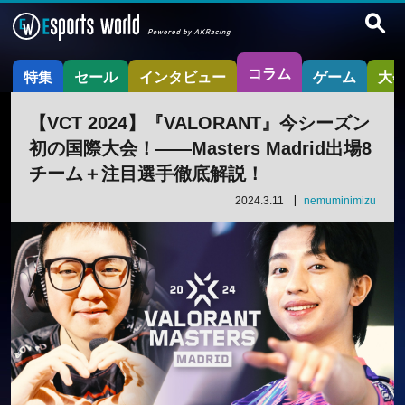
コラム
特集
セール
インタビュー
ゲーム
大
【VCT 2024】『VALORANT』今シーズン
初の国際大会！——Masters Madrid出場8
チーム＋注目選手徹底解説！
2024.3.11
nemuminimizu