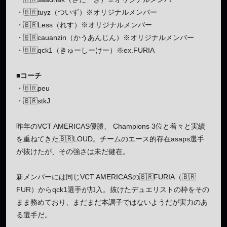
・🇧🇷tuyz（ついず）※オリジナルメンバー
・🇧🇷Less（れす）※オリジナルメンバー
・🇧🇷cauanzin（かうあんじん）※オリジナルメンバー
・🇧🇷qck1（きゅーしーけー）※ex.FURIA
■コーチ
・🇧🇷peu
・🇧🇷stkJ
昨年のVCT AMERICAS優勝、 Champions 3位と着々と実績
を重ねてきた🇧🇷LOUD。チームのエース的存在asaps選手
が抜けたが、その強さは未だ健在。
新メンバーには同じVCT AMERICASの🇧🇷FURIA（🇧🇷
FUR）からqck1選手が加入。抜けたデュエリストの枠をその
まま務めており、まだまだ本調子ではないようだが実力のあ
る選手だ。