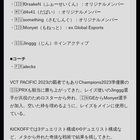
・🇮🇩f0rsakeN（ふぉーせいくん）：オリジナルメンバー
・🇲🇾d4v41（だばい）：オリジナルメンバー
・🇷🇺something（さむしんぐ）：オリジナルメンバー
・🇮🇩Monyet（もねっと）：ex.Global Esports
・🇸🇬Jinggg（じん）※インアクティブ
■コーチ
・🇫🇷alecks
VCT PACIFIC 2023の覇者でもありChampions2023準優勝の
🇸🇬PRXも順当に勝ち上がってきた。レイズ使いのJinggg選
手が兵役のためロスターから外れ、🇮🇳GEからMonyet選手
が加入。空いた枠を埋めるように、レイズをメインに使用し
ている。
KICKOFFでは3デュエリスト構成や0デュエリスト構成な
ど、メタから外れた奇抜な戦術で結果を残してきた。