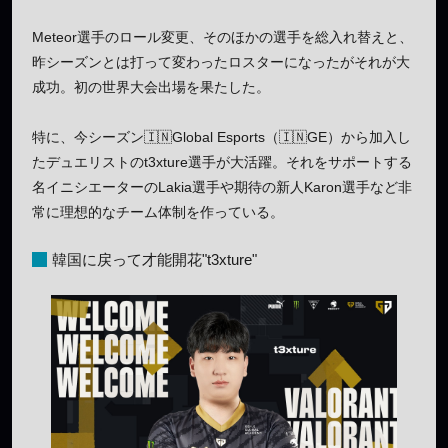
Meteor選手のロール変更、そのほかの選手を総入れ替えと、
昨シーズンとは打って変わったロスターになったがそれが大
成功。初の世界大会出場を果たした。
特に、今シーズン🇮🇳Global Esports（🇮🇳GE）から加入し
たデュエリストのt3xture選手が大活躍。それをサポートする
名イニシエーターのLakia選手や期待の新人Karon選手など非
常に理想的なチーム体制を作っている。
韓国に戻って才能開花"t3xture"