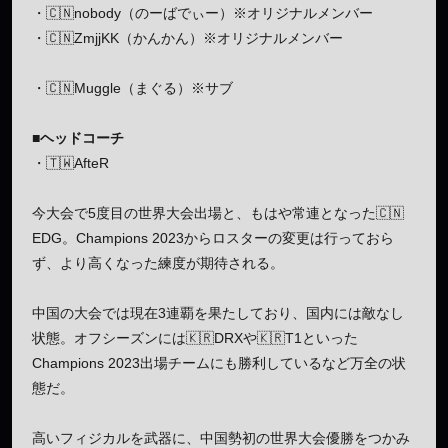
・🇨🇳nobody（のーばでぃー）※オリジナルメンバー
・🇨🇳ZmjjKK（かんかん）※オリジナルメンバー
・🇨🇳Muggle（まぐる）※サブ
■ヘッドコーチ
・🇹🇼AfteR
今大会で5度目の世界大会出場と、もはや常連となった🇨🇳
EDG。Champions 2023からロスターの変更は行っておら
ず、より高くなった練度が期待される。
中国の大会では現在3連覇を果たしており、国内には敵なし
状態。オフシーズンには🇰🇷DRXや🇰🇷T1といった
Champions 2023出場チームにも勝利しているなど万全の状
態だ。
高いフィジカルを武器に、中国勢初の世界大会優勝をつかみ