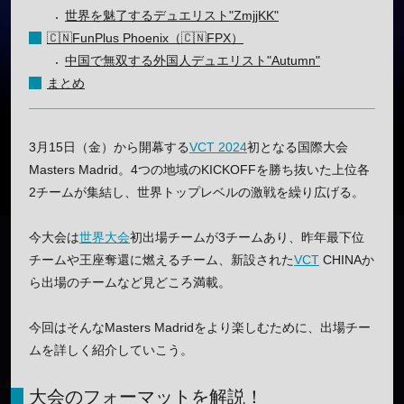
世界を魅了するデュエリスト"ZmjjKK"
🇨🇳FunPlus Phoenix（🇨🇳FPX）
中国で無双する外国人デュエリスト"Autumn"
まとめ
3月15日（金）から開幕する
VCT 2024
初となる国際大会
Masters Madrid。4つの地域のKICKOFFを勝ち抜いた上位各
2チームが集結し、世界トップレベルの激戦を繰り広げる。
今大会は
世界大会
初出場チームが3チームあり、昨年最下位
チームや王座奪還に燃えるチーム、新設された
VCT
CHINAか
ら出場のチームなど見どころ満載。
今回はそんなMasters Madridをより楽しむために、出場チー
ムを詳しく紹介していこう。
大会のフォーマットを解説！