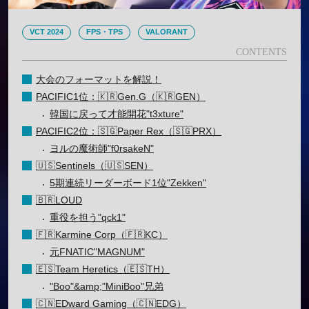
VCT 2024
FPS・TPS
VALORANT
大会のフォーマットを解説！
PACIFIC1位：🇰🇷Gen.G（🇰🇷GEN）
韓国に戻って才能開花"t3xture"
PACIFIC2位：🇸🇬Paper Rex（🇸🇬PRX）
ヨルの魔術師"f0rsakeN"
🇺🇸Sentinels（🇺🇸SEN）
5期連続リーダーボード1位"Zekken"
🇧🇷LOUD
重役を担う"qck1"
🇫🇷Karmine Corp（🇫🇷KC）
元FNATIC"MAGNUM"
🇪🇸Team Heretics（🇪🇸TH）
"Boo"&amp;"MiniBoo"兄弟
🇨🇳EDward Gaming（🇨🇳EDG）