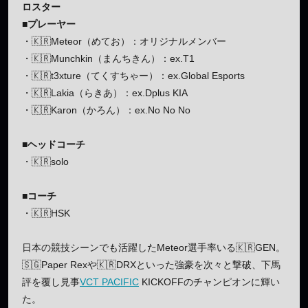
ロスター
■プレーヤー
・🇰🇷Meteor（めてお）：オリジナルメンバー
・🇰🇷Munchkin（まんちきん）：ex.T1
・🇰🇷t3xture（てくすちゃー）：ex.Global Esports
・🇰🇷Lakia（らきあ）：ex.Dplus KIA
・🇰🇷Karon（かろん）：ex.No No No
■ヘッドコーチ
・🇰🇷solo
■コーチ
・🇰🇷HSK
日本の競技シーンでも活躍したMeteor選手率いる🇰🇷GEN。
🇸🇬Paper Rexや🇰🇷DRXといった強豪を次々と撃破、下馬
評を覆し見事
VCT PACIFIC
KICKOFFのチャンピオンに輝い
た。