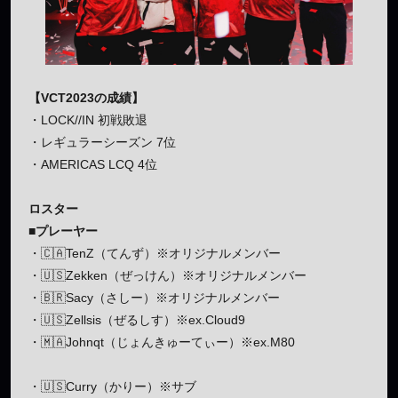
【VCT2023の成績】
・LOCK//IN 初戦敗退
・レギュラーシーズン 7位
・AMERICAS LCQ 4位
ロスター
■プレーヤー
・🇨🇦TenZ（てんず）※オリジナルメンバー
・🇺🇸Zekken（ぜっけん）※オリジナルメンバー
・🇧🇷Sacy（さしー）※オリジナルメンバー
・🇺🇸Zellsis（ぜるしす）※ex.Cloud9
・🇲🇦Johnqt（じょんきゅーてぃー）※ex.M80
・🇺🇸Curry（かりー）※サブ