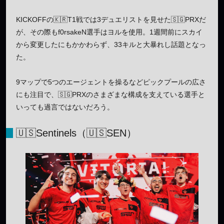
KICKOFFの🇰🇷T1戦では3デュエリストを見せた🇸🇬PRXだ
が、その際もf0rsakeN選手はヨルを使用。1週間前にスカイ
から変更したにもかかわらず、33キルと大暴れし話題となっ
た。
9マップで5つのエージェントを操るなどピックプールの広さ
にも注目で、🇸🇬PRXのさまざまな構成を支えている選手と
いっても過言ではないだろう。
🇺🇸Sentinels（🇺🇸SEN）