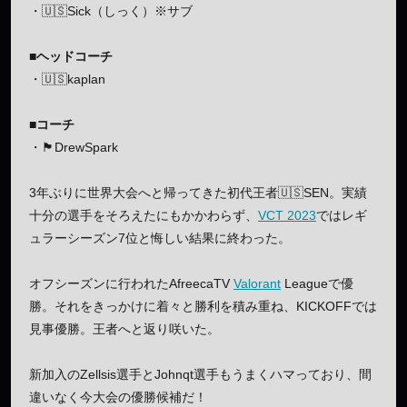
・🇺🇸Sick（しっく）※サブ
■ヘッドコーチ
・🇺🇸kaplan
■コーチ
・🏴󠁧󠁢󠁳󠁣󠁴󠁿DrewSpark
3年ぶりに世界大会へと帰ってきた初代王者🇺🇸SEN。実績
十分の選手をそろえたにもかかわらず、
VCT 2023
ではレギ
ュラーシーズン7位と悔しい結果に終わった。
オフシーズンに行われたAfreecaTV
Valorant
Leagueで優
勝。それをきっかけに着々と勝利を積み重ね、KICKOFFでは
見事優勝。王者へと返り咲いた。
新加入のZellsis選手とJohnqt選手もうまくハマっており、間
違いなく今大会の優勝候補だ！