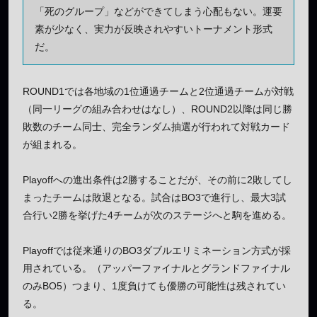
「死のグループ」などができてしまう心配もない。運要
素が少なく、実力が反映されやすいトーナメント形式
だ。
ROUND1では各地域の1位通過チームと2位通過チームが対戦
（同一リーグの組み合わせはなし）、ROUND2以降は同じ勝
敗数のチーム同士、完全ランダム抽選が行われて対戦カード
が組まれる。
Playoffへの進出条件は2勝することだが、その前に2敗してし
まったチームは敗退となる。試合はBO3で進行し、最大3試
合行い2勝を挙げた4チームが次のステージへと駒を進める。
Playoffでは従来通りのBO3ダブルエリミネーション方式が採
用されている。（アッパーファイナルとグランドファイナル
のみBO5）つまり、1度負けても優勝の可能性は残されてい
る。