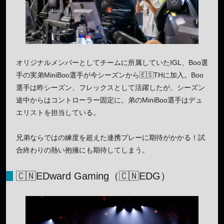
オリジナルメンバーとしてチームに所属していたIGL、Boo選
手の実弟MiniBoo選手が今シーズンから🇪🇸THに加入。Boo
選手は昨シーズン、フレックスとして活躍したが、シーズン
途中からはコントローラー固定に。弟のMiniBoo選手はデュ
エリストを担当している。
兄弟ならではの練度を超えた連携プレーに期待がかかる！試
合終わりの熱い抱擁にも期待してしまう。
🇨🇳EDward Gaming（🇨🇳EDG）