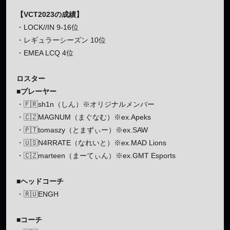
【VCT2023の成績】
・LOCK//IN 9-16位
・レギュラーシーズン 10位
・EMEA LCQ 4位
ロスター
■プレーヤー
・🇫🇷sh1n（しん）※オリジナルメンバー
・🇨🇿MAGNUM（まぐなむ）※ex.Apeks
・🇵🇹tomaszy（とまずぃー）※ex.SAW
・🇺🇸N4RRATE（なれいと）※ex.MAD Lions
・🇨🇿marteen（まーてぃん）※ex.GMT Esports
■ヘッドコーチ
・🇷🇺ENGH
■コーチ