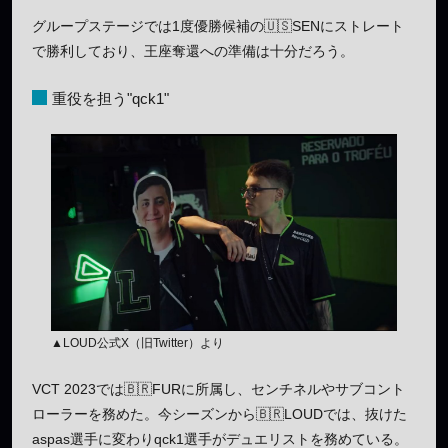
グループステージでは1度優勝候補の🇺🇸SENにストレート
で勝利しており、王座奪還への準備は十分だろう。
重役を担う"qck1"
▲LOUD公式X（旧Twitter）より
VCT 2023では🇧🇷FURに所属し、センチネルやサブコント
ローラーを務めた。今シーズンから🇧🇷LOUDでは、抜けた
aspas選手に変わりqck1選手がデュエリストを務めている。