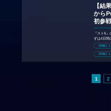
【結果速
からP
初参戦
『スト6』
ずは4日間の
ットなど
【特集】ス
【特集】スト
1
2