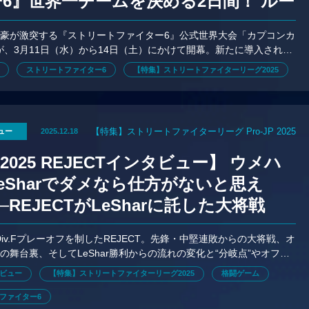
6』世界一チームを決める2日間！ ルー
出場選手の事前情報まとめ
豪が激突する『ストリートファイター6』公式世界大会「カプコンカ
」が、3月11日（水）から14日（土）にかけて開幕。新たに導入された
ーマットを改めて整理。各グループごとの注目選手を紹介しよう。
ストリートファイター6
【特集】ストリートファイターリーグ2025
【特集】ストリートファイターリーグ Pro-JP 2025
ュー
2025.12.18
L2025 REJECTインタビュー】 ウメハ
eSharでダメなら仕方がないと思え
─REJECTがLeSharに託した大将戦
5 Div.Fプレーオフを制したREJECT。先鋒・中堅連敗からの大将戦、オ
の舞台裏、そしてLeShar勝利からの流れの変化と“分岐点”やオフラ
意義、CRとの決戦を見据えた覚悟を聞く。
ビュー
【特集】ストリートファイターリーグ2025
格闘ゲーム
ファイター6