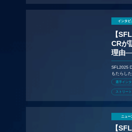
インタビ
【SFL
CR
理由
ナル
SFL202
もたらした
攻略などS
選手インタ
ストリート
ニュー
【SF