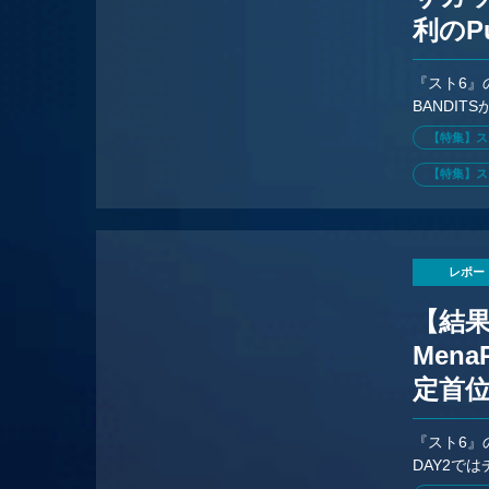
利のP
『スト6』の
BANDIT
REBELL
【特集】ス
【特集】スト
レポー
【結果速
Men
定首
『スト6』の
DAY2で
Craim