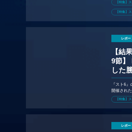
【特集】ス
【特集】スト
レポー
【結果速
9節】
した勝
ップ
『スト6』
開催されたD
日に！
【特集】ス
レポー