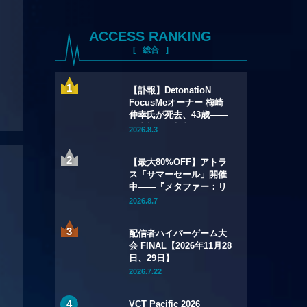
ACCESS RANKING
総合
【訃報】DetonatioN
FocusMeオーナー 梅崎
伸幸氏が死去、43歳——
国内初の給与制eスポーツ
2026.8.3
チームの創設者
【最大80%OFF】アトラ
ス「サマーセール」開催
中——『メタファー：リ
ファンタジオ』デジタル
2026.8.7
豪華版が60%OFFに
配信者ハイパーゲーム大
会 FINAL【2026年11月28
日、29日】
2026.7.22
VCT Pacific 2026