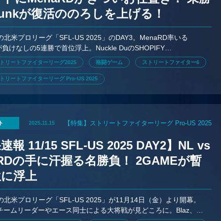
unkが復活ののろしを上げる！
北米プロリーグ「SFL-US 2025」のDAY3。MenaRD率いる
Sが負けなしの5連勝で首位浮上。Nuckle DuのSHOPIFY
ION、Blazの2GAMEの行方は？
トリートファイターリーグ2025
格闘ゲーム
ストリートファイター6
リートファイターリーグ Pro-US 2025
【特集】ストリートファイターリーグ Pro-US 2025
ト
2025.11.15
報 11/15 SFL-US 2025 DAY2】NL vs
aRDの手に汗握る名勝負！ 2GAMEが暫
位に浮上
北米プロリーグ「SFL-US 2025」が11月14日（金）より開幕。
はチームリーダーやエース同士による大将戦が見どころに。Blaz、
eらの若手の活躍も光った。