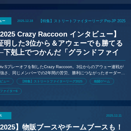
【特集】ストリートファイターリーグ Pro-JP 2025
ュー
2025.12.18
2025 Crazy Raccoon インタビュー】
が証明した3位から＆アウェーでも勝てる
──下剋上でつかんだ「グランドファイ
」進出
5 Div.Sプレーオフを制したCrazy Raccoon。3位からのアウェー連戦が
強さ、同じメンバーでの2年間の苦労、勝利につながったオーダー、
FLの難しさを魅力の詰まったインタビュー。
ビュー
【特集】ストリートファイターリーグ2025
格闘ゲーム
ファイター6
ス
2025.12.11
L2025】物販ブースやチームブースも！