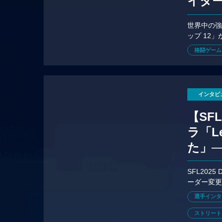
イター
ル・
世界中の強
ップ 12
大会フォ
格闘ゲーム
インタビ
【SF
ラ「L
た」─
SFL202
ーダー変更
イン参戦の
選手インタ
ストリート