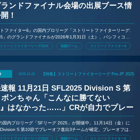
グランドファイナル会場の出展ブース情
公開！
トファイター6』の国内プロリーグ「ストリートファイターリーグ:
 2025」のグランドファイナルが2026年1月31日（土）、パシフィコ横
催。開催に伴い、会場の出展ブース情報が公開された。
トリートファイターリーグ2025
格闘ゲーム
ストリートファイター6
【特集】ストリートファイターリーグ Pro-JP 2025
ト
2025.11.22
報 11月21日 SFL2025 Division S 第
節】ボンちゃん「こんなに勝てない
L』はなかった……」CRが自力でプレー
定！ G8Sが1位通過
の国内プロリーグ「SFリーグ 2025」が開催中。11月14日（金）に
ivision S 第10節でプレーオフ進出3チームが確定。プレーオフは
Rが戦い、勝ったチームがG8Sと戦う。
トリートファイターリーグ2025
格闘ゲーム
ストリートファイター6