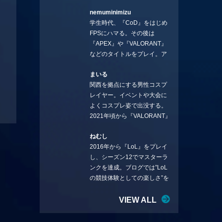
ろ、編集の方に拾ってもらい
nemuminimizu
コラムを連載させてもらえる
学生時代、『CoD』をはじめ
ことになりました。言いたい
FPSにハマる。その後は
ことを言っていきます。X：
『APEX』や『VALORANT』
https://x.com/stormKUBO
などのタイトルをプレイ。ア
YouTube：
ーティストの楽曲や企業用
https://www.youtube.com/@sto
まいる
BGMなどを手掛ける作曲家と
rmKUBO
関西を拠点にする男性コスプ
フリーランスのライターの二
レイヤー。イベントや大会に
足の草鞋を履いて幅広く活動
よくコスプレ姿で出没する。
中。無類のラーメン好き！
2021年頃から『VALORANT』
Twitter:@ongakucas
にハマり、競技シーンを追い
ねむし
続ける。現在の推しチームは
2016年から『LoL』をプレイ
「CREST GAMING」。X：
し、シーズン12でマスターラ
@mlunias（Photo by
ンクを達成。ブログでは”LoL
Subaru.F.）
の競技体験としての楽しさ”を
テーマに情報を発信中。ニダ
リーを愛し、元ADCメイン
VIEW ALL
で、現在はMIDサイラスをメイ
ンにする変な経歴を持つ。