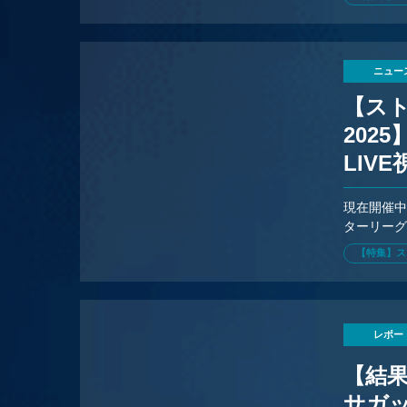
ニュー
【スト
202
LIV
現在開催中
ターリーグ:
ットが発
【特集】ス
レポー
【結果速
サガッ