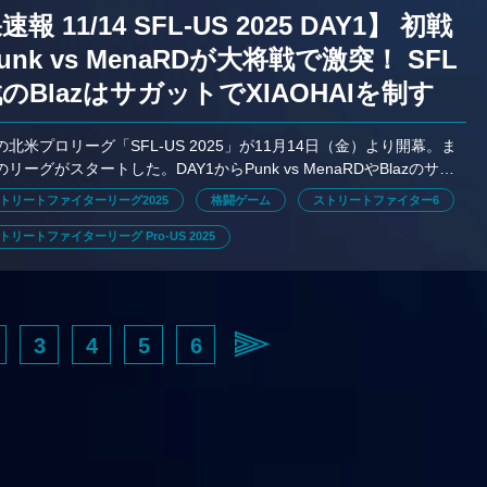
報 11/14 SFL-US 2025 DAY1】 初戦
unk vs MenaRDが大将戦で激突！ SFL
のBlazはサガットでXIAOHAIを制す
の北米プロリーグ「SFL-US 2025」が11月14日（金）より開幕。ま
リーグがスタートした。DAY1からPunk vs MenaRDやBlazのサガ
見どころ満載の好勝負が繰り広げられた。
トリートファイターリーグ2025
格闘ゲーム
ストリートファイター6
リートファイターリーグ Pro-US 2025
3
4
5
6