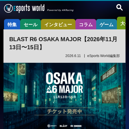
大
特集
セール
インタビュー
コラム
ゲーム
BLAST R6 OSAKA MAJOR【2026年11月
13日〜15日】
2026.6.11
eSports World編集部