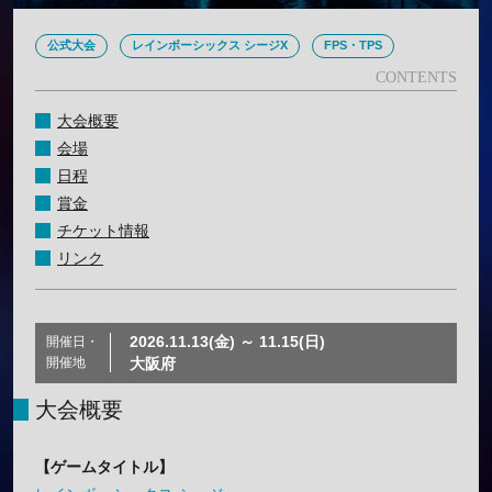
公式大会
レインボーシックス シージX
FPS・TPS
大会概要
会場
日程
賞金
チケット情報
リンク
2026.11.13(金) ～ 11.15(日)
開催日・
開催地
大阪府
大会概要
【ゲームタイトル】