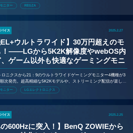
時にマルチプレー動画の第二弾を公開予定。
モニター
REGZA
デバイス
2025.2.27
EL+ウルトラワイド】30万円超えのモ
！——LGから5K2K解像度やwebOS内
ど、ゲーム以外も快適なゲーミングモニ
機種が3月中旬より発売
トロニクスから21：9のウルトラワイドゲーミングモニター4機種が3
順次発売。超高精細な5K2Kモデルや、ストリーミング配信が楽しめ
S搭載モデルなど用途に合わせて選べるラインアップとなっている
モニター
LGエレクトロニクス
デバイス
2025.2.25
の600Hzに突入！】BenQ ZOWIEから