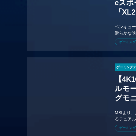
eス
「XL
ベンキュー
滑らかな映
（本社：東
ゲーミング
ゲーミング
【4K
ルモー
グモニ
MSIより
るデュアル
り発売。参
ゲーミング