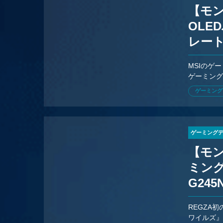
【モン
OLE
レート
QD-
MSIのゲ
ゲーミングモ
売。参考価格
ゲーミング
ゲーミング
【モン
ミング
G24
ズ』
REGZA
ワイルズ』