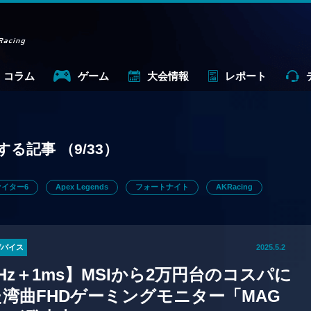
コラム
ゲーム
大会情報
レポート
する記事
（9/33）
イター6
Apex Legends
フォートナイト
AKRacing
デバイス
2025.5.2
0Hz＋1ms】MSIから2万円台のコスパに
湾曲FHDゲーミングモニター「MAG