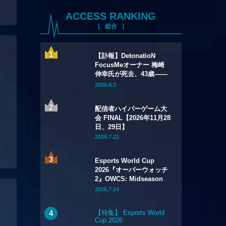
ACCESS RANKING
総合
【訃報】DetonatioN
FocusMeオーナー 梅崎
伸幸氏が死去、43歳——
国内初の給与制eスポーツ
2026.8.3
チームの創設者
配信者ハイパーゲーム大
会 FINAL【2026年11月28
日、29日】
2026.7.22
Esports World Cup
2026『オーバーウォッチ
2』OWCS: Midseason
Championship【2026年
2026.7.24
7月29日～8月2日】
【特集】 Esports World
Cup 2026