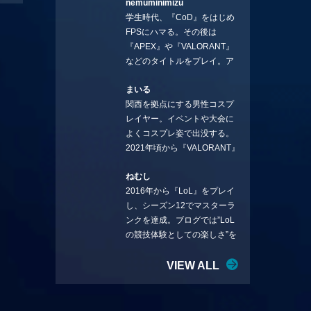
nemuminimizu
コラムを連載させてもらえる
学生時代、『CoD』をはじめ
ことになりました。言いたい
FPSにハマる。その後は
ことを言っていきます。X：
『APEX』や『VALORANT』
https://x.com/stormKUBO
などのタイトルをプレイ。ア
YouTube：
ーティストの楽曲や企業用
https://www.youtube.com/@sto
まいる
BGMなどを手掛ける作曲家と
rmKUBO
関西を拠点にする男性コスプ
フリーランスのライターの二
レイヤー。イベントや大会に
足の草鞋を履いて幅広く活動
よくコスプレ姿で出没する。
中。無類のラーメン好き！
2021年頃から『VALORANT』
Twitter:@ongakucas
にハマり、競技シーンを追い
ねむし
続ける。現在の推しチームは
2016年から『LoL』をプレイ
「CREST GAMING」。X：
し、シーズン12でマスターラ
@mlunias（Photo by
ンクを達成。ブログでは”LoL
Subaru.F.）
の競技体験としての楽しさ”を
テーマに情報を発信中。ニダ
リーを愛し、元ADCメイン
VIEW ALL
で、現在はMIDサイラスをメイ
ンにする変な経歴を持つ。
Twitter：@nemshifn ブログ：