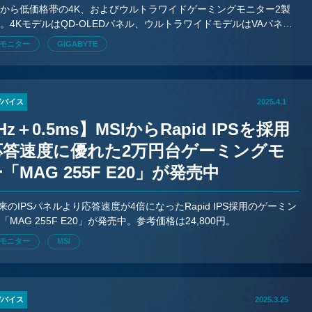
から低価格帯の4K、およびウルトラワイドゲーミングモニター2製
。4KモデルはQD-OLEDパネル、ウルトラワイドモデルはVAパネル
どちらも高リフレッシュレートモデルとなっている。
モニター
GIGABYTE
デバイス
2025.4.1
Hz＋0.5ms】MSIからRapid IPSを採用
応答速度に優れた2万円台ゲーミングモ
「MAG 255F E20」が発売中
来のIPSパネルより応答速度が4倍になったRapid IPS採用のゲーミン
MAG 255F E20」が発売中。参考価格は24,800円。
モニター
MSI
デバイス
2025.3.25