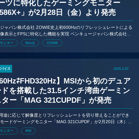
ポーツに特化したゲーミングモニター
2586X+」が2月28日（金）より発売
ジャパン株式会社 ZOWIE史上初600Hzのリフレッシュレートによる
像表示とFPSに特化した機能を実現 ベンキュージャパン株式会社
京都千代田区 以下：BenQ）は、最上級のプロ向けゲーミン
モニター
BenQ
ZOWIE
デバイス
2025.2.20
160Hz⇄FHD320Hz】MSIから初のデュア
ドを搭載した31.5インチ湾曲ゲーミン
ター「MAG 321CUPDF」が発売
、用途に応じて解像度とリフレッシュレートを切り替えることができ
モードゲーミングモニター「MAG 321CUPDF」が2月20日（木）よ
考価格は98,800円。
モニター
MSI