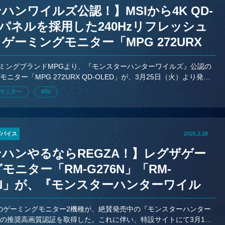
ハンワイルズ公認！】MSIから4K QD-
Dパネルを採用した240Hzリフレッシュ
ゲーミングモニター「MPG 272URX
OLED」が発売中
ーミングブランドMPGより、『モンスターハンターワイルズ』公認の
ニター「MPG 272URX QD-OLED」が、3月25日（火）より発
は197,800円。
モニター
MSI
デバイス
2025.2.28
ハンやるならREGZA！】レグザゲー
モニター「RM-G276N」「RM-
5N」が、『モンスターハンターワイル
推奨高画質認証取得
初のゲーミングモニター2機種が、絶賛発売中の『モンスターハンター
の推奨高画質認証を取得した。これに伴い、特設サイトにて3月1日