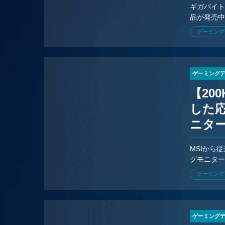
ギガバイト
品が発売中
を採用。
ゲーミング
ゲーミング
【200
した
ニター
MSIから従
グモニター「
ゲーミング
ゲーミング