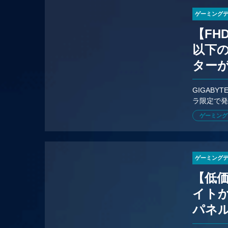
ゲーミング
【FHD
以下
ター
GIGABY
ラ限定で発
200Hz。
ゲーミング
ゲーミング
【低価
イトか
パネ
中