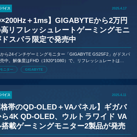
デバイス
2025.4.17
×200Hz＋1ms】GIGABYTEから2万円
の高リフレッシュレートゲーミングモニ
がドスパラ限定で発売中
TEから24インチゲーミングモニター「GIGABYTE GS25F2」がドスパ
売中。解像度はFHD（1920*1080）で、リフレッシュレートは
参考価格は19,800円となっている。
モニター
GIGABYTE
デバイス
2025.4.11
格帯のQD-OLED＋VAパネル】ギガバ
ら4K QD-OLED、ウルトラワイド VA
ル搭載ゲーミングモニター2製品が発売