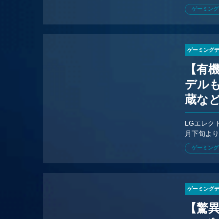
（土）17
ゲーミング
ゲーミング
【有機
デルも
蔵な
ター4
LGエレク
月下旬より
るwebO
ゲーミング
ゲーミング
【驚異