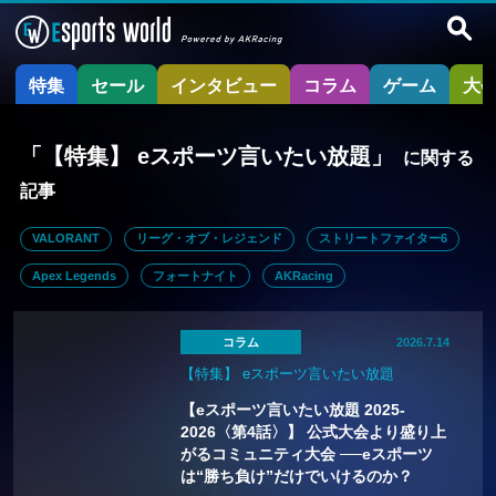
特集
セール
インタビュー
コラム
ゲーム
大
「【特集】 eスポーツ言いたい放題」
に関する
記事
VALORANT
リーグ・オブ・レジェンド
ストリートファイター6
Apex Legends
フォートナイト
AKRacing
コラム
2026.7.14
【特集】 eスポーツ言いたい放題
【eスポーツ言いたい放題 2025-
2026〈第4話〉】 公式大会より盛り上
がるコミュニティ大会 ──eスポーツ
は“勝ち負け”だけでいけるのか？