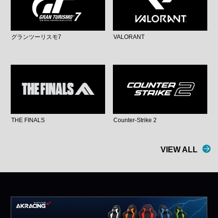
グランツーリスモ7
VALORANT
THE FINALS
Counter-Strike 2
VIEW ALL