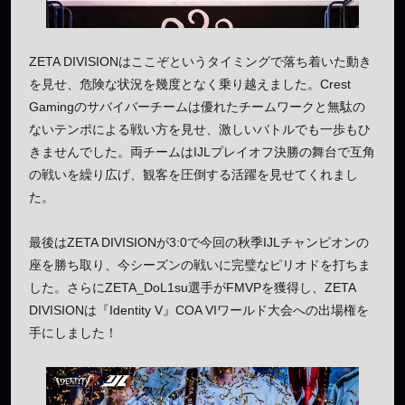
ZETA DIVISIONはここぞというタイミングで落ち着いた動き
を見せ、危険な状況を幾度となく乗り越えました。Crest
Gamingのサバイバーチームは優れたチームワークと無駄の
ないテンポによる戦い方を見せ、激しいバトルでも一歩もひ
きませんでした。両チームはIJLプレイオフ決勝の舞台で互角
の戦いを繰り広げ、観客を圧倒する活躍を見せてくれまし
た。
最後はZETA DIVISIONが3:0で今回の秋季IJLチャンピオンの
座を勝ち取り、今シーズンの戦いに完璧なピリオドを打ちま
した。さらにZETA_DoL1su選手がFMVPを獲得し、ZETA
DIVISIONは『Identity V』COA VIワールド大会への出場権を
手にしました！