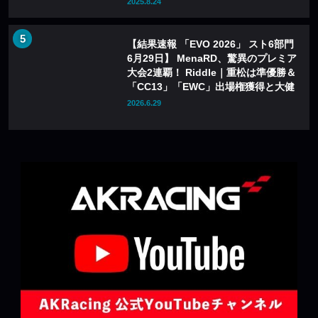
2025.8.24
【結果速報 「EVO 2026」 スト6部門
6月29日】 MenaRD、驚異のプレミア
大会2連覇！ Riddle｜重松は準優勝＆
「CC13」「EWC」出場権獲得と大健
闘！
2026.6.29