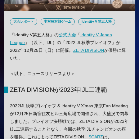
大会レポート
非対称対戦ゲーム
Identity V 第五人格
『Identity V第五人格』の
公式大会
「
Identity V Japan
League
」（以下、IJL）の「2022IJL秋季プレイオフ」が
2022年12月25日（日）に開催。
ZETA DIVISION
が優勝に輝
いた。
＜以下、ニュースリリースより＞
ZETA DIVISIONが2023年IJL二連覇
2022IJL秋季プレイオフ & Identity V X’mas 東京Fan Meeting
が12月25日新宿住友ビル三角広場で開催され、大盛況で閉幕
しました。プレイオフ決勝戦では、ZETA DIVISIONが2023年
IJL二連覇することとなり、今回の秋季IJLチャンピオンの座
を獲得。これによってZETA DIVISION、
SCARZ
は、