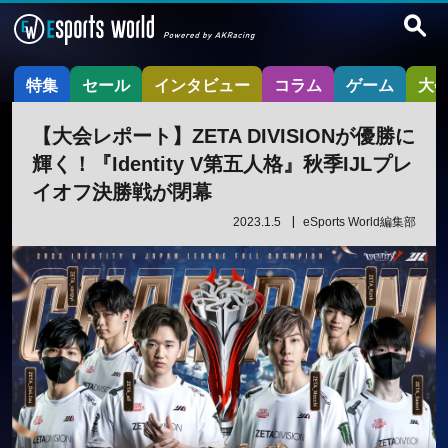
特集
セール
インタビュー
コラム
ゲーム
大
【大会レポート】ZETA DIVISIONが優勝に
輝く！『Identity V第五人格』秋季IJLプレ
イオフ決勝戦が閉幕
2023.1.5
eSports World編集部