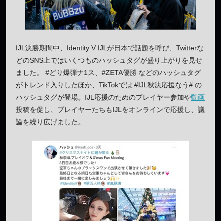
IJL決勝期間中、Identity V IJLが日本で話題を呼び、Twitterな
どのSNS上ではいくつものハッシュタグが盛り上がりを見せ
ました。 #どり爆弾ナ1ス、#ZETA優勝 などのハッシュタグ
がトレンド入りしたほか、TikTokでは #IJL秋決応援なう# の
ハッシュタグが登場。IJL応援のためのプレイヤー参加や
動画
投稿を促し、プレイヤーたちもIJLをオンラインで応援し、議
論を繰り広げました。