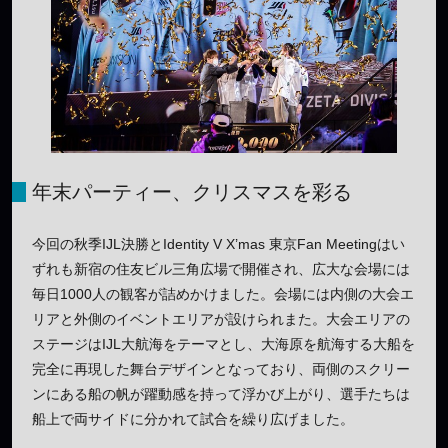
年末パーティー、クリスマスを彩る
今回の秋季IJL決勝とIdentity V X’mas 東京Fan Meetingはい
ずれも新宿の住友ビル三角広場で開催され、広大な会場には
毎日1000人の観客が詰めかけました。会場には内側の大会エ
リアと外側のイベントエリアが設けられまた。大会エリアの
ステージはIJL大航海をテーマとし、大海原を航海する大船を
完全に再現した舞台デザインとなっており、両側のスクリー
ンにある船の帆が躍動感を持って浮かび上がり、選手たちは
船上で両サイドに分かれて試合を繰り広げました。